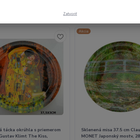
Zatvoriť
1-3 z 3
Akcia
á tácka okrúhla s priemerom
Sklenená misa 37.5 cm Cla
Gustav Klimt The Kiss,
MONET Japonský mostv, 2