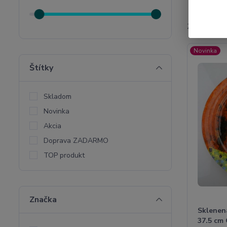
Zobrazujem 
Novinka
Štítky
Skladom
Novinka
Akcia
Doprava ZADARMO
TOP produkt
Značka
Sklenen
37.5 cm 