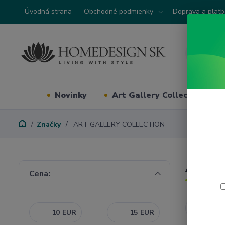
Úvodná strana
Obchodné podmienky
Doprava a plat
Novinky
Art Gallery Collection
Značky
ART GALLERY COLLECTION
ART G
Cena:
Najnovši
EUR
EUR