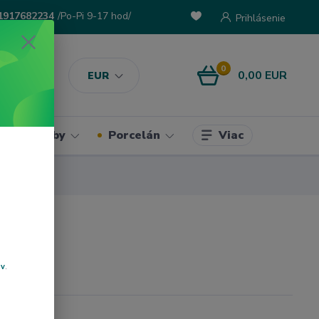
1917682234
/Po-Pi 9-17 hod/
Prihlásenie
0
0,00 EUR
EUR
Viac
ke potreby
Porcelán
ov
.