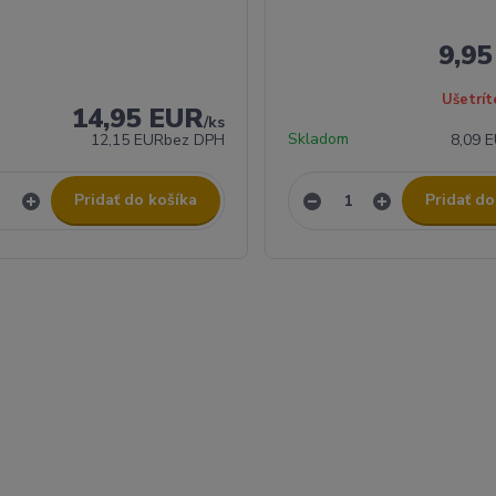
9,9
Ušetrít
14,95 EUR
/
ks
Skladom
12,15 EUR
bez DPH
8,09 
Pridať do košíka
Pridať do