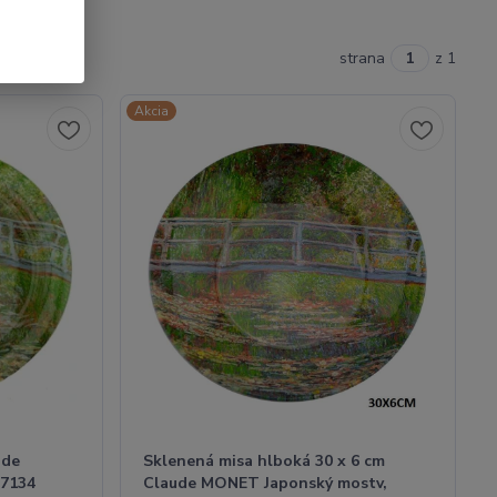
strana
z 1
Akcia
ude
Sklenená misa hlboká 30 x 6 cm
87134
Claude MONET Japonský mostv,