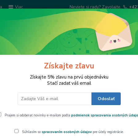
ba
Neviete si rady? Zavolajte.
+42
Viac
Hľadať
Šatky Paola Rivelli
Šperkovnice
Kuchyns
Získajte zľavu
Získajte 5% zľavu na prvú objednávku
Stačí zadať váš email
Odoslať
ALLERY COLLECTION
Prajem si odoberať novinky e-mailom podľa
podmienok spracovania osobných údaj
e
Najlacnejšie
Najdrahšie
Súhlasím so
spracovaním osobných údajov
pre účely registrácie.