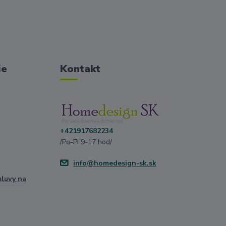
ie
Kontakt
+421917682234
/Po-Pi 9-17 hod/
info@homedesign-sk.sk
mluvy na