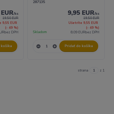
287135
5 EUR
9,95 EUR
/
ks
/
ks
19,50 EUR
19,50 EUR
e 9,55 EUR
Ušetríte 9,55 EUR
(- 49 %)
(- 49 %)
Skladom
EUR
bez DPH
8,09 EUR
bez DPH
 košíka
Pridať do košíka
strana
z 1