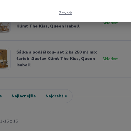
Zatvoriť
Šálka s podšálkou- set 2 ks ,Gustav
Skladom
Klimt The Kiss, Queen Isabell
Šálka s podšálkou- set 2 ks 250 ml mix
farieb ,Gustav Klimt The Kiss, Queen
Skladom
Isabell
e
Najlacnejšie
Najdrahšie
1-15 z 15