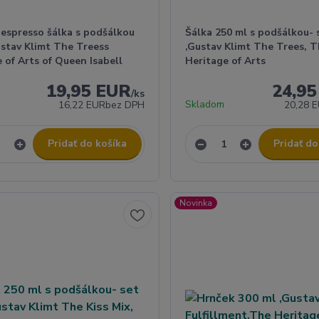
 espresso šálka s podšálkou
Šálka 250 ml s podšálkou- 
ustav Klimt The Treess
,Gustav Klimt The Trees, 
 of Arts of Queen Isabell
Heritage of Arts
19,95 EUR
24,9
/
ks
Skladom
16,22 EUR
bez DPH
20,28 
Pridať do košíka
Pridať do
Novinka