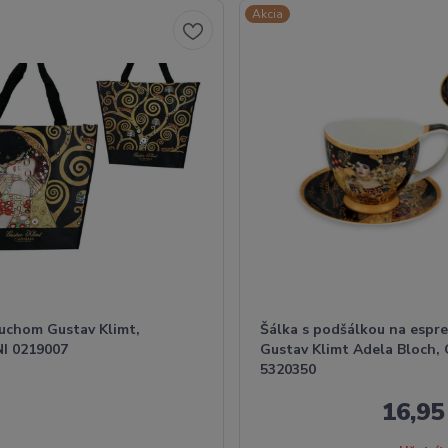
Akcia
 uchom Gustav Klimt,
Šálka s podšálkou na espre
I 0219007
Gustav Klimt Adela Bloch,
5320350
16,9