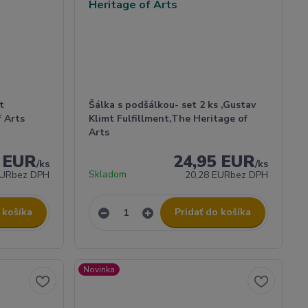
t
Šálka s podšálkou- set 2 ks ,Gustav
f Arts
Klimt Fulfillment,The Heritage of
Arts
5 EUR
24,95 EUR
/
ks
/
ks
Skladom
EUR
bez DPH
20,28 EUR
bez DPH
 košíka
Pridať do košíka
Novinka