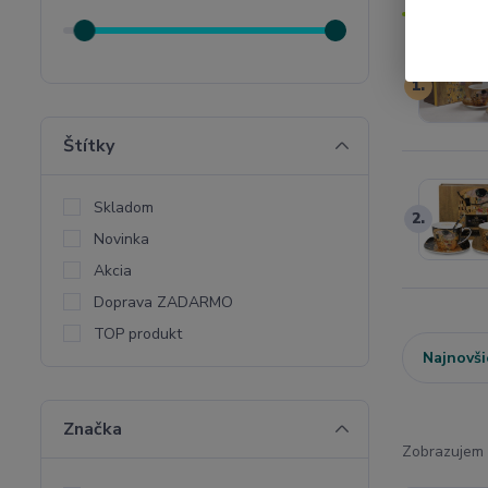
1.
Štítky
Skladom
2.
Novinka
Akcia
Doprava ZADARMO
TOP produkt
Najnovši
Značka
Zobrazujem 