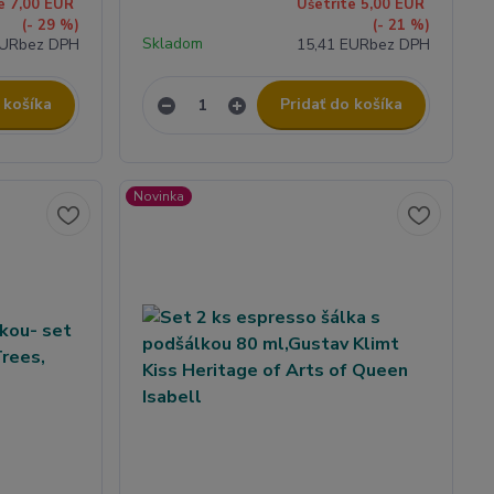
e 7,00 EUR
Ušetríte 5,00 EUR
(- 29 %)
(- 21 %)
Skladom
EUR
bez DPH
15,41 EUR
bez DPH
 košíka
Pridať do košíka
Novinka