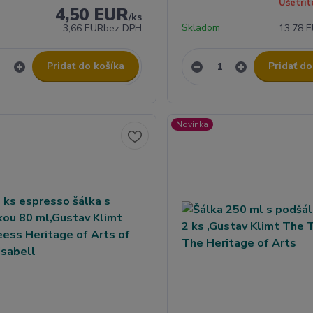
Ušetrít
4,50 EUR
/
ks
Skladom
3,66 EUR
bez DPH
13,78 
Pridať do košíka
Pridať do
Novinka