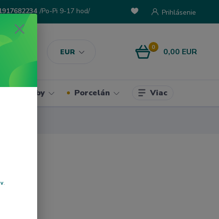
1917682234
/Po-Pi 9-17 hod/
Prihlásenie
0
0,00 EUR
EUR
Viac
ke potreby
Porcelán
ov
.