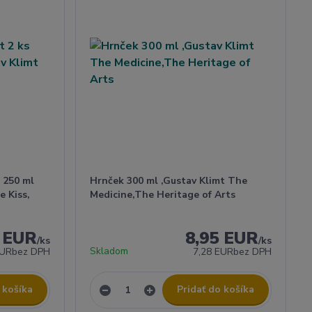
s 250 ml
Hrnček 300 ml ,Gustav Klimt The
e Kiss,
Medicine,The Heritage of Arts
5 EUR
8,95 EUR
/
ks
/
ks
Skladom
EUR
bez DPH
7,28 EUR
bez DPH
 košíka
Pridať do košíka