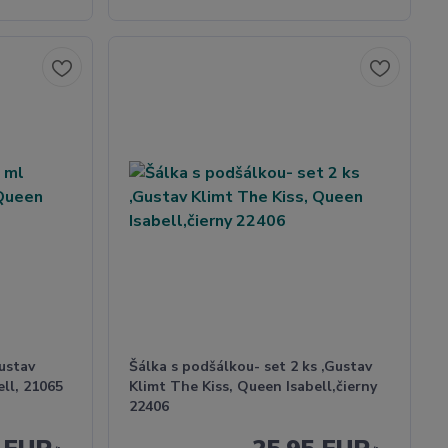
ustav
Šálka s podšálkou- set 2 ks ,Gustav
ell, 21065
Klimt The Kiss, Queen Isabell,čierny
22406