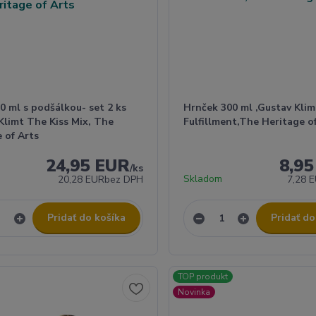
0 ml s podšálkou- set 2 ks
Hrnček 300 ml ,Gustav Klim
Klimt The Kiss Mix, The
Fulfillment,The Heritage o
 of Arts
24,95 EUR
8,9
/
ks
Skladom
20,28 EUR
bez DPH
7,28 
Pridať do košíka
Pridať do
TOP produkt
Novinka