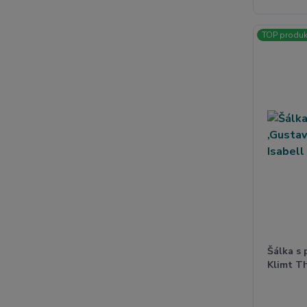
TOP produk
Šálka s 
Klimt Th