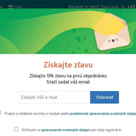
ba
Neviete si rady? Zavolajte.
+42
Viac
Hľadať
Šatky Paola Rivelli
Šperkovnice
Kuchyns
Získajte zľavu
y, šálky, hrnčeky
Získajte 5% zľavu na prvú objednávku
Stačí zadať váš email
Odoslať
án: sady, šálky, hrnčeky
Prajem si odoberať novinky e-mailom podľa
podmienok spracovania osobných údaj
dávanejšie
Súhlasím so
spracovaním osobných údajov
pre účely registrácie.