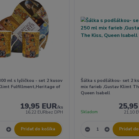
00 ml s lyžičkou - set 2 kusov
Šálka s podšálkou- set 2 k
limt Fulfillment,Heritage of
mix farieb ,Gustav Klimt Th
Queen Isabell
19,95 EUR
25,9
/
ks
Skladom
16,22 EUR
bez DPH
21,10 
Pridať do košíka
Pridať do