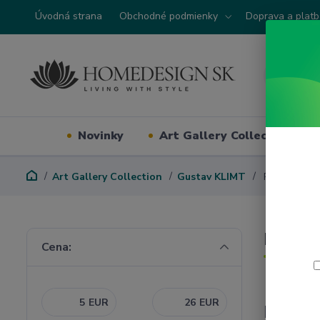
Úvodná strana
Obchodné podmienky
Doprava a plat
Novinky
Art Gallery Collection
Art Gallery Collection
Gustav KLIMT
Porcelán: sad
Porcel
Cena:
EUR
EUR
Najpre