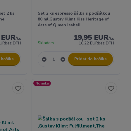
set 2 ks
Set 2 ks espresso šálka s podšálkou
The
80 ml,Gustav Klimt Kiss Heritage of
Arts of Queen Isabell
5 EUR
19,95 EUR
/
ks
/
ks
Skladom
EUR
bez DPH
16,22 EUR
bez DPH
 košíka
Pridať do košíka
Novinka