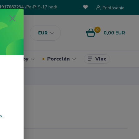
1917682234
/Po-Pi 9-17 hod/
Prihlásenie
0
0,00 EUR
EUR
Viac
ke potreby
Porcelán
ov
.