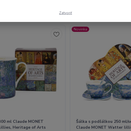
Zatvoriť
1-8 z 8
Novinka
300 ml Claude MONET
Šálka s podšálkou 250 ml/s
illies, Heritage of Arts
Claude MONET Watter lilli