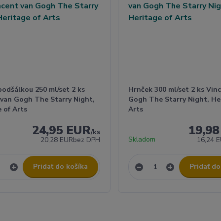
podšálkou 250 ml/set 2 ks
Hrnček 300 ml/set 2 ks Vin
 van Gogh The Starry Night,
Gogh The Starry Night, He
 of Arts
Arts
24,95 EUR
19,9
/
ks
Skladom
20,28 EUR
bez DPH
16,24 
Pridať do košíka
Pridať do