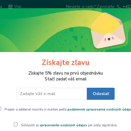
ba
Neviete si rady? Zavolajte.
+42
Viac
Hľadať
Šatky Paola Rivelli
Šperkovnice
Kuchyns
Získajte zľavu
Získajte 5% zľavu na prvú objednávku
Stačí zadať váš email
Odoslať
ge of Arts by Queen Isabell
Prajem si odoberať novinky e-mailom podľa
podmienok spracovania osobných údaj
e
Najlacnejšie
Najdrahšie
Súhlasím so
spracovaním osobných údajov
pre účely registrácie.