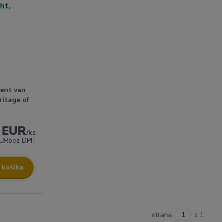
cent van
ritage of
8 EUR
/
ks
EUR
bez DPH
 košíka
strana
z 1