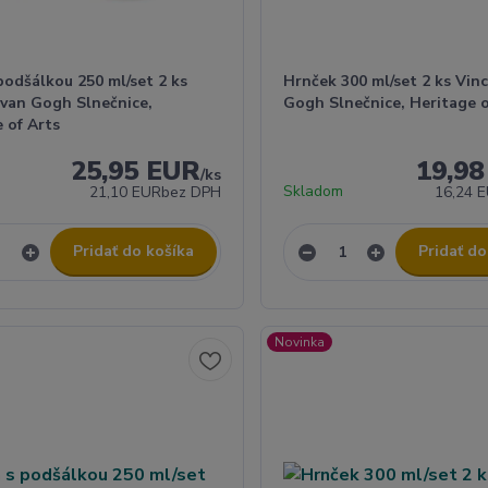
podšálkou 250 ml/set 2 ks
Hrnček 300 ml/set 2 ks Vin
 van Gogh Slnečnice,
Gogh Slnečnice, Heritage o
 of Arts
25,95 EUR
19,9
/
ks
Skladom
21,10 EUR
bez DPH
16,24 
Pridať do košíka
Pridať do
Novinka