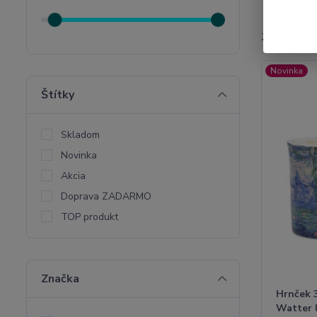
Zobrazujem 
Novinka
Štítky
Skladom
Novinka
Akcia
Doprava ZADARMO
TOP produkt
Značka
Hrnček 
Watter l