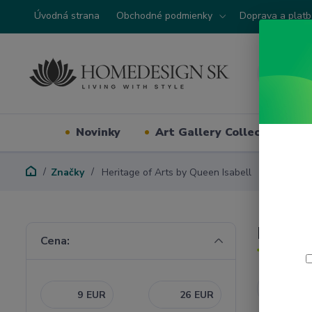
Úvodná strana
Obchodné podmienky
Doprava a plat
Novinky
Art Gallery Collection
Značky
Heritage of Arts by Queen Isabell
Herita
Cena:
Najnovši
EUR
EUR