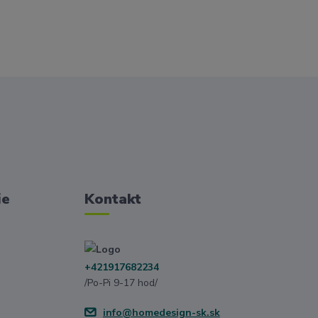
ie
Kontakt
+421917682234
/Po-Pi 9-17 hod/
info@homedesign-sk.sk