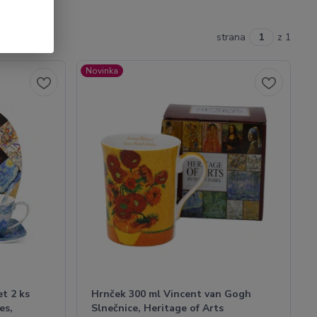
strana
z 1
Novinka
et 2 ks
Hrnček 300 ml Vincent van Gogh
es,
Slnečnice, Heritage of Arts