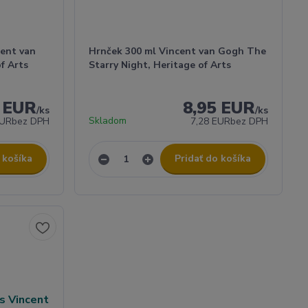
cent van
Hrnček 300 ml Vincent van Gogh The
f Arts
Starry Night, Heritage of Arts
8 EUR
8,95 EUR
/
ks
/
ks
Skladom
EUR
bez DPH
7,28 EUR
bez DPH
 košíka
Pridať do košíka