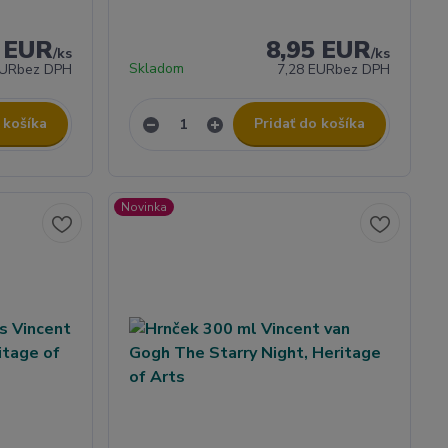
5 EUR
8,95 EUR
/
ks
/
ks
Skladom
EUR
bez DPH
7,28 EUR
bez DPH
 košíka
Pridať do košíka
Novinka