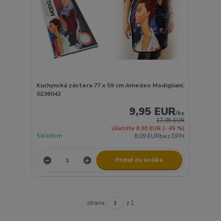
Kuchynská zástera 77 x 59 cm Amedeo Modigliani,
0236042
9,95 EUR
/
ks
17,95 EUR
Ušetríte 8,00 EUR
(- 45 %)
Skladom
8,09 EUR
bez DPH
Pridať do košíka
strana
z 1