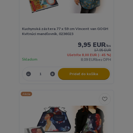
Kuchynská zástera 77 x 59 cm Vincent van GOGH
Kvitnúci mandľovník, 0236023
9,95 EUR
/
ks
17,95 EUR
Ušetríte 8,00 EUR
(- 45 %)
Skladom
8,09 EUR
bez DPH
Pridať do košíka
Akcia