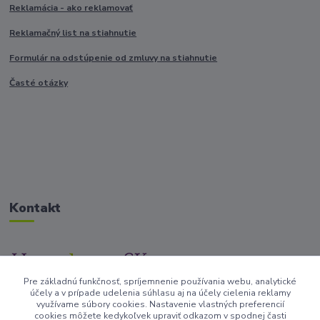
Reklamácia - ako reklamovať
Reklamačný list na stiahnutie
Formulár na odstúpenie od zmluvy na stiahnutie
Časté otázky
Kontakt
Pre základnú funkčnosť, spríjemnenie používania webu, analytické
+421917682234
účely a v prípade udelenia súhlasu aj na účely cielenia reklamy
/Po-Pi 9-17 hod/
využívame súbory cookies. Nastavenie vlastných preferencií
cookies môžete kedykoľvek upraviť odkazom v spodnej časti