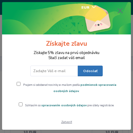
+421917682234
EUR
/Po-Pi 9-17 hod/
0
0,00 EUR
Získajte zľavu
Menu
Získajte 5% zľavu na prvú objednávku
Stačí zadať váš email
Bytový textil
Zástery
Odoslať
Zástery
Prajem si odoberať novinky e-mailom podľa
podmienok spracovania
osobných údajov
.
Súhlasím so
spracovaním osobných údajov
pre účely registrácie.
Cena:
Zatvoriť
EUR
EUR