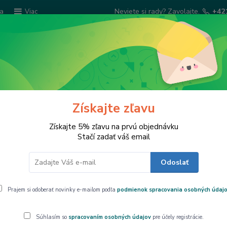
ba
Neviete si rady? Zavolajte.
+42
Viac
Hľadať
Šatky Paola Rivelli
Šperkovnice
Kuchyns
Získajte zľavu
Získajte 5% zľavu na prvú objednávku
Stačí zadať váš email
Odoslať
lamačný poriadok
ačný poriadok
Prajem si odoberať novinky e-mailom podľa
podmienok spracovania osobných údaj
obecné ustanovenia a vymedzenie pojmov
Súhlasím so
spracovaním osobných údajov
pre účely registrácie.