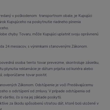
 predaný v poškodenom transportnom obale, je Kupujúci
rok Kupujúceho na poskytnutie riadneho plnenia
úceho.
 dobe chyby Tovaru, môže Kupujúci uplatniť svoju oprávnenú
 teda 24 mesiacov, s výnimkami stanovenými Zákonom.
povedná osoba tento tovar prevezme, skontroluje zásielku,
u plynutia reklamácie je dátum prijatia od kuriéra alebo
á; odporúčame tovar poistiť.
stanovených Zákonom. Odstúpenie je voči Predávajúcemu
ceho o odstúpení od zmluvy. V prípade odstúpenia od
 všetko, čo si na jej základe poskytli.
ktíve za škodu spôsobenú stratou dát, ktoré boli uložené v
ť.