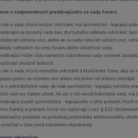
čenie o zodpovednosti predávajúceho za vady tovaru
k ide o vadu, ktorú možno odstrániť, má spotrebiteľ - kupujúci prá
redávajúci je povinný vadu bez zbytočného odkladu odstrániť. Spo
ožadovať výmenu veci, alebo ak sa vada týka len súčasti veci, vý
áklady vzhľadom na cenu tovaru alebo závažnosť vady.
redávajúci môže vždy namiesto odstránenia vady vymeniť závadnú 
espôsobí závažné ťažkosti.
k ide o vadu, ktorú nemožno odstrániť a ktorá bráni tomu, aby sa v
upujúci právo na výmenu veci alebo má právo od zmluvy odstúpiť. Ti
íce o odstrániteľné vady, ak však spotrebiteľ - kupujúci nemôže p
čet vád vec riadne užívať. Ak ide o iné neodstrániteľné vady, má s
redávajúci poučil spotrebiteľa - kupujúceho o jeho právach, ktoré 
ohto článku) a právach, ktoré mu vyplývajú z ust. § 623 Občianskeh
eklamačný poriadok na príslušnej podstránke elektronického obcho
o prečítať v čase pred odoslaním objednávky.
avenie reklamácie