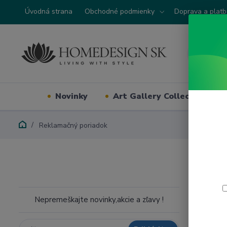
Úvodná strana
Obchodné podmienky
Doprava a plat
Novinky
Art Gallery Collection
Reklamačný poriadok
Rek
Reklam
Nepremeškajte novinky,akcie a zľavy !
1. Vše