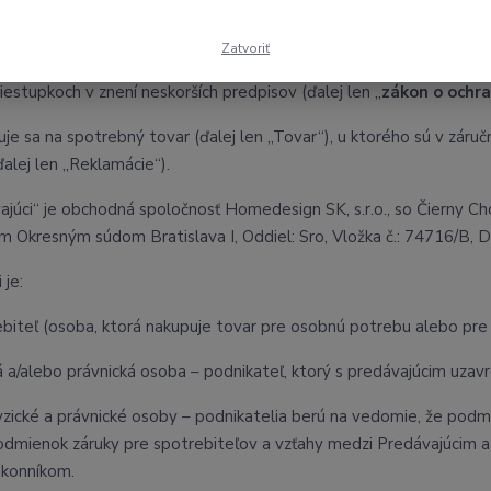
rávne vzťahy predávajúceho s kupujúcim výslovne neupravené tými
stanoveniami zákona č. 40/1964 Zb. Občiansky zákonník v znení nesk
Zatvoriť
ákonník
“), zákonom č. 250/2007 Z.z. o ochrane spotrebiteľa a o z
iestupkoch v znení neskorších predpisov (ďalej len „
zákon o ochr
uje sa na spotrebný tovar (ďalej len „Tovar“), u ktorého sú v zá
ďalej len „Reklamácie“).
ajúci“ je obchodná spoločnosť Homedesign SK, s.r.o., so Čierny C
 Okresným súdom Bratislava I, Oddiel: Sro, Vložka č.: 74716/B, D
 je:
ebiteľ (osoba, ktorá nakupuje tovar pre osobnú potrebu alebo pre 
ká a/alebo právnická osoba – podnikateľ, ktorý s predávajúcim uzav
yzické a právnické osoby – podnikatelia berú na vedomie, že podm
odmienok záruky pre spotrebiteľov a vzťahy medzi Predávajúcim
ákonníkom.