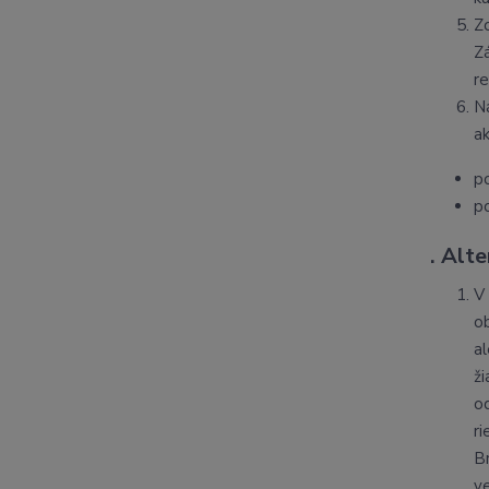
Z
Z
r
N
ak
p
p
. Alt
V
o
a
ž
o
r
B
v