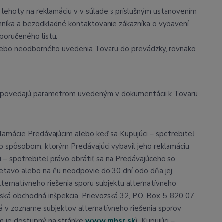
lehoty na reklamáciu v v súlade s príslušným ustanovením
nníka a bezodkladné kontaktovanie zákazníka o vybavení
poručeného listu.
alebo neodborného uvedenia Tovaru do prevádzky, rovnako
odpovedajú parametrom uvedeným v dokumentácii k Tovaru
klamácie Predávajúcim alebo keď sa Kupujúci – spotrebiteľ
so spôsobom, ktorým Predávajúci vybavil jeho reklamáciu
i – spotrebiteľ právo obrátiť sa na Predávajúceho so
ietavo alebo na ňu neodpovie do 30 dní odo dňa jej
lternatívneho riešenia sporu subjektu alternatívneho
ská obchodná inšpekcia, Prievozská 32, P.O. Box 5, 820 07
aná v zozname subjektov alternatívneho riešenia sporov
m je dostupný na stránke
www.mhsr.sk
). Kupujúci –