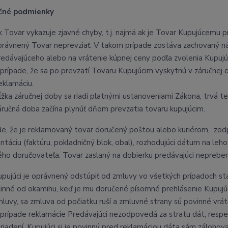
učné podmienky
k Tovar vykazuje zjavné chyby, t.j. najmä ak je Tovar Kupujúcemu
právnený Tovar neprevziať. V takom prípade zostáva zachovaný ná
redávajúceho alebo na vrátenie kúpnej ceny podľa zvolenia Kupuj
 prípade, že sa po prevzatí Tovaru Kupujúcim vyskytnú v záručnej
eklamáciu.
ĺžka záručnej doby sa riadi platnými ustanoveniami Zákona, trvá
áručná doba začína plynúť dňom prevzatia tovaru kupujúcim.
de, že je reklamovaný tovar doručený poštou alebo kuriérom, zod
táciu (faktúru, pokladničný blok, obal), rozhodujúci dátum na lehot
ho doručovateľa. Tovar zaslaný na dobierku predávajúci nepreber
upujúci je oprávnený odstúpiť od zmluvy vo všetkých prípadoch 
činné od okamihu, keď je mu doručené písomné prehlásenie Kupujú
luvy, sa zmluva od počiatku ruší a zmluvné strany sú povinné vrátiť
 prípade reklamácie Predávajúci nezodpovedá za stratu dát, respe
riadení. Kupujúci si je povinný pred reklamáciou dáta sám zálohova