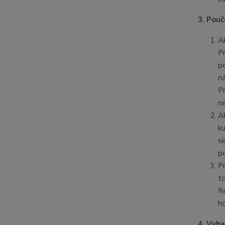
3. Pou
A
P
p
n
P
n
A
k
s
po
P
t
R
h
4. Vyb