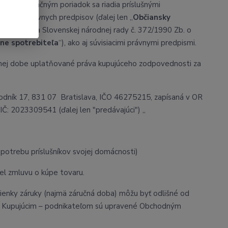
to reklamačným poriadok sa riadia príslušnými
orších právnych predpisov (ďalej len „
Občiansky
mene zákona Slovenskej národnej rady č. 372/1990 Zb. o
ane spotrebiteľa
“), ako aj súvisiacimi právnymi predpismi.
ručnej dobe uplatňované práva kupujúceho zodpovednosti za
hodník 17, 831 07 Bratislava, IČO 46275215, zapísaná v OR
IČ: 2023309541 (ďalej len "predávajúci") „
potrebu príslušníkov svojej domácnosti)
rel zmluvu o kúpe tovaru.
ienky záruky (najmä záručná doba) môžu byť odlišné od
 a Kupujúcim – podnikateľom sú upravené Obchodným