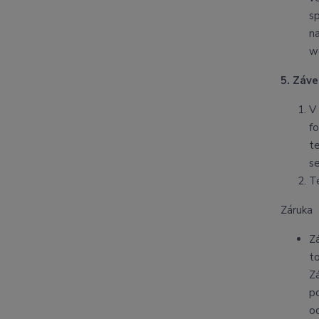
s
n
w
5. Záv
V
f
te
s
T
Záruka
Z
t
Z
p
o