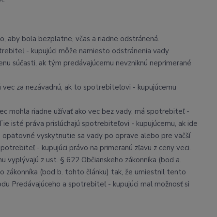
vo, aby bola bezplatne, včas a riadne odstránená.
trebiteľ - kupujúci môže namiesto odstránenia vady
menu súčasti, ak tým predávajúcemu nevzniknú neprimerané
vec za nezávadnú, ak to spotrebiteľovi - kupujúcemu
ec mohla riadne užívať ako vec bez vady, má spotrebiteľ -
e isté práva prislúchajú spotrebiteľovi - kupujúcemu, ak ide
re opätovné vyskytnutie sa vady po oprave alebo pre väčší
potrebiteľ - kupujúci právo na primeranú zľavu z ceny veci.
mu vyplývajú z ust. § 622 Občianskeho zákonníka (bod a.
o zákonníka (bod b. tohto článku) tak, že umiestnil tento
du Predávajúceho a spotrebiteľ - kupujúci mal možnosť si