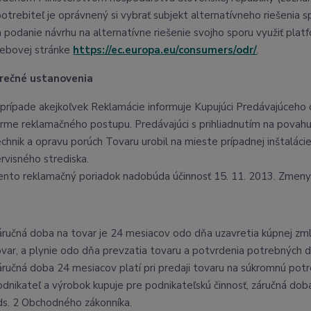
potrebiteľ je oprávnený si vybrať subjekt alternatívneho riešenia 
a podanie návrhu na alternatívne riešenie svojho sporu využiť platf
ebovej stránke
https://ec.europa.eu/consumers/odr/
.
erečné ustanovenia
 prípade akejkoľvek Reklamácie informuje Kupujúci Predávajúceho 
orme reklamačného postupu. Predávajúci s prihliadnutím na povahu
chnik a opravu porúch Tovaru urobil na mieste prípadnej inštalácie
ervisného strediska.
ento reklamačný poriadok nadobúda účinnosť 15. 11. 2013. Zmeny
áručná doba na tovar je 24 mesiacov odo dňa uzavretia kúpnej zmlu
ovar, a plynie odo dňa prevzatia tovaru a potvrdenia potrebných
áručná doba 24 mesiacov platí pri predaji tovaru na súkromnú potre
odnikateľ a výrobok kupuje pre podnikateľskú činnosť, záručná dob
ds. 2 Obchodného zákonníka.