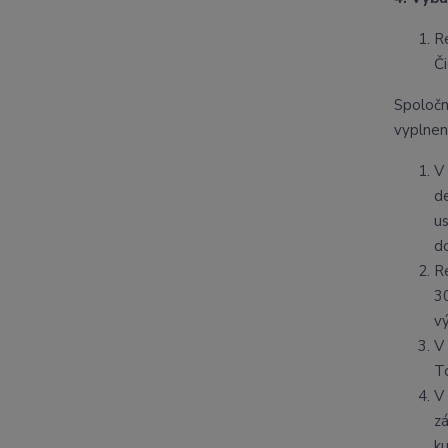
R
Č
Spoločn
vyplnen
V 
d
u
d
R
3
v
V
T
V
zá
k