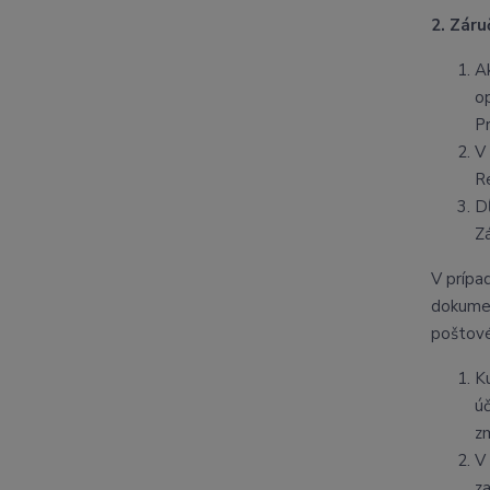
2. Zár
A
o
P
V
R
D
Z
V prípa
dokumen
poštové
K
ú
zm
V
za