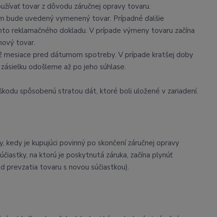
užívať tovar z dôvodu záručnej opravy tovaru.
om bude uvedený vymenený tovar. Prípadné ďalšie
ohto reklamačného dokladu. V prípade výmeny tovaru začína
nový tovar.
o 2 mesiace pred dátumom spotreby. V prípade kratšej doby
 zásielku odošleme až po jeho súhlase.
kodu spôsobenú stratou dát, ktoré boli uložené v zariadení.
 kedy je kupujúci povinný po skončení záručnej opravy
iastky, na ktorú je poskytnutá záruka, začína plynúť
d prevzatia tovaru s novou súčiastkou).