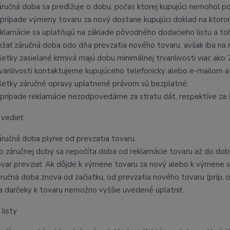
áručná doba sa predlžuje o dobu, počas ktorej kupujúci nemohol po
 prípade výmeny tovaru za nový dostane kupujúci doklad na ktor
eklamácie sa uplatňujú na základe pôvodného dodacieho listu a t
ežať záručná doba odo dňa prevzatia nového tovaru, avšak iba na 
šetky zasielané krmivá majú dobu minimálnej trvanlivosti viac ak
rvanlivosti kontaktujeme kupujúceho telefonicky alebo e-mailom a
šetky záručné opravy uplatnené právom sú bezplatné.
 prípade reklamácie nezodpovedáme za stratu dát, respektíve za š
 vedieť
áručná doba plynie od prevzatia tovaru.
o záručnej doby sa nepočíta doba od reklamácie tovaru až do doby,
ovar prevziať. Ak dôjde k výmene tovaru za nový alebo k výmene súč
áručná doba znova od začiatku, od prevzatia nového tovaru (príp. o
a darčeky k tovaru nemožno vyššie uvedené uplatniť.
 listy