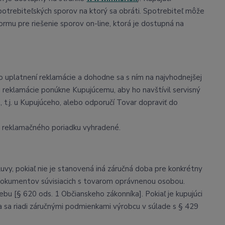
spotrebiteľských sporov na ktorý sa obráti. Spotrebiteľ môže
ormu pre riešenie sporov on-line, ktorá je dostupná na
o uplatnení reklamácie a dohodne sa s ním na najvhodnejšej
 reklamácie ponúkne Kupujúcemu, aby ho navštívil servisný
, t.j. u Kupujúceho, alebo odporučí Tovar dopraviť do
 reklamačného poriadku vyhradené.
vy, pokiaľ nie je stanovená iná záručná doba pre konkrétny
 dokumentov súvisiacich s tovarom oprávnenou osobou.
bu [§ 620 ods. 1 Občianskeho zákonníka]. Pokiaľ je kupujúci
a sa riadi záručnými podmienkami výrobcu v súlade s § 429