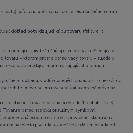
 mieste), prípadne poštou na adrese Distribučného centra –
oložiť
doklad potvrdzujúci kúpu tovaru
(faktura) a
ako u predajcu, zaistí záručnú opravu predajca. Predajca v
cie tovaru, v ktorom presne označí vady tovaru v súlade s
ní reklamácie predajca informuje kupujúceho formou
bytočného odkladu, v odôvodnených prípadoch najneskôr do
 spotrebiteľ právo od zmluvy odstúpiť alebo má právo na
úci tak, aby bol Tovar zabalený do vhodného obalu, ktorý
Tovaru a označí zásielku príslušnými symbolmi.
om) zodpovedná osoba tento tovar prevezme, skontroluje
i dátum na lehotu plynutia reklamácie je dátum prijatia od