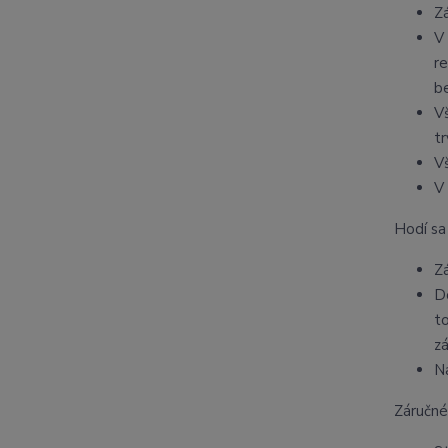
Z
V
r
b
V
t
V
V
Hodí sa
Z
D
t
z
N
Záručné