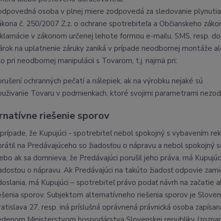
odpovedná osoba v plnej miere zodpovedá za sledovanie plynutia 
ákona č. 250/2007 Z.z. o ochrane spotrebiteľa a Občianskeho záko
eklamácie v zákonom určenej lehote formou e-mailu, SMS, resp. do
árok na uplatnenie záruky zaniká v prípade neodbornej montáže 
o pri neodbornej manipulácii s Tovarom, t.j. najmä pri:
orušení ochranných pečatí a nálepiek, ak na výrobku nejaké sú
ouživanie Tovaru v podmienkach, ktoré svojimi parametrami nez
ernatívne riešenie sporov
 prípade, že Kupujúci - spotrebiteľ nebol spokojný s vybavením re
brátil na Predávajúceho so žiadosťou o nápravu a nebol spokojný 
lebo ak sa domnieva, že Predávajúci porušil jeho práva, má Kupujúc
iadosťou o nápravu. Ak Predávajúci na takúto žiadosť odpovie zam
doslania, má Kupujúci – spotrebiteľ právo podať návrh na začatie a
iešenia sporov. Subjektom alternatívneho riešenia sporov je Sloven
ratislava 27, resp. iná príslušná oprávnená právnická osoba zapís
edenom Ministerstvom hospodárstva Slovenskej republiky (zozna