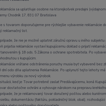
eklamácia sa uplatňuje osobne na ktorejkoľvek predajni (výdajnom
ierny Chodník 17, 831 07 Bratislava
e s tovarom doporučujeme pre rýchlejšie vybavenie reklamácie d
ý reklamačný list.
prípade, že nie je možné uplatniť záručnú opravu u iného subjektu 
eň prijatia reklamácie vystaví kupujúcemu doklad o prijatí reklamá
stanovením § 18 ods. 5 Zákona o ochrane spotrebiteľa. Po vybave
ohodnutou s kupujúcim.
eklamácie vrátane odstránenia poruchy musia byť vybavené bez z
0 dní odo dňa uplatnenia Reklamácie. Po uplynutí tejto lehoty má
ýmenu výrobku za nový výrobok.
 situácii, keď je Tovar potrebné zaslať Predávajúcemu, koná Kupuj
ovar dostatočne ochráni a vyhovuje nárokom na prepravu krehkého 
 prípade, že je reklamovaný tovar doručený poštou alebo kuriér
sielku, dokumentáciu (faktúru, pokladničný blok, obal), rozhodujúc
uriéra alebo poštového doručovateľa.