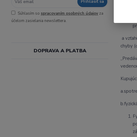
Prihlásiť sa
P
u
Súhlasím so
spracovaním osobných údajov
za
z
účelom zasielania newslettera.
pr
a vzťah
chyby (
DOPRAVA A PLATBA
„Predáv
vedenom
Kupujúci
a.spotr
b.fyzic
F
p
z