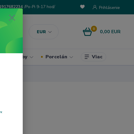
1917682234
/Po-Pi 9-17 hod/
Prihlásenie
0
0,00 EUR
EUR
Viac
ke potreby
Porcelán
ov
.