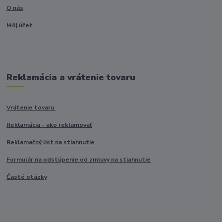
O nás
Môj účet
Reklamácia a vrátenie tovaru
Vrátenie tovaru
Reklamácia - ako reklamovať
Reklamačný list na stiahnutie
Formulár na odstúpenie od zmluvy na stiahnutie
Časté otázky