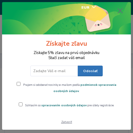
+421917682234
EUR
/Po-Pi 9-17 hod/
0
0,00 EUR
Získajte zľavu
Menu
Získajte 5% zľavu na prvú objednávku
Stačí zadať váš email
Dom a byt
Jedálenské súpravy
Súpravy na kávu a čaj
Odoslať
Prajem si odoberať novinky e-mailom podľa
podmienok spracovania
osobných údajov
.
Súpravy na kávu a čaj
Súhlasím so
spracovaním osobných údajov
pre účely registrácie.
Zatvoriť
Cena: