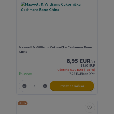
Maxwell & Williams Cukornička Cashmere Bone
China
8,95 EUR
/
ks
13,95 EUR
Ušetríte 5,00 EUR
(- 36 %)
Skladom
7,28 EUR
bez DPH
Pridať do košíka
Akcia