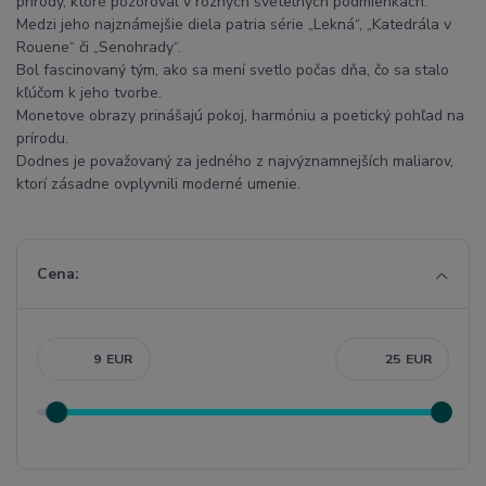
prírody, ktoré pozoroval v rôznych svetelných podmienkach.
Medzi jeho najznámejšie diela patria série „Lekná“, „Katedrála v
Rouene“ či „Senohrady“.
Bol fascinovaný tým, ako sa mení svetlo počas dňa, čo sa stalo
kľúčom k jeho tvorbe.
Monetove obrazy prinášajú pokoj, harmóniu a poetický pohľad na
prírodu.
Dodnes je považovaný za jedného z najvýznamnejších maliarov,
ktorí zásadne ovplyvnili moderné umenie.
Cena:
EUR
EUR