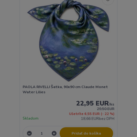
PAOLA RIVELLI Šatka, 90x90 cm Claude Monet
Water Lilies
22,95 EUR
/
ks
29,50 EUR
Ušetríte 6,55 EUR
(- 22 %)
Skladom
18,66 EUR
bez DPH
Pridať do košíka