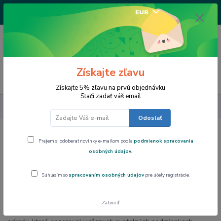
+421917682234
EUR
/Po-Pi 9-17 hod/
0
0,00 EUR
Získajte zľavu
Menu
Získajte 5% zľavu na prvú objednávku
Stačí zadať váš email
Art Gallery Collection
Claude MONET
Odoslať
Claude MONET
Prajem si odoberať novinky e-mailom podľa
podmienok spracovania
osobných údajov
.
Claude Monet bol francúzsky maliar a zakladateľ impresionizmu,
Súhlasím so
spracovaním osobných údajov
pre účely registrácie.
umeleckého smeru založeného na zachytení svetla a okamihu.
Jeho tvorba sa vyznačuje jemnými farbami, atmosférickými
efektmi a voľnými ťahmi štetca.
Zatvoriť
Monet maľoval najmä krajiny, záhrady, vodné plochy a scény z