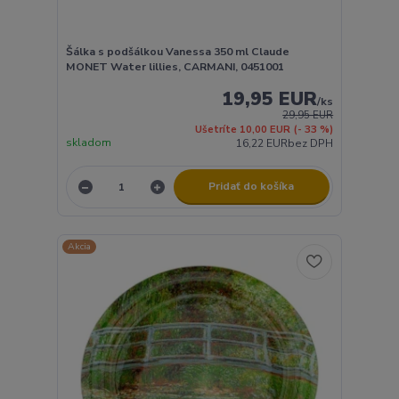
Šálka s podšálkou Vanessa 350 ml Claude
MONET Water lillies, CARMANI, 0451001
19,95 EUR
/
ks
29,95 EUR
Ušetríte 10,00 EUR
(- 33 %)
skladom
16,22 EUR
bez DPH
Pridať do košíka
Akcia