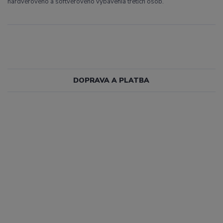
hardvérového a softvérového vybavenia tretích osôb.
DOPRAVA A PLATBA