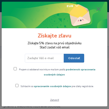
+421917682234
EUR
/Po-Pi 9-17 hod/
0
0,00 EUR
Získajte zľavu
Menu
Získajte 5% zľavu na prvú objednávku
Stačí zadať váš email
Môj účet
Odoslať
Prajem si odoberať novinky e-mailom podľa
podmienok spracovania
Môj účet
osobných údajov
.
Na základe registrácie kupujúceho vykonanej na webovej stránke môže
kupujúci pristupovať do svojho používateľského účtu.
Súhlasím so
spracovaním osobných údajov
pre účely registrácie.
Zo svojho užívateľského rozhrania môže kupujúci vykonávať
objednávanie tovaru (ďalej len "užívateľský účet").
Zatvoriť
Kupujúci môže vykonávať objednávanie tovaru tiež bez registrácie
priamo z webového rozhrania obchodu.