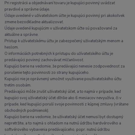
Pri registrácii a objednávaní tovaru je kupujúci povinný uvádzať
pravdivé a správne údaje.
Údaje uvedené v užívateľskom účte je kupujúci povinný pri akokoľvek
zmene bezodkladne aktualizovať.
Údaje uvedené kupujúcim v užívateľskom účte sú považované za
aktuálne a správne.
Prístup k užívateľskému účtu je zabezpečený užívateľským menom a
heslom.
O informáciách potrebných k prístupu do užívateľského účtu je
predávajúci povinný zachovávať mlčanlivosť.
Kupujúci berie na vedomie, že predávajúci nenesie zodpovednosť za
porušenie tejto povinnosti zo strany kupujúceho.
Kupujúci nie je oprávnený umožniť využívanie používateľského účtu
tretím osobám.
Predávajúci môže zrušiť užívateľský účet, a to najmä v prípade, keď
kupujúci svoj užívateľský účet dlhšie ako 6 mesiacov nevyužíva, či v
prípade, keď kupujúci poruší svoje povinnosti z kúpnej zmluvy (vrátane
obchodných podmienok).
Kupujúci berie na vedomie, že užívateľský účet nemusí byť dostupný
nepretržite, a to najmä s ohľadom na nutnú údržbu hardvérového a
softvérového vybavenia predávajúceho, popr. nutnú údržbu