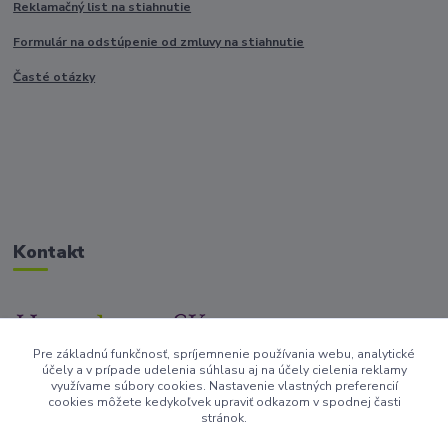
Reklamačný list na stiahnutie
Formulár na odstúpenie od zmluvy na stiahnutie
Časté otázky
Kontakt
Pre základnú funkčnosť, spríjemnenie používania webu, analytické
+421917682234
účely a v prípade udelenia súhlasu aj na účely cielenia reklamy
/Po-Pi 9-17 hod/
využívame súbory cookies. Nastavenie vlastných preferencií
cookies môžete kedykoľvek upraviť odkazom v spodnej časti
stránok.
info@homedesign-sk.sk