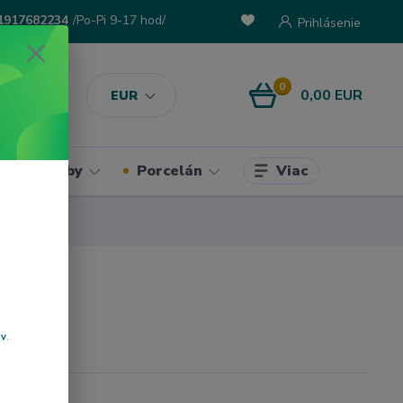
1917682234
/Po-Pi 9-17 hod/
Prihlásenie
0
0,00 EUR
EUR
Viac
ke potreby
Porcelán
ov
.