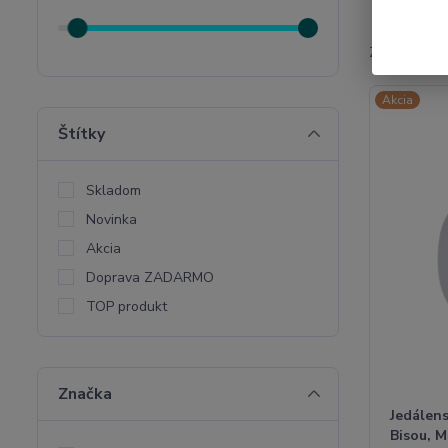
Zobrazujem 
Akcia
Štítky
Skladom
Novinka
Akcia
Doprava ZADARMO
TOP produkt
Značka
Jedálens
Bisou, 