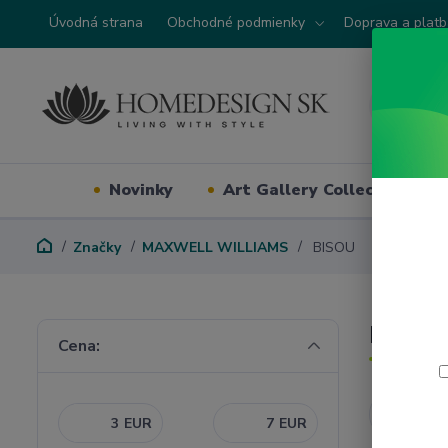
Úvodná strana
Obchodné podmienky
Doprava a plat
Novinky
Art Gallery Collection
Značky
MAXWELL WILLIAMS
BISOU
BISOU
Cena:
Najnovši
EUR
EUR