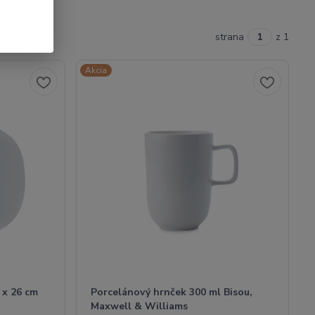
strana
z 1
Akcia
 x 26 cm
Porcelánový hrnček 300 ml Bisou,
Maxwell & Williams