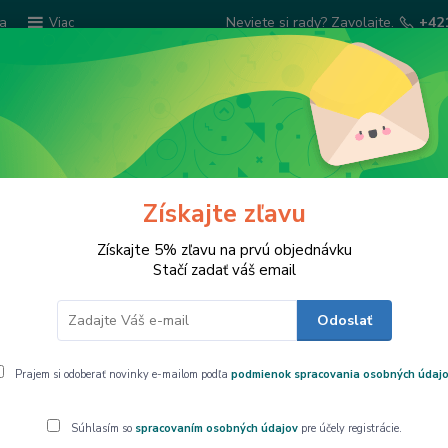
ba
Neviete si rady? Zavolajte.
+42
Viac
Hľadať
Šatky Paola Rivelli
Šperkovnice
Kuchyns
Získajte zľavu
Získajte 5% zľavu na prvú objednávku
Stačí zadať váš email
Odoslať
Prajem si odoberať novinky e-mailom podľa
podmienok spracovania osobných údaj
e
Najlacnejšie
Najdrahšie
Súhlasím so
spracovaním osobných údajov
pre účely registrácie.