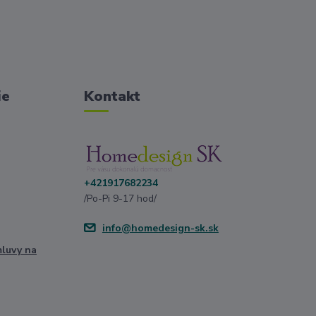
ie
Kontakt
+421917682234
/Po-Pi 9-17 hod/
info@homedesign-sk.sk
mluvy na