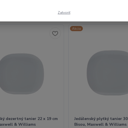
Zatvoriť
1-3 z 3
Akcia
ký dezertný tanier 22 x 19 cm
Jedálenský plytký tanier 30
Maxwell & Williams
Bisou, Maxwell & Williams