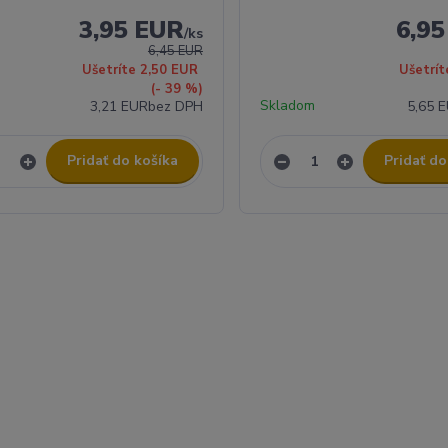
3,95 EUR
6,9
/
ks
6,45 EUR
Ušetríte 2,50 EUR
Ušetrít
(- 39 %)
Skladom
3,21 EUR
bez DPH
5,65 
Pridať do košíka
Pridať do