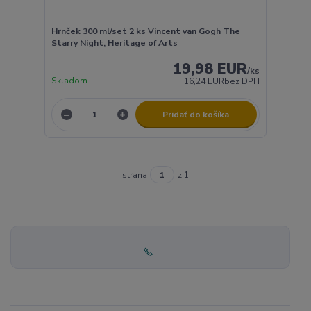
Hrnček 300 ml/set 2 ks Vincent van Gogh The
Starry Night, Heritage of Arts
19,98 EUR
/
ks
Skladom
16,24 EUR
bez DPH
Pridať do košíka
strana
z 1