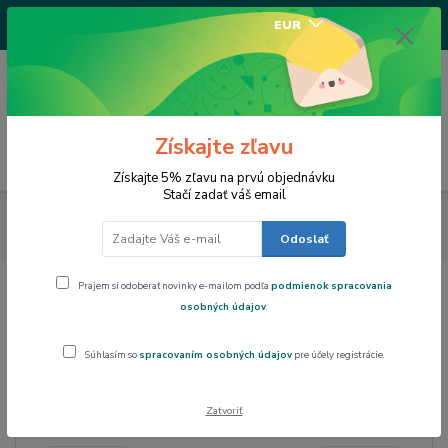
+421917682234
EUR
/Po-Pi 9-17 hod/
0
0,00 EUR
Získajte zľavu
Menu
Získajte 5% zľavu na prvú objednávku
Stačí zadať váš email
Art Gallery Collection
Vincent van GOGH
Porcelán: sady,
šálky, hrnčeky
Odoslať
Prajem si odoberať novinky e-mailom podľa
podmienok spracovania
Porcelán: sady, šálky, hrnčeky
osobných údajov
.
Súhlasím so
spracovaním osobných údajov
pre účely registrácie.
Cena:
Zatvoriť