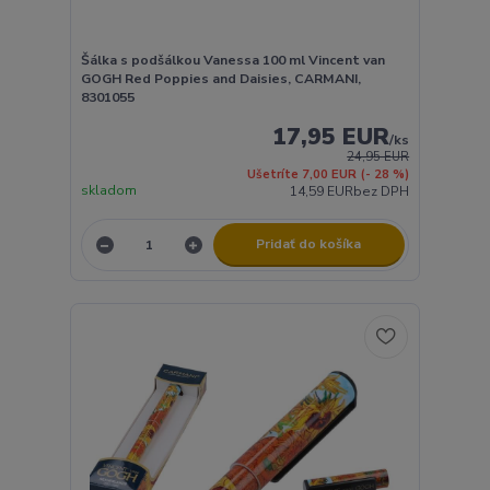
Šálka s podšálkou Vanessa 100 ml Vincent van
GOGH Red Poppies and Daisies, CARMANI,
8301055
17,95 EUR
/
ks
24,95 EUR
Ušetríte 7,00 EUR
(- 28 %)
skladom
14,59 EUR
bez DPH
Pridať do košíka