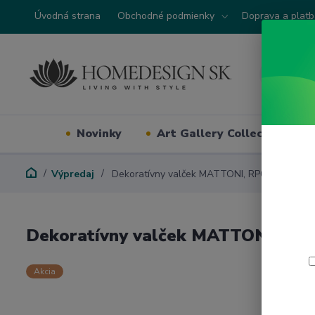
Úvodná strana
Obchodné podmienky
Doprava a plat
Novinky
Art Gallery Collection
Výpredaj
Dekoratívny valček MATTONI, RP01
Dekoratívny valček MATTONI, RP
Akcia