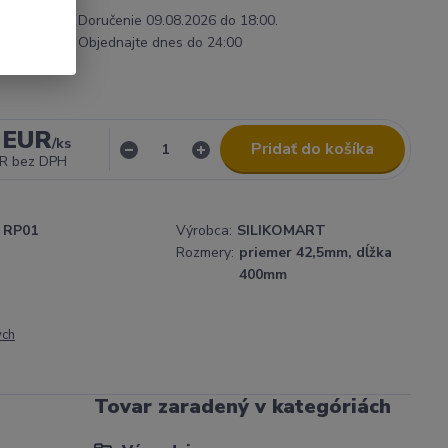
Doručenie 09.08.2026 do 18:00.
Objednajte dnes do 24:00
 EUR
/
ks
Pridať do košíka
UR
bez DPH
RP01
Výrobca:
SILIKOMART
Rozmery:
priemer 42,5mm, dĺžka
400mm
ých
Tovar zaradený v kategóriách