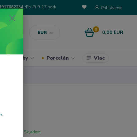
1917682234
/Po-Pi 9-17 hod/
Prihlásenie
0
0,00 EUR
EUR
Viac
ke potreby
Porcelán
ov
.
Skladom