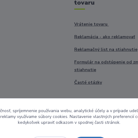
tovaru
Vrátenie tovaru
Reklamácia - ako reklamovať
Reklamačný list na stiahnutie
Formulár na odstúpenie od z
stiahnutie
Časté otázky
čnosť, spríjemnenie používania webu, analytické účely a v prípade udel
a reklamy využívame súbory cookies. Nastavenie vlastných preferencií 
kedykoľvek upraviť odkazom v spodnej časti stránok.