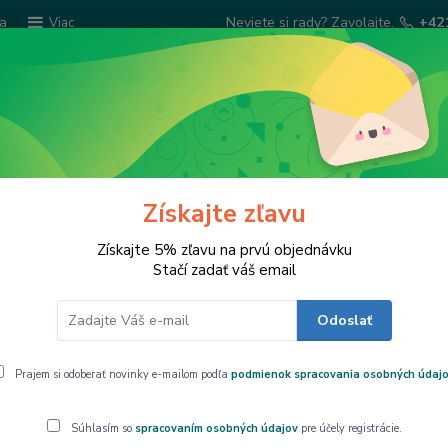
ba
Neviete si rady? Zavolajte.
+42
Viac
Hľadať
Šatky Paola Rivelli
Šperkovnice
Kuchyns
Získajte zľavu
Získajte 5% zľavu na prvú objednávku
Stačí zadať váš email
Odoslať
01
Prajem si odoberať novinky e-mailom podľa
podmienok spracovania osobných údaj
Súhlasím so
spracovaním osobných údajov
pre účely registrácie.
Dostupnosť