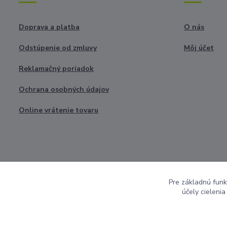
Doprava a platba
O nás
Odstúpenie od zmluvy
Môj účet
Reklamačný poriadok
Ochrana osobných údajov
Online vrátenie tovaru
Pre základnú funk
účely cieleni