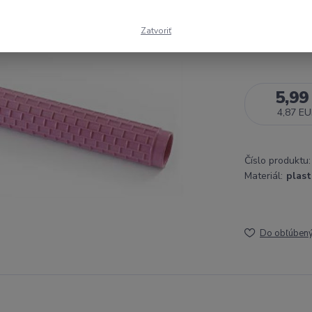
Doba dodania
Zatvoriť
5,99
4,87 E
Číslo produktu:
Materiál:
plast
Do obľúben