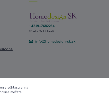
+421917682234
/Po-Pi 9-17 hod/
info@homedesign-sk.sk
mluvy na
enia súhlasu aj na
cookies môžete