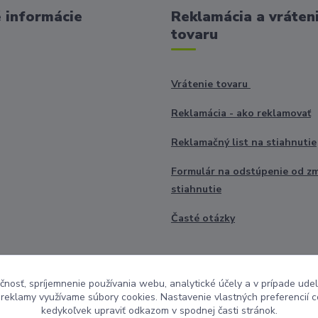
 informácie
Reklamácia a vráten
tovaru
Vrátenie tovaru
Reklamácia - ako reklamovať
Reklamačný list na stiahnutie
Formulár na odstúpenie od z
stiahnutie
Časté otázky
čnosť, spríjemnenie používania webu, analytické účely a v prípade udel
a reklamy využívame súbory cookies. Nastavenie vlastných preferencií 
kedykoľvek upraviť odkazom v spodnej časti stránok.