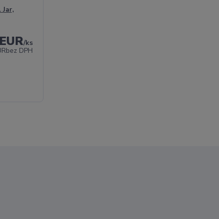
 Jar,
 EUR
/
ks
UR
bez DPH