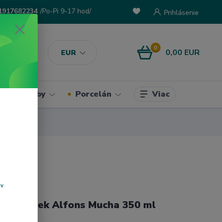
1917682234
/Po-Pi 9-17 hod/
Prihlásenie
0
0,00 EUR
EUR
Viac
ke potreby
Porcelán
ov
.
ový hrnček Alfons Mucha 350 ml