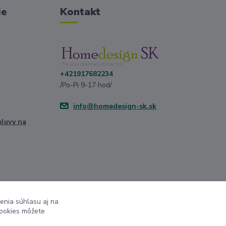
ie
Kontakt
+421917682234
/Po-Pi 9-17 hod/
info@homedesign-sk.sk
mluvy na
enia súhlasu aj na
cookies môžete