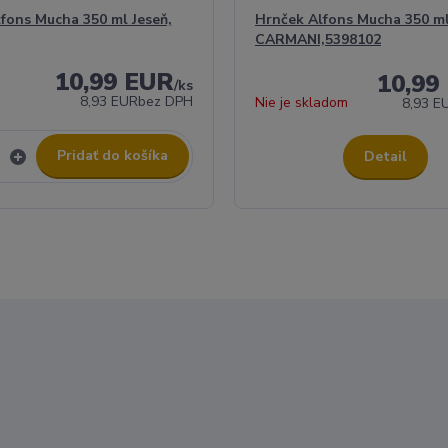
fons Mucha 350 ml Jeseň,
Hrnček Alfons Mucha 350 ml
CARMANI,5398102
10,99 EUR
10,99
/
ks
8,93 EUR
bez DPH
Nie je skladom
8,93 E
Pridať do košíka
Detail