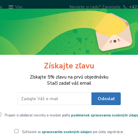
ba
Neviete si rady? Zavolajte.
+42
Viac
Hľadať
Šatky Paola Rivelli
Šperkovnice
Kuchyns
Získajte zľavu
Zima, CARMANI
Získajte 5% zľavu na prvú objednávku
Stačí zadať váš email
Odoslať
a, CARMANI
Prajem si odoberať novinky e-mailom podľa
podmienok spracovania osobných údaj
Porcelán
Súhlasím so
spracovaním osobných údajov
pre účely registrácie.