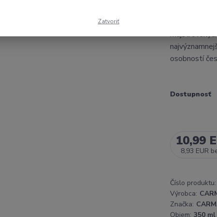
Porcelánový 
porcelánu s a
Zatvoriť
majstrovských 
najvýznamnejš
osobností čes
Dostupnosť
10,99 
8,93 EUR
b
Číslo produktu:
Výrobca:
CAR
Značka:
CARM
Objem:
350 ml