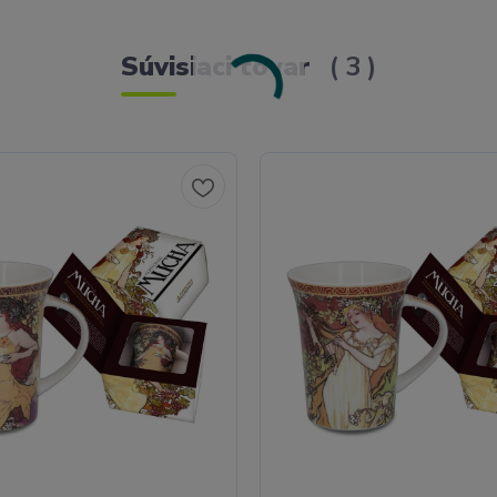
Súvisiaci tovar
3