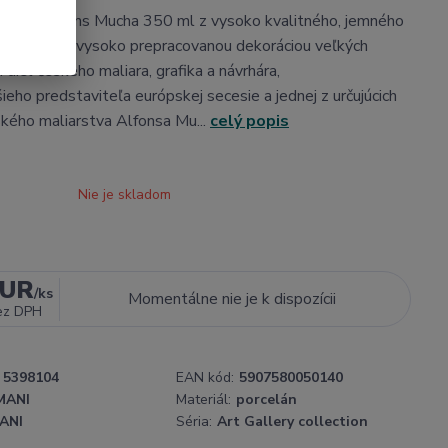
hrnček Alfons Mucha 350 ml z vysoko kvalitného, jemného
utentickou, vysoko prepracovanou dekoráciou veľkých
diel českého maliara, grafika a návrhára,
ieho predstaviteľa európskej secesie a jednej z určujúcich
kého maliarstva Alfonsa Mu...
celý popis
Nie je skladom
EUR
/
ks
Momentálne nie je k dispozícii
ez DPH
5398104
EAN kód:
5907580050140
MANI
Materiál:
porcelán
ANI
Séria:
Art Gallery collection