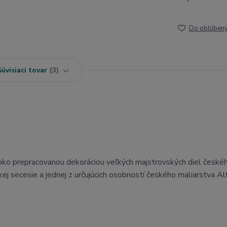
Do obľúben
Súvisiaci tovar
3
oko prepracovanou dekoráciou veľkých majstrovských diel českéh
kej secesie a jednej z určujúcich osobností českého maliarstva A