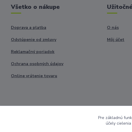
Všetko o nákupe
Užitočné
Doprava a platba
O nás
Odstúpenie od zmluvy
Môj účet
Reklamačný poriadok
Ochrana osobných údajov
Online vrátenie tovaru
Pre základnú funk
účely cieleni