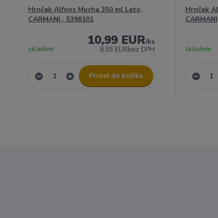
Hrnček Alfons Mucha 350 ml Leto,
Hrnček Al
CARMANI , 5398101
CARMANI
10,99 EUR
/
ks
skladom
skladom
8,93 EUR
bez DPH
Pridať do košíka