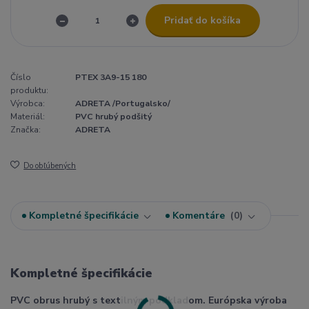
Pridať do košíka
Číslo
PTEX 3A9-15 180
produktu:
Výrobca:
ADRETA /Portugalsko/
Materiál:
PVC hrubý podšitý
Značka:
ADRETA
Do obľúbených
Kompletné špecifikácie
Komentáre
0
Kompletné špecifikácie
PVC obrus hrubý s textilným podkladom. Európska výroba