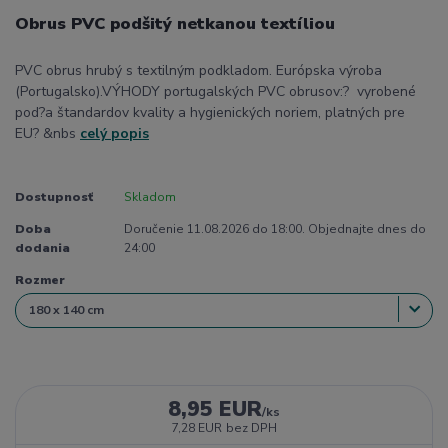
Obrus PVC podšitý netkanou textíliou
PVC obrus hrubý s textilným podkladom. Európska výroba
(Portugalsko).VÝHODY portugalských PVC obrusov:? vyrobené
pod?a štandardov kvality a hygienických noriem, platných pre
EU? &nbs
celý popis
Dostupnosť
Skladom
Doba
Doručenie 11.08.2026 do 18:00. Objednajte dnes do
dodania
24:00
Rozmer
8,95 EUR
/
ks
7,28 EUR
bez DPH