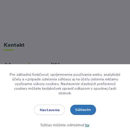
Kontakt
Pre základnú funkčnosť, spríjemnenie používania webu, analytické
+421917682234
účely a v prípade udelenia súhlasu aj na účely cielenia reklamy
/Po-Pi 9-17 hod/
využívame súbory cookies. Nastavenie vlastných preferencií
cookies môžete kedykoľvek upraviť odkazom v spodnej časti
stránok.
info@homedesign-sk.sk
Súhlasím
Nastavenia
Súhlas môžete odmietnuť
tu
.
Vytvorené na
Eshop-rychlo.sk