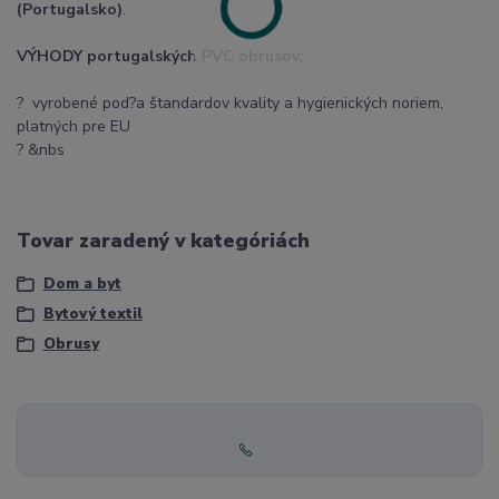
(Portugalsko)
.
VÝHODY portugalských PVC obrusov:
? vyrobené pod?a štandardov kvality a hygienických noriem,
platných pre EU
? &nbs
Tovar zaradený v kategóriách
Dom a byt
Bytový textil
Obrusy