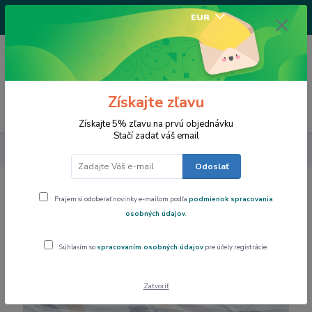
+421917682234
EUR
/Po-Pi 9-17 hod/
0
0,00 EUR
Získajte zľavu
Menu
Získajte 5% zľavu na prvú objednávku
Stačí zadať váš email
Dom a byt
Obrus PVC, podšitý rôzne rozmery, PTEX 3A9-15
Odoslať
Obrus PVC, podšitý rôzne rozmery,
Prajem si odoberať novinky e-mailom podľa
podmienok spracovania
PTEX 3A9-15
osobných údajov
.
Súhlasím so
spracovaním osobných údajov
pre účely registrácie.
Zatvoriť