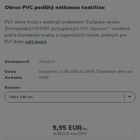
Obrus PVC podšitý netkanou textíliou
PVC obrus hrubý s textilným podkladom. Európska výroba
(Portugalsko).VÝHODY portugalských PVC obrusov:? vyrobené
pod?a štandardov kvality a hygienických noriem, platných pre
EU? &nbs
celý popis
Dostupnosť
Skladom
Doba
Doručenie 11.08.2026 do 18:00. Objednajte dnes do
dodania
24:00
Rozmer
9,95 EUR
/
ks
8,09 EUR
bez DPH