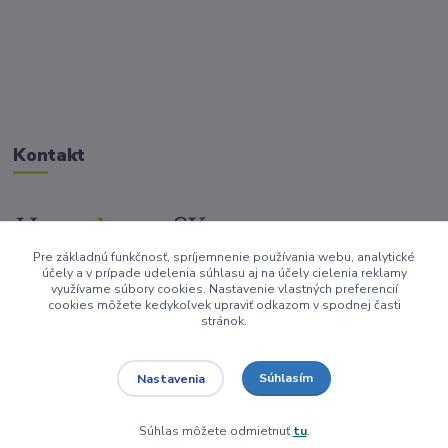
Kontakt
Pre základnú funkčnosť, spríjemnenie používania webu, analytické
+421917682234
účely a v prípade udelenia súhlasu aj na účely cielenia reklamy
/Po-Pi 9-17 hod/
využívame súbory cookies. Nastavenie vlastných preferencií
cookies môžete kedykoľvek upraviť odkazom v spodnej časti
stránok.
info@homedesign-sk.sk
Súhlasím
Nastavenia
Súhlas môžete odmietnuť
tu
.
Vytvorené na
Eshop-rychlo.sk