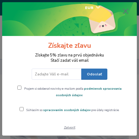
+421917682234
EUR
/Po-Pi 9-17 hod/
0
0,00 EUR
Získajte zľavu
Menu
Získajte 5% zľavu na prvú objednávku
Stačí zadať váš email
Dom a byt
Obrus PVC, podšitý rôzne rozmery,PTEX 3A9-15
Odoslať
Obrus PVC, podšitý rôzne
Prajem si odoberať novinky e-mailom podľa
podmienok spracovania
rozmery,PTEX 3A9-15
osobných údajov
.
Súhlasím so
spracovaním osobných údajov
pre účely registrácie.
Zatvoriť