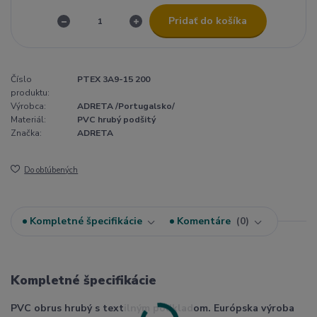
Pridať do košíka
Číslo
PTEX 3A9-15 200
produktu:
Výrobca:
ADRETA /Portugalsko/
Materiál:
PVC hrubý podšitý
Značka:
ADRETA
Do obľúbených
Kompletné špecifikácie
Komentáre
0
Kompletné špecifikácie
PVC obrus hrubý s textilným podkladom. Európska výroba