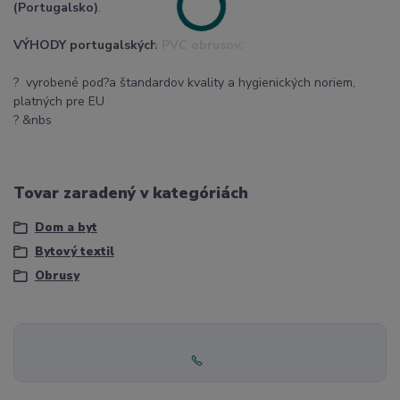
(Portugalsko)
.
VÝHODY portugalských PVC obrusov:
? vyrobené pod?a štandardov kvality a hygienických noriem,
platných pre EU
? &nbs
Tovar zaradený v kategóriách
Dom a byt
Bytový textil
Obrusy