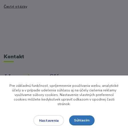
Časté otázky
Kontakt
Pre základnú funkčnosť, spríjemnenie používania webu, analytické
+421917682234
účely a v prípade udelenia súhlasu aj na účely cielenia reklamy
/Po-Pi 9-17 hod/
využívame súbory cookies. Nastavenie vlastných preferencií
cookies môžete kedykoľvek upraviť odkazom v spodnej časti
stránok.
info@homedesign-sk.sk
Súhlasím
Nastavenia