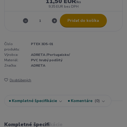
11,50 EUR
/
ks
9,35 EUR
bez DPH
Pridať do košíka
Číslo
PTEX 3D5-01
produktu:
Výrobca:
ADRETA /Portugalsko/
Materiál:
PVC hrubý podšitý
Značka:
ADRETA
Do obľúbených
Kompletné špecifikácie
Komentáre
0
Kompletné špecifikácie