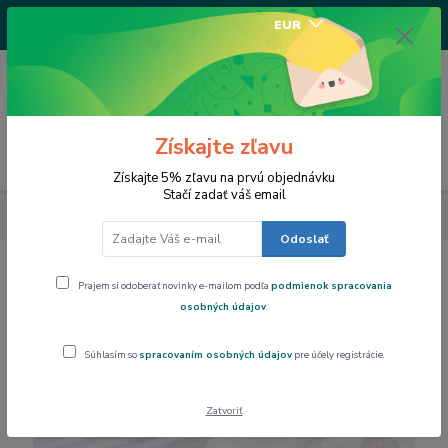
+421917682234
EUR
/Po-Pi 9-17 hod/
0
0,00 EUR
Získajte zľavu
Menu
Získajte 5% zľavu na prvú objednávku
Stačí zadať váš email
Dom a byt
Obrus PVC, podšitý rôzne rozmery, PTEX 3D5-01
Odoslať
Obrus PVC, podšitý rôzne rozmery,
Prajem si odoberať novinky e-mailom podľa
podmienok spracovania
PTEX 3D5-01
osobných údajov
.
Súhlasím so
spracovaním osobných údajov
pre účely registrácie.
Novinka
Zatvoriť