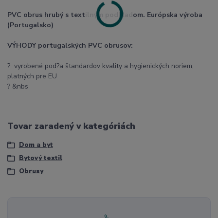
PVC obrus hrubý s textilným podkladom. Európska výroba
(Portugalsko)
.
VÝHODY portugalských PVC obrusov:
? vyrobené pod?a štandardov kvality a hygienických noriem,
platných pre EU
? &nbs
Tovar zaradený v kategóriách
Dom a byt
Bytový textil
Obrusy