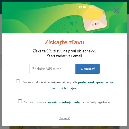
+421917682234
EUR
/Po-Pi 9-17 hod/
0
0,00 EUR
Získajte zľavu
Menu
Získajte 5% zľavu na prvú objednávku
Stačí zadať váš email
Dom a byt
Obrus PVC, podšitý rôzne rozmery
Odoslať
Obrus PVC, podšitý rôzne rozmery
Prajem si odoberať novinky e-mailom podľa
podmienok spracovania
osobných údajov
.
Súhlasím so
spracovaním osobných údajov
pre účely registrácie.
Zatvoriť