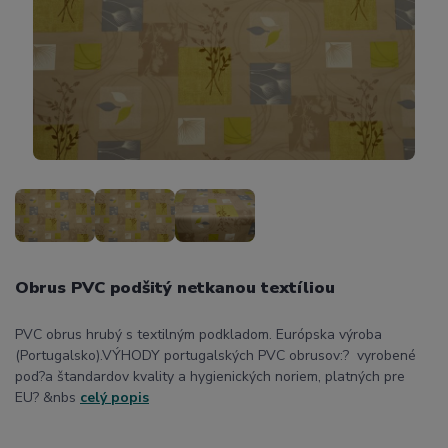
Obrus PVC podšitý netkanou textíliou
PVC obrus hrubý s textilným podkladom. Európska výroba
(Portugalsko).VÝHODY portugalských PVC obrusov:? vyrobené
pod?a štandardov kvality a hygienických noriem, platných pre
EU? &nbs
celý popis