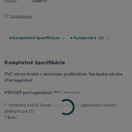
Značka:
ADRETA
Do obľúbených
Kompletné špecifikácie
Komentáre
0
Kompletné špecifikácie
PVC obrus hrubý s textilným podkladom. Európska výroba
(Portugalsko)
.
VÝHODY portugalských PVC obrusov:
? vyrobené pod?a štandardov kvality a hygienických noriem,
platných pre EU
? &nbs