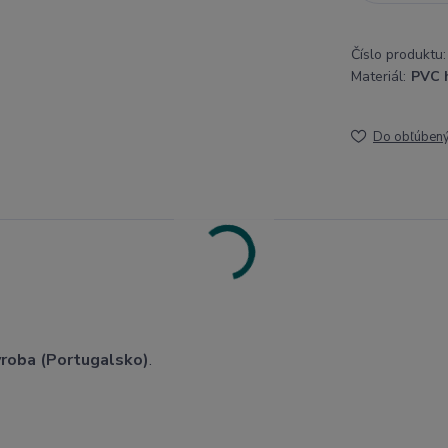
Číslo produktu:
Materiál:
PVC 
Do obľúben
ýroba (Portugalsko)
.