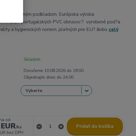
ubý s textilným podkladom. Európska výroba
).VÝHODY portugalských PVC obrusov:? vyrobené pod?a
ality a hygienických noriem, platných pre EU? &nbs
celý
Skladom
Doručenie 10.08.2026 do 18:00.
Objednajte dnes do 24:00
na od
 EUR
Pridať do košíka
/
ks
EUR
bez DPH