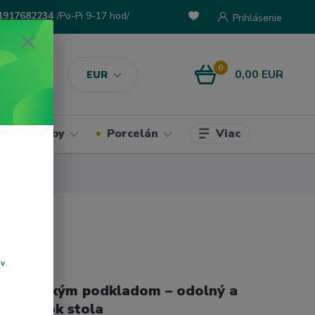
1917682234
/Po-Pi 9-17 hod/
Prihlásenie
0
0,00 EUR
EUR
Viac
ke potreby
Porcelán
ov
.
s s mäkkým podkladom – odolný a
 doplnok stola