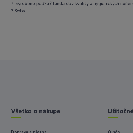
? vyrobené pod?a štandardov kvality a hygienických norie
? &nbs
Všetko o nákupe
Užitočné
Doprava a platba
O nás