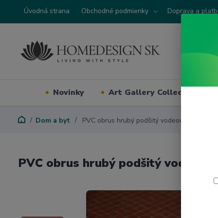
Úvodná strana
Obchodné podmienky
Doprava a plat
Novinky
Art Gallery Collection
Dom a byt
PVC obrus hrubý podšitý vodeodolný vzorov
PVC obrus hrubý podšitý vodeodol