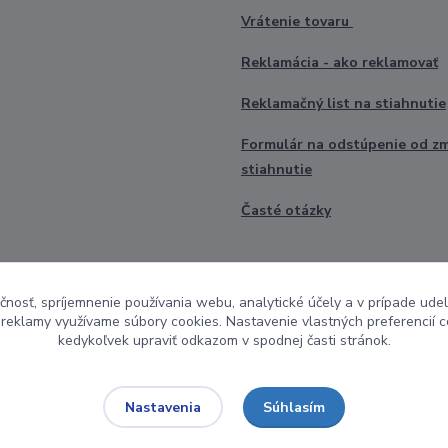
Vrátenie tovaru
Reklamácia - ako reklamovať
Reklamačný list na stiahnutie
Formulár na odstúpenie od z
stiahnutie
Časté otázky
čnosť, spríjemnenie používania webu, analytické účely a v prípade udel
a reklamy využívame súbory cookies. Nastavenie vlastných preferencií 
kedykoľvek upraviť odkazom v spodnej časti stránok.
Súhlasím
Nastavenia