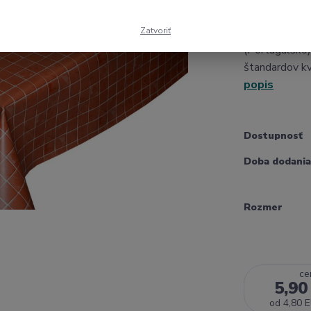
Zatvoriť
PVC obrus hr
(Portugalsko
štandardov kv
popis
Dostupnosť
Doba dodania
Rozmer
ce
5,90
od
4,80 