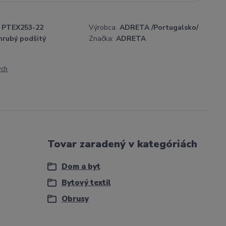
PTEX253-22
Výrobca:
ADRETA /Portugalsko/
hrubý podšitý
Značka:
ADRETA
ých
Tovar zaradený v kategóriách
Dom a byt
Bytový textil
Obrusy