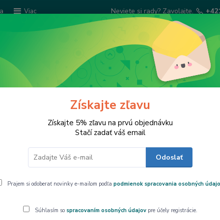
ba
Neviete si rady? Zavolajte.
+42
Viac
Hľadať
Šatky Paola Rivelli
Šperkovnice
Kuchyns
Získajte zľavu
aný – rôzne rozmery
Získajte 5% zľavu na prvú objednávku
Stačí zadať váš email
Odoslať
ný vzorovaný – rôzne rozmery
Prajem si odoberať novinky e-mailom podľa
podmienok spracovania osobných údaj
PVC obru
Súhlasím so
spracovaním osobných údajov
pre účely registrácie.
elegantný