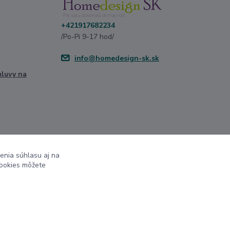
+421917682234
/Po-Pi 9-17 hod/
info@homedesign-sk.sk
mluvy na
enia súhlasu aj na
cookies môžete