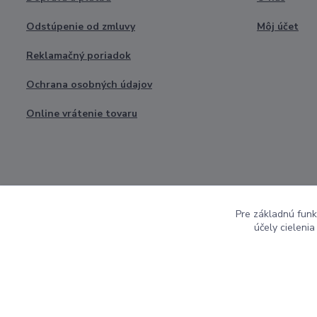
Odstúpenie od zmluvy
Môj účet
Reklamačný poriadok
Ochrana osobných údajov
Online vrátenie tovaru
Pre základnú funk
účely cieleni