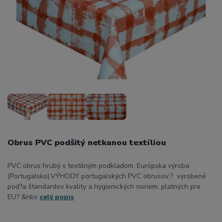
Obrus PVC podšitý netkanou textíliou
PVC obrus hrubý s textilným podkladom. Európska výroba
(Portugalsko).VÝHODY portugalských PVC obrusov:? vyrobené
pod?a štandardov kvality a hygienických noriem, platných pre
EU? &nbs
celý popis