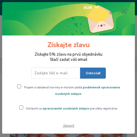
+421917682234
EUR
/Po-Pi 9-17 hod/
0
0,00 EUR
Získajte zľavu
Menu
Získajte 5% zľavu na prvú objednávku
Stačí zadať váš email
Dom a byt
Obrus PVC, podšitý rôzne rozmery
Odoslať
Obrus PVC, podšitý rôzne rozmery
Prajem si odoberať novinky e-mailom podľa
podmienok spracovania
osobných údajov
.
Súhlasím so
spracovaním osobných údajov
pre účely registrácie.
Zatvoriť