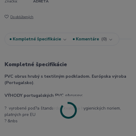
Značka:
ADRETA
Do obľúbených
Kompletné špecifikácie
Komentáre
0
Kompletné špecifikácie
PVC obrus hrubý s textilným podkladom. Európska výroba
(Portugalsko)
.
VÝHODY portugalských PVC obrusov:
? vyrobené pod?a štandardov kvality a hygienických noriem,
platných pre EU
? &nbs