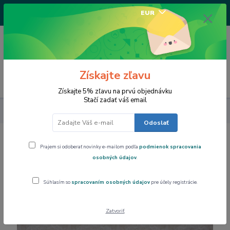
+421917682234
EUR
/Po-Pi 9-17 hod/
0
0,00 EUR
Získajte zľavu
Menu
Získajte 5% zľavu na prvú objednávku
Stačí zadať váš email
Dom a byt
Obrus PVC, podšitý rôzne rozmery
Odoslať
Obrus PVC, podšitý rôzne rozmery
Prajem si odoberať novinky e-mailom podľa
podmienok spracovania
osobných údajov
.
Súhlasím so
spracovaním osobných údajov
pre účely registrácie.
Zatvoriť