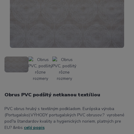
Obrus PVC podšitý netkanou textíliou
PVC obrus hrubý s textilným podkladom. Európska výroba
(Portugalsko).VÝHODY portugalských PVC obrusov:? vyrobené
pod?a štandardov kvality a hygienických noriem, platných pre
EU? &nbs
celý popis