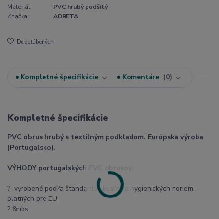
Materiál:
PVC hrubý podšitý
Značka:
ADRETA
Do obľúbených
Kompletné špecifikácie
Komentáre
0
Kompletné špecifikácie
PVC obrus hrubý s textilným podkladom. Európska výroba
(Portugalsko)
.
VÝHODY portugalských PVC obrusov:
? vyrobené pod?a štandardov kvality a hygienických noriem,
platných pre EU
? &nbs