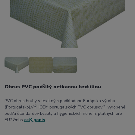
Obrus PVC podšitý netkanou textíliou
PVC obrus hrubý s textilným podkladom. Európska výroba
(Portugalsko).VÝHODY portugalských PVC obrusov:? vyrobené
pod?a štandardov kvality a hygienických noriem, platných pre
EU? &nbs
celý popis