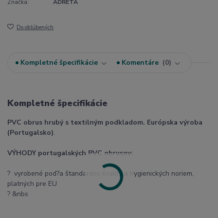
Značka:
ADRETA
Do obľúbených
Kompletné špecifikácie
Komentáre
0
Kompletné špecifikácie
PVC obrus hrubý s textilným podkladom. Európska výroba
(Portugalsko)
.
VÝHODY portugalských PVC obrusov:
? vyrobené pod?a štandardov kvality a hygienických noriem,
platných pre EU
? &nbs