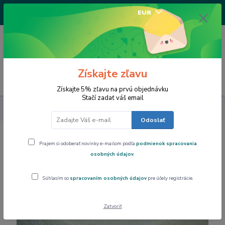
+421917682234
EUR
/Po-Pi 9-17 hod/
0
0,00 EUR
Získajte zľavu
Menu
Získajte 5% zľavu na prvú objednávku
Stačí zadať váš email
Dom a byt
Obrus PVC, podšitý rôzne rozmery
Odoslať
Obrus PVC, podšitý rôzne rozmery
Prajem si odoberať novinky e-mailom podľa
podmienok spracovania
osobných údajov
.
Súhlasím so
spracovaním osobných údajov
pre účely registrácie.
Zatvoriť