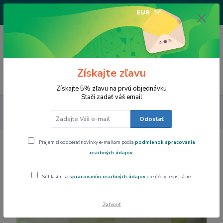
+421917682234
EUR
/Po-Pi 9-17 hod/
0
0,00 EUR
Získajte zľavu
Menu
Získajte 5% zľavu na prvú objednávku
Stačí zadať váš email
Dom a byt
PVC obrus priesvitný hrubý so vzorom, rôzne
rozmery
Odoslať
Prajem si odoberať novinky e-mailom podľa
podmienok spracovania
PVC obrus priesvitný hrubý so vzorom,
osobných údajov
.
rôzne rozmery
Súhlasím so
spracovaním osobných údajov
pre účely registrácie.
Zatvoriť