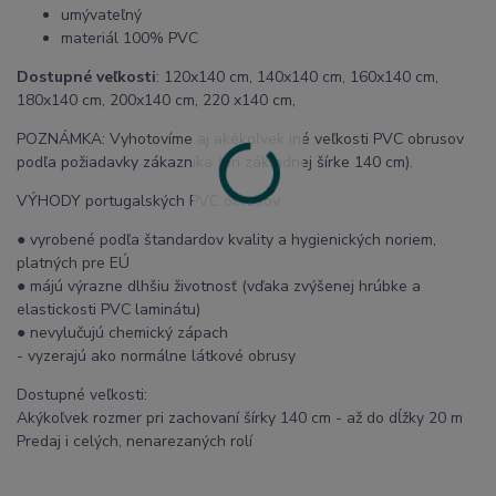
umývateľný
materiál 100% PVC
Dostupné veľkosti
: 120x140 cm, 140x140 cm, 160x140 cm,
180x140 cm, 200x140 cm, 220 x140 cm,
POZNÁMKA: Vyhotovíme aj akékoľvek iné veľkosti PVC obrusov
podľa požiadavky zákazníka (pri základnej šírke 140 cm).
VÝHODY portugalských PVC obrusov
● vyrobené podľa štandardov kvality a hygienických noriem,
platných pre EÚ
● májú výrazne dlhšiu životnosť (vďaka zvýšenej hrúbke a
elastickosti PVC laminátu)
● nevylučujú chemický zápach
- vyzerajú ako normálne látkové obrusy
Dostupné veľkosti:
Akýkoľvek rozmer pri zachovaní šírky 140 cm - až do dĺžky 20 m
Predaj i celých, nenarezaných rolí