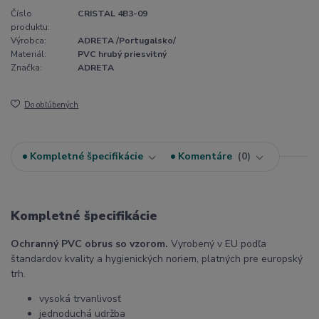
Číslo
CRISTAL 4B3-09
produktu:
Výrobca:
ADRETA /Portugalsko/
Materiál:
PVC hrubý priesvitný
Značka:
ADRETA
Do obľúbených
Kompletné špecifikácie
Komentáre
0
Kompletné špecifikácie
Ochranný PVC obrus so vzorom.
Vyrobený v EU podľa
štandardov kvality a hygienických noriem, platných pre europský
trh.
vysoká trvanlivosť
jednoduchá udržba