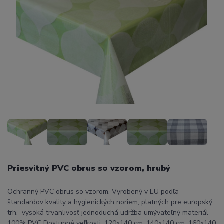
Priesvitný PVC obrus so vzorom, hrubý
Ochranný PVC obrus so vzorom. Vyrobený v EU podľa
štandardov kvality a hygienických noriem, platných pre europský
trh. vysoká trvanlivosť jednoduchá udržba umývateľný materiál
100% PVC Dostupné veľkosti: 120x140 cm, 140x140 cm, 160x140