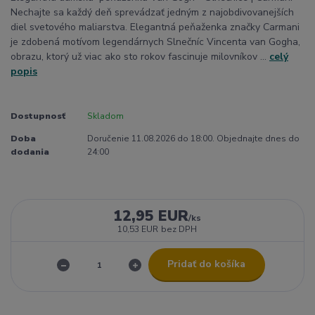
Nechajte sa každý deň sprevádzať jedným z najobdivovanejších
diel svetového maliarstva. Elegantná peňaženka značky Carmani
je zdobená motívom legendárnych Slnečníc Vincenta van Gogha,
obrazu, ktorý už viac ako sto rokov fascinuje milovníkov ...
celý
popis
Dostupnosť
Skladom
Doba
Doručenie 11.08.2026 do 18:00. Objednajte dnes do
dodania
24:00
12,95 EUR
/
ks
10,53 EUR
bez DPH
Pridať do košíka