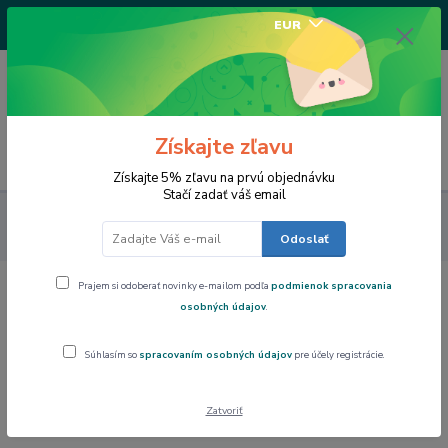
+421917682234
EUR
/Po-Pi 9-17 hod/
0
0,00 EUR
Získajte zľavu
Menu
Získajte 5% zľavu na prvú objednávku
Stačí zadať váš email
Art Gallery Collection
Peňaženka Vincent van GOGH
Slnečnice , CARMANI, 0214911
Odoslať
Prajem si odoberať novinky e-mailom podľa
podmienok spracovania
Peňaženka Vincent van GOGH
osobných údajov
.
Slnečnice , CARMANI, 0214911
Súhlasím so
spracovaním osobných údajov
pre účely registrácie.
Zatvoriť