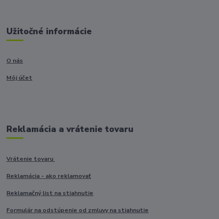
Užitočné informácie
O nás
Môj účet
Reklamácia a vrátenie tovaru
Vrátenie tovaru
Reklamácia - ako reklamovať
Reklamačný list na stiahnutie
Formulár na odstúpenie od zmluvy na stiahnutie