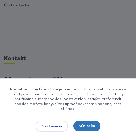
Časté otázky
Kontakt
Pre základnú funkčnosť, spríjemnenie používania webu, analytické
+421917682234
účely a v prípade udelenia súhlasu aj na účely cielenia reklamy
/Po-Pi 9-17 hod/
využívame súbory cookies. Nastavenie vlastných preferencií
cookies môžete kedykoľvek upraviť odkazom v spodnej časti
stránok.
info@homedesign-sk.sk
Súhlasím
Nastavenia