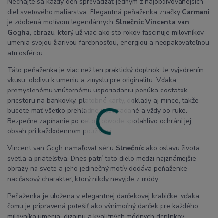
Nechajte sa každý deň sprevádzať jedným z najobdivovanejších
diel svetového maliarstva. Elegantná peňaženka značky
Carmani
je zdobená motívom legendárnych
Slnečníc Vincenta van
Gogha
, obrazu, ktorý už viac ako sto rokov fascinuje milovníkov
umenia svojou žiarivou farebnosťou, energiou a neopakovateľnou
atmosférou.
Táto peňaženka je viac než len praktický doplnok. Je vyjadrením
vkusu, obdivu k umeniu a zmyslu pre originalitu. Vďaka
premyslenému vnútornému usporiadaniu ponúka dostatok
priestoru na bankovky, platobné karty, doklady aj mince, takže
budete mať všetko prehľadne usporiadané a vždy po ruke.
Bezpečné zapínanie po celom obvode spoľahlivo ochráni jej
obsah pri každodennom používaní.
Vincent van Gogh namaľoval sériu
Slnečníc
ako oslavu života,
svetla a priateľstva. Dnes patrí toto dielo medzi najznámejšie
obrazy na svete a jeho jedinečný motív dodáva peňaženke
nadčasový charakter, ktorý nikdy nevyjde z módy.
Peňaženka je uložená v elegantnej darčekovej krabičke, vďaka
čomu je pripravená potešiť ako výnimočný darček pre každého
milovníka umenia, dizajnu a kvalitných módnych doplnkov.