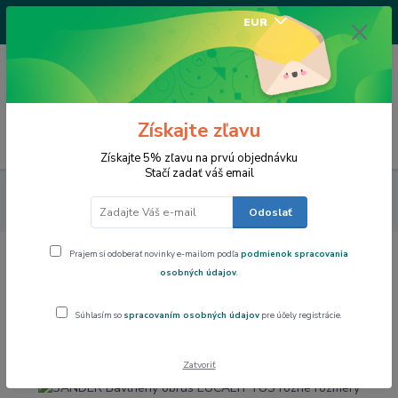
+421917682234
EUR
/Po-Pi 9-17 hod/
0
0,00 EUR
Získajte zľavu
Menu
Získajte 5% zľavu na prvú objednávku
Stačí zadať váš email
Dom a byt
SANDER Bavlnený obrus EUCALYPTUS rôzne
rozmery
Odoslať
Prajem si odoberať novinky e-mailom podľa
podmienok spracovania
SANDER Bavlnený obrus EUCALYPTUS
osobných údajov
.
rôzne rozmery
Súhlasím so
spracovaním osobných údajov
pre účely registrácie.
Novinka
Zatvoriť