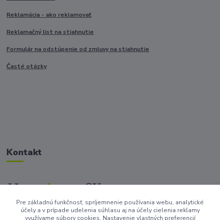
Reklamácia - ako reklamovať
Reklamačný list na stiahnutie
Formulár na odstúpenie od zmluvy na stiahnutie
Časté otázky
Kontakt
Pre základnú funkčnosť, spríjemnenie používania webu, analytické
+421917682234
účely a v prípade udelenia súhlasu aj na účely cielenia reklamy
/Po-Pi 9-17 hod/
využívame súbory cookies. Nastavenie vlastných preferencií