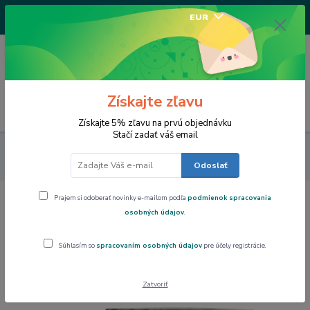
+421917682234
EUR
/Po-Pi 9-17 hod/
0
0,00 EUR
Získajte zľavu
Menu
Získajte 5% zľavu na prvú objednávku
Stačí zadať váš email
Výpredaj
Šálka s podšálkou 280 ml - set 2 ks Wiliam Morris
Chryzantémy 8508
Odoslať
Prajem si odoberať novinky e-mailom podľa
podmienok spracovania
Šálka s podšálkou 280 ml - set 2 ks
osobných údajov
.
Wiliam Morris Chryzantémy 8508
Súhlasím so
spracovaním osobných údajov
pre účely registrácie.
Akcia
Zatvoriť