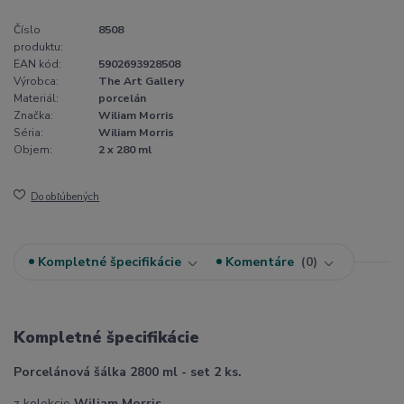
Číslo
8508
produktu:
EAN kód:
5902693928508
Výrobca:
The Art Gallery
Materiál:
porcelán
Značka:
Wiliam Morris
Séria:
Wiliam Morris
Objem:
2 x 280 ml
Do obľúbených
Kompletné špecifikácie
Komentáre
0
Kompletné špecifikácie
Porcelánová šálka 2800 ml - set 2 ks.
z kolekcie
Wiliam Morris