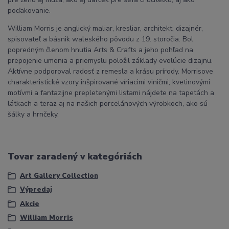
poďakovanie.
William Morris je anglický maliar, kresliar, architekt, dizajnér,
spisovateľ a básnik waleského pôvodu z 19. storočia. Bol
popredným členom hnutia Arts & Crafts a jeho pohľad na
prepojenie umenia a priemyslu položil základy evolúcie dizajnu.
Aktívne podporoval radosť z remesla a krásu prírody. Morrisove
charakteristické vzory inšpirované víriacimi viničmi, kvetinovými
motívmi a fantazijne prepletenými listami nájdete na tapetách a
látkach a teraz aj na našich porcelánových výrobkoch, ako sú
šálky a hrnčeky.
Tovar zaradený v kategóriách
Art Gallery Collection
Výpredaj
Akcie
William Morris