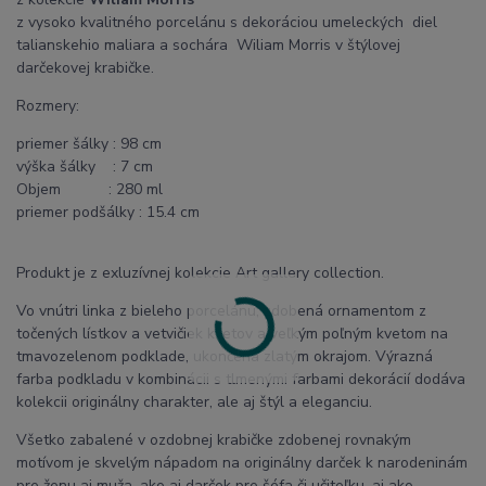
z vysoko kvalitného porcelánu s dekoráciou umeleckých diel
talianskehio maliara a sochára Wiliam Morris v štýlovej
darčekovej krabičke.
Rozmery:
priemer šálky : 98 cm
výška šálky : 7 cm
Objem : 280 ml
priemer podšálky : 15.4 cm
Produkt je z exluzívnej kolekcie Art gallery collection.
Vo vnútri linka z bieleho porcelánu, zdobená ornamentom z
točených lístkov a vetvičiek kvetov a veľkým poľným kvetom na
tmavozelenom podklade, ukončená zlatým okrajom. Výrazná
farba podkladu v kombinácii s tlmenými farbami dekorácií dodáva
kolekcii originálny charakter, ale aj štýl a eleganciu.
Všetko zabalené v ozdobnej krabičke zdobenej rovnakým
motívom je skvelým nápadom na originálny darček k narodeninám
pre ženu aj muža, ako aj darček pre šéfa či učiteľku, aj ako