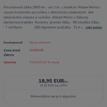
Porcelánová šálka 2800 ml - set 2 ks. z kolekcie Wiliam Morrisz
vysoko kvalitného porcelánu s dekoráciou umeleckých diel
talianskehio maliara a sochára Wiliam Morris v štýlovej
darčekovej krabičke. Rozmery: priemer šálky : 98 cmvýška šálky
: 7 cmObjem : 280 mlpriemer podšálky : 15.4 c...
celý popis
Dostupnosť
Nie je skladom
Cena pred
23,95 EUR
zľavou
Ušetríte
5,00 EUR (
21
% zľava)
18,95 EUR
/
ks
15,41 EUR
bez DPH
Momentálne nie je k dispozícii