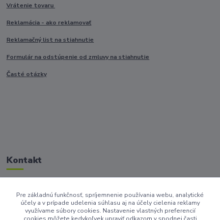
Vrátenie tovaru
Reklamácia - ako reklamovať
Reklamačný list na stiahnutie
Formulár na odstúpenie od zmluvy na stiahnutie
Časté otázky
Kontakt
Pre základnú funkčnosť, spríjemnenie používania webu, analytické
+421917682234
účely a v prípade udelenia súhlasu aj na účely cielenia reklamy
/Po-Pi 9-17 hod/
využívame súbory cookies. Nastavenie vlastných preferencií
cookies môžete kedykoľvek upraviť odkazom v spodnej časti