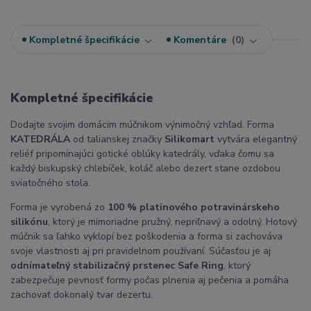
Kompletné špecifikácie
Komentáre
0
Kompletné špecifikácie
Dodajte svojim domácim múčnikom výnimočný vzhľad. Forma
KATEDRÁLA
od talianskej značky
Silikomart
vytvára elegantný
reliéf pripomínajúci gotické oblúky katedrály, vďaka čomu sa
každý biskupský chlebíček, koláč alebo dezert stane ozdobou
sviatočného stola.
Forma je vyrobená zo
100 % platinového potravinárskeho
silikónu
, ktorý je mimoriadne pružný, nepriľnavý a odolný. Hotový
múčnik sa ľahko vyklopí bez poškodenia a forma si zachováva
svoje vlastnosti aj pri pravidelnom používaní. Súčasťou je aj
odnímateľný stabilizačný prstenec Safe Ring
, ktorý
zabezpečuje pevnosť formy počas plnenia aj pečenia a pomáha
zachovať dokonalý tvar dezertu.