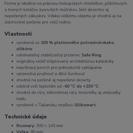
Forma je ideálna na prípravu biskupských chlebíčkov, piškótových
a trených koláčov, kysnutých múčnikov, želé dezertov aj
nepečených zákuskov. Vďaka veľkému objemu je vhodná aj na
slávnostné pečenie pre celú rodinu.
Vlastnosti
vyrobená zo
100 % platinového potravinárskeho
silikónu
odnímateľný stabilizačný prstenec
Safe Ring
originálny reliéf inšpirovaný architektúrou katedrály
nepriľnavý povrch pre jednoduché vyklápanie
výnimočná pružnosť a dlhá životnosť
vhodná na pečené aj nepečené dezerty
odolná voči teplotám od
-60 °C do +230 °C
vhodná do rúry, mikrovlnnej rúry, mrazničky aj umývačky
riadu
vyrobené v Taliansku značkou
Silikomart
Technické údaje
Rozmery:
300 × 145 mm
Výška:
80 mm