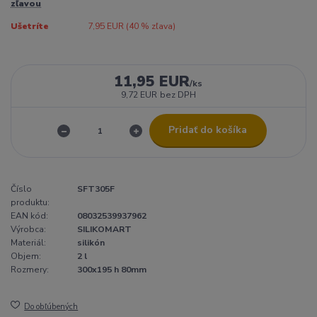
zľavou
Ušetríte
7,95 EUR (
40
% zľava)
11,95 EUR
/
ks
9,72 EUR
bez DPH
Pridať do košíka
Číslo
SFT305F
produktu:
EAN kód:
08032539937962
Výrobca:
SILIKOMART
Materiál:
silikón
Objem:
2 l
Rozmery:
300x195 h 80mm
Do obľúbených