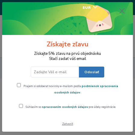
+421917682234
EUR
/Po-Pi 9-17 hod/
0
0,00 EUR
Získajte zľavu
Menu
Získajte 5% zľavu na prvú objednávku
Stačí zadať váš email
Výpredaj
Forma na biskupský chlebíček KATEDRÁLA |
SILIKOMART z platinového silikónu
Odoslať
Prajem si odoberať novinky e-mailom podľa
podmienok spracovania
Forma na biskupský chlebíček
osobných údajov
.
KATEDRÁLA | SILIKOMART z
Súhlasím so
spracovaním osobných údajov
pre účely registrácie.
platinového silikónu
Akcia
Zatvoriť