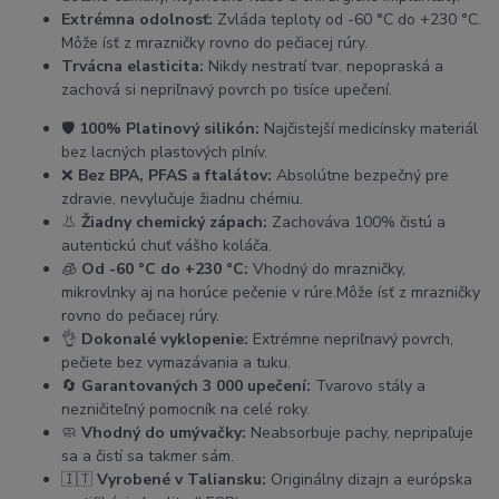
Extrémna odolnosť:
Zvláda teploty od -60 °C do +230 °C.
Môže ísť z mrazničky rovno do pečiacej rúry.
Trvácna elasticita:
Nikdy nestratí tvar, nepopraská a
zachová si nepriľnavý povrch po tisíce upečení.
🛡️
100% Platinový silikón:
Najčistejší medicínsky materiál
bez lacných plastových plnív.
❌
Bez BPA, PFAS a ftalátov:
Absolútne bezpečný pre
zdravie, nevylučuje žiadnu chémiu.
👃
Žiadny chemický zápach:
Zachováva 100% čistú a
autentickú chuť vášho koláča.
🧊
Od -60 °C do +230 °C:
Vhodný do mrazničky,
mikrovlnky aj na horúce pečenie v rúre.Môže ísť z mrazničky
rovno do pečiacej rúry.
👌
Dokonalé vyklopenie:
Extrémne nepriľnavý povrch,
pečiete bez vymazávania a tuku.
🔄
Garantovaných 3 000 upečení:
Tvarovo stály a
nezničiteľný pomocník na celé roky.
🧼
Vhodný do umývačky:
Neabsorbuje pachy, nepripaľuje
sa a čistí sa takmer sám.
🇮🇹
Vyrobené v Taliansku:
Originálny dizajn a európska