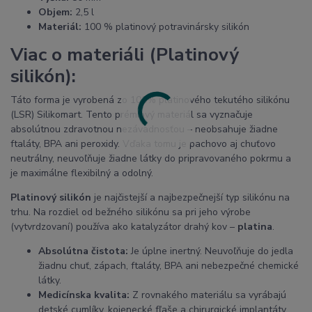
Objem:
2,5 l
Materiál:
100 % platinový potravinársky silikón
Viac o materiáli (Platinový
silikón):
Táto forma je vyrobená zo 100% platinového tekutého silikónu
(LSR) Silikomart. Tento prémiový materiál sa vyznačuje
absolútnou zdravotnou nezávadnosťou – neobsahuje žiadne
ftaláty, BPA ani peroxidy. Vďaka tomu je pachovo aj chuťovo
neutrálny, neuvoľňuje žiadne látky do pripravovaného pokrmu a
je maximálne flexibilný a odolný.
Platinový silikón
je najčistejší a najbezpečnejší typ silikónu na
trhu. Na rozdiel od bežného silikónu sa pri jeho výrobe
(vytvrdzovaní) používa ako katalyzátor drahý kov –
platina
.
Absolútna čistota:
Je úplne inertný. Neuvoľňuje do jedla
žiadnu chuť, zápach, ftaláty, BPA ani nebezpečné chemické
látky.
Medicínska kvalita:
Z rovnakého materiálu sa vyrábajú
detské cumlíky, kojenecké fľaše a chirurgické implantáty.