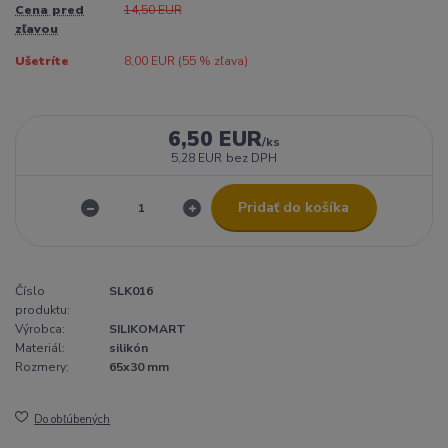
Cena pred
14,50 EUR
zľavou
Ušetríte
8,00 EUR (
55
% zľava)
6,50 EUR
/
ks
5,28 EUR
bez DPH
Pridať do košíka
Číslo
SLK016
produktu:
Výrobca:
SILIKOMART
Materiál:
silikón
Rozmery:
65x30 mm
Do obľúbených