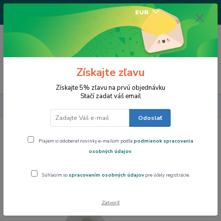
+421917682234
EUR
/Po-Pi 9-17 hod/
0
0,00 EUR
Získajte zľavu
Menu
Získajte 5% zľavu na prvú objednávku
Stačí zadať váš email
Výpredaj
Silikomart forma na marcipán Klaun 16
Odoslať
Silikomart forma na marcipán Klaun
Prajem si odoberať novinky e-mailom podľa
podmienok spracovania
16
osobných údajov
.
Súhlasím so
spracovaním osobných údajov
pre účely registrácie.
Akcia
Zatvoriť