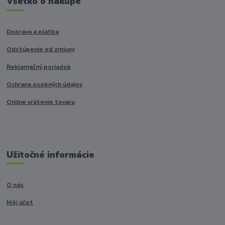
Všetko o nákupe
Doprava a platba
Odstúpenie od zmluvy
Reklamačný poriadok
Ochrana osobných údajov
Online vrátenie tovaru
Užitočné informácie
O nás
Môj účet