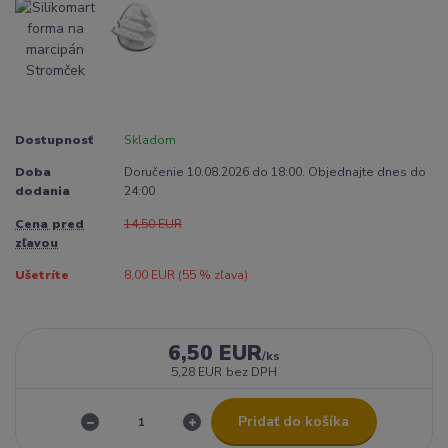
Dostupnosť
Skladom
Doba
Doručenie 10.08.2026 do 18:00. Objednajte dnes do
dodania
24:00
Cena pred
14,50 EUR
zľavou
Ušetríte
8,00 EUR (
55
% zľava)
6,50 EUR
/
ks
5,28 EUR
bez DPH
Pridať do košíka