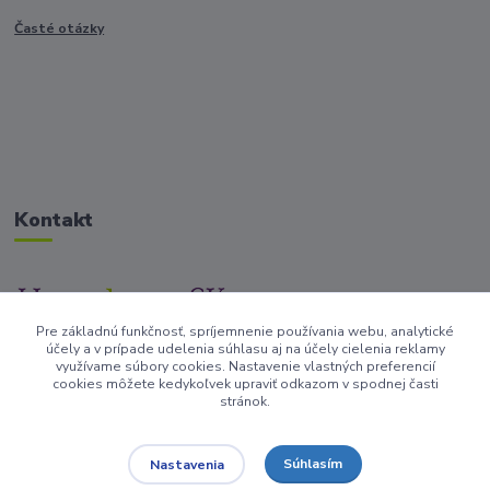
Časté otázky
Kontakt
Pre základnú funkčnosť, spríjemnenie používania webu, analytické
+421917682234
účely a v prípade udelenia súhlasu aj na účely cielenia reklamy
/Po-Pi 9-17 hod/
využívame súbory cookies. Nastavenie vlastných preferencií
cookies môžete kedykoľvek upraviť odkazom v spodnej časti
stránok.
info@homedesign-sk.sk
Súhlasím
Nastavenia