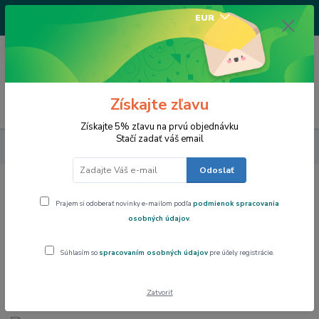
+421917682234
EUR
/Po-Pi 9-17 hod/
0
0,00 EUR
Získajte zľavu
Menu
Získajte 5% zľavu na prvú objednávku
Stačí zadať váš email
Výpredaj
Silikomart forma na marcipán Stromček
Odoslať
Silikomart forma na marcipán
Prajem si odoberať novinky e-mailom podľa
podmienok spracovania
Stromček
osobných údajov
.
Akcia
Súhlasím so
spracovaním osobných údajov
pre účely registrácie.
Zatvoriť