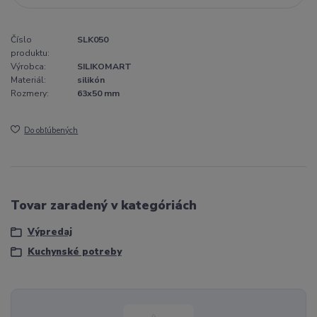
Číslo
SLK050
produktu:
Výrobca:
SILIKOMART
Materiál:
silikón
Rozmery:
63x50 mm
Do obľúbených
Tovar zaradený v kategóriách
Výpredaj
Kuchynské potreby