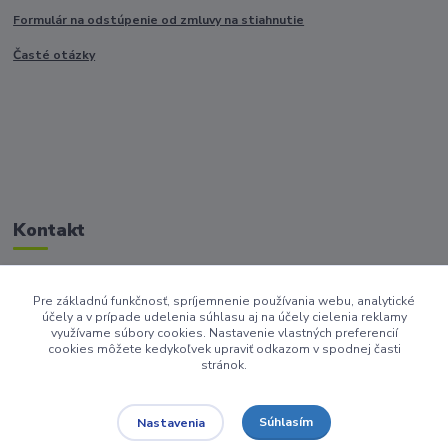
Formulár na odstúpenie od zmluvy na stiahnutie
Časté otázky
Kontakt
Pre základnú funkčnosť, spríjemnenie používania webu, analytické
+421917682234
účely a v prípade udelenia súhlasu aj na účely cielenia reklamy
/Po-Pi 9-17 hod/
využívame súbory cookies. Nastavenie vlastných preferencií
cookies môžete kedykoľvek upraviť odkazom v spodnej časti
stránok.
info@homedesign-sk.sk
Súhlasím
Nastavenia