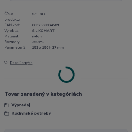
Číslo
SFT811
produktu:
EAN kód:
8032539934589
Výrobca:
SILIKOMART
Materiál:
nylon
Rozmery:
250 ml
Parameter 3:
152 x 156 h 27 mm
Do obľúbených
Tovar zaradený v kategóriách
Výpredaj
Kuchynské potreby