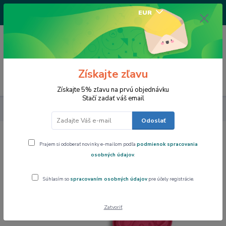
+421917682234
EUR
/Po-Pi 9-17 hod/
0
0,00 EUR
Získajte zľavu
Menu
Získajte 5% zľavu na prvú objednávku
Stačí zadať váš email
Výpredaj
Silikomart forma na pečenie KRAVIČKA
Odoslať
Silikomart forma na pečenie
Prajem si odoberať novinky e-mailom podľa
podmienok spracovania
KRAVIČKA
osobných údajov
.
Súhlasím so
spracovaním osobných údajov
pre účely registrácie.
Akcia
Zatvoriť