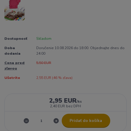
Dostupnosť
Skladom
Doba
Doručenie 10.08.2026 do 18:00. Objednajte dnes do
dodania
24:00
Cena pred
5,50 EUR
zľavou
Ušetríte
2,55 EUR (
46
% zľava)
2,95 EUR
/
ks
2,40 EUR
bez DPH
Pridať do košíka