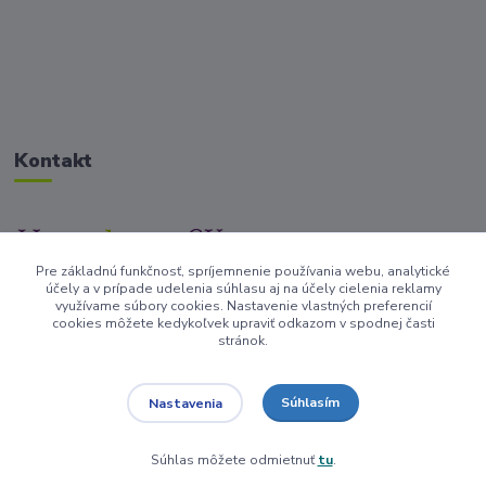
Kontakt
Pre základnú funkčnosť, spríjemnenie používania webu, analytické
+421917682234
účely a v prípade udelenia súhlasu aj na účely cielenia reklamy
/Po-Pi 9-17 hod/
využívame súbory cookies. Nastavenie vlastných preferencií
cookies môžete kedykoľvek upraviť odkazom v spodnej časti
stránok.
info@homedesign-sk.sk
Súhlasím
Nastavenia
Súhlas môžete odmietnuť
tu
.
Vytvorené na
Eshop-rychlo.sk