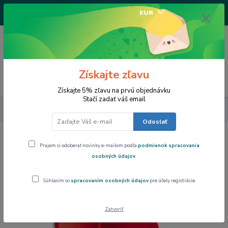
+421917682234
EUR
/Po-Pi 9-17 hod/
0
0,00 EUR
Získajte zľavu
Menu
Získajte 5% zľavu na prvú objednávku
Stačí zadať váš email
Výpredaj
Silikomart forma na pečenie Muffin
Odoslať
Silikomart forma na pečenie Muffin
Prajem si odoberať novinky e-mailom podľa
podmienok spracovania
osobných údajov
.
Akcia
Súhlasím so
spracovaním osobných údajov
pre účely registrácie.
Zatvoriť