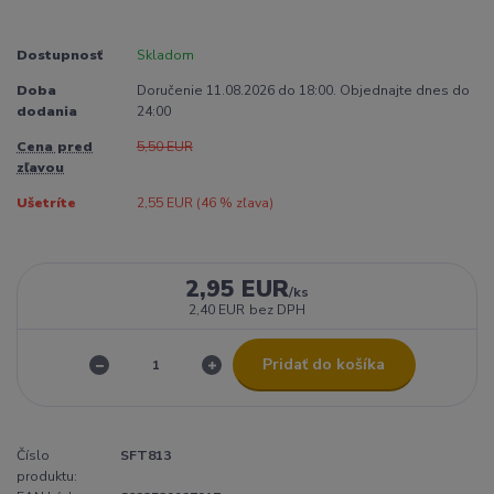
Dostupnosť
Skladom
Doba
Doručenie 11.08.2026 do 18:00. Objednajte dnes do
dodania
24:00
Cena pred
5,50 EUR
zľavou
Ušetríte
2,55 EUR (
46
% zľava)
2,95 EUR
/
ks
2,40 EUR
bez DPH
Pridať do košíka
Číslo
SFT813
produktu: