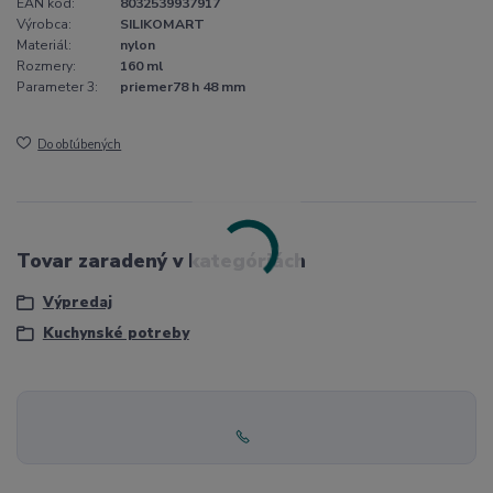
EAN kód:
8032539937917
Výrobca:
SILIKOMART
Materiál:
nylon
Rozmery:
160 ml
Parameter 3:
priemer78 h 48 mm
Do obľúbených
Tovar zaradený v kategóriách
Výpredaj
Kuchynské potreby