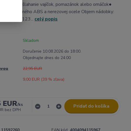
 komfortné šlahanie vajíčok, pomazánok alebo omáčok●
ysokokvalitného ABS a nerezovej ocele Objem nádobky:
ry: 123 x 123...
celý popis
Skladom
Doručenie 10.08.2026 do 18:00.
Objednajte dnes do 24:00
avou
22,95 EUR
9,00 EUR (
39
% zľava)
5 EUR
/
ks
Pridať do košíka
UR
bez DPH
11592260
EAN kód:
4004094115967