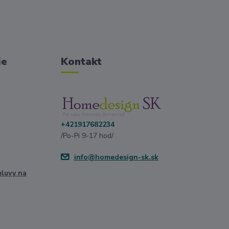
ie
Kontakt
+421917682234
/Po-Pi 9-17 hod/
info@homedesign-sk.sk
mluvy na