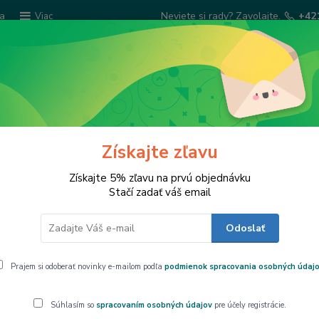
ba
Neviete si rady? Zavolajte.
+42
Viac
Hľadať
Šatky Paola Rivelli
Šperkovnice
Kuchyns
Získajte zľavu
zeleninu a ovocie,1159
Získajte 5% zľavu na prvú objednávku
Stačí zadať váš email
Odoslať
inu a ovocie,1159
Prajem si odoberať novinky e-mailom podľa
podmienok spracovania osobných údaj
● Perfektný kr
Súhlasím so
spracovaním osobných údajov
pre účely registrácie.
rozseká cibuľu