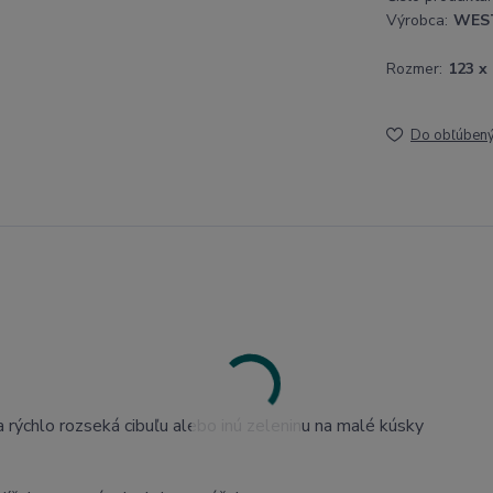
Výrobca:
WES
Rozmer:
123 x
Do obľúben
 a rýchlo rozseká cibuľu alebo inú zeleninu na malé kúsky