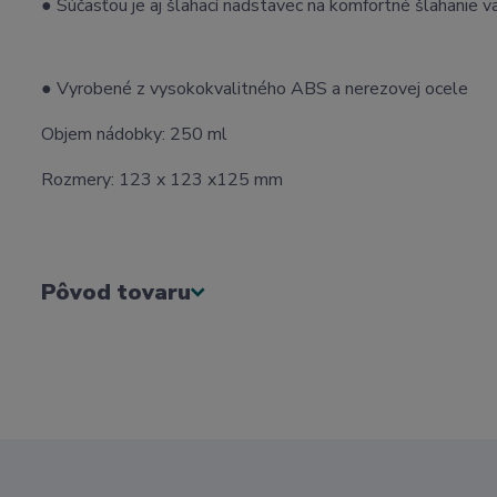
● Súčasťou je aj šlahací nadstavec na komfortné šlahanie 
● Vyrobené z vysokokvalitného ABS a nerezovej ocele
Objem nádobky: 250 ml
Rozmery: 123 x 123 x125 mm
Pôvod tovaru