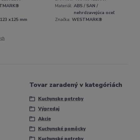
TMARK®
Materiál:
ABS / SAN /
nehrdzavejúca oceľ
 123 x125 mm
Značka:
WESTMARK®
ých
Tovar zaradený v kategóriách
Kuchynske potreby
Výpredaj
Akcie
Kuchynské pomôcky
Kuchynské potreby