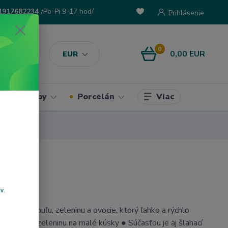
1917682234
/Po-Pi 9-17 hod/
Prihlásenie
0
0,00 EUR
EUR
Viac
ke potreby
Porcelán
ov
.
ájač na cibuľu, zeleninu a ovocie, ktorý ľahko a rýchlo
 alebo inú zeleninu na malé kúsky ● Súčasťou je aj šlahací