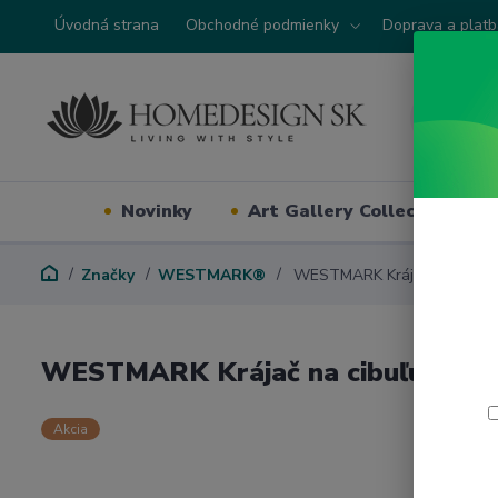
Úvodná strana
Obchodné podmienky
Doprava a plat
Novinky
Art Gallery Collection
Značky
WESTMARK®
WESTMARK Krájač na cibuľu, 
WESTMARK Krájač na cibuľu, zelen
Akcia