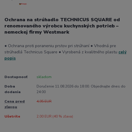
Ochrana na strúhadlo TECHNICUS SQUARE od
renomovaného výrobcu kuchynských potrieb –
nemeckej firmy Westmark
● Ochrana proti poraneniu prstov pri strúhaní ● Vhodná pre
strúhadlá Technicus Square ● Vyrobená z kvalitného plastu
celý
popis
Dostupnosť
skladom
Doba
Doručenie 11.08.2026 do 18:00. Objednajte dnes do
dodania
24:00
Cena pred
4,95 EUR
zľavou
Ušetríte
2,00 EUR (
40
% zľava)