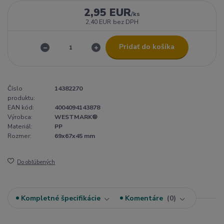
2,95 EUR
/
ks
2,40 EUR
bez DPH
Pridať do košíka
Číslo
14382270
produktu:
EAN kód:
4004094143878
Výrobca:
WESTMARK®
Materiál:
PP
Rozmer:
69x67x45 mm
Do obľúbených
Kompletné špecifikácie
Komentáre
0