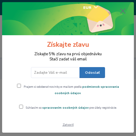
+421917682234
EUR
/Po-Pi 9-17 hod/
0
0,00 EUR
Získajte zľavu
Menu
Získajte 5% zľavu na prvú objednávku
Stačí zadať váš email
Výpredaj
WESTMARK Ochrana na strúhadlo TECHNICUS
SQUARE
Odoslať
Prajem si odoberať novinky e-mailom podľa
podmienok spracovania
WESTMARK Ochrana na strúhadlo
osobných údajov
.
TECHNICUS SQUARE
Súhlasím so
spracovaním osobných údajov
pre účely registrácie.
Akcia
Zatvoriť