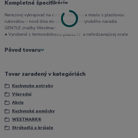
Kompletné špecifikácie
Nerezový vykrajovač na ovocie, zeleninu a maslo s plastovou
rukoväťou – nová línia elegantného kuchynského naradia
GENTLE značky Westmark
● Vyrobené z termoodolného plastu PP a nehrdzavejúcej ocele
Pôvod tovaru
Tovar zaradený v kategóriách
Kuchynske potreby
Výpredaj
Akcie
Kuchynské pomôcky
WESTMARK®
Strúhadlá a krájače