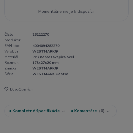
Momentálne nie je k dispozícii
Číslo
28222270
produktu:
EAN kód:
4004094282270
Výrobca:
WESTMARK®
Materiál:
PP / nehrdzavejúca oceľ
Rozmer:
173x27x20 mm
Značka:
WESTMARK®
Séria:
WESTMARK Gentle
Do obľúbených
Kompletné špecifikácie
Komentáre
0