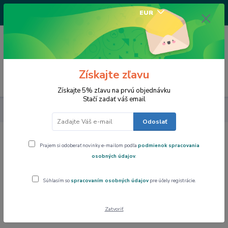
+421917682234
EUR
/Po-Pi 9-17 hod/
0
0,00 EUR
Získajte zľavu
Menu
Získajte 5% zľavu na prvú objednávku
Stačí zadať váš email
Výpredaj
WESTMARK Univerzálny vykrajovač GENTLE
Odoslať
WESTMARK Univerzálny vykrajovač
Prajem si odoberať novinky e-mailom podľa
podmienok spracovania
GENTLE
osobných údajov
.
Súhlasím so
spracovaním osobných údajov
pre účely registrácie.
Akcia
Zatvoriť