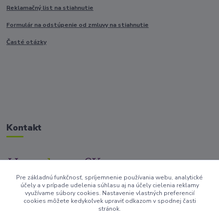
Reklamačný list na stiahnutie
Formulár na odstúpenie od zmluvy na stiahnutie
Časté otázky
Kontakt
Pre základnú funkčnosť, spríjemnenie používania webu, analytické
+421917682234
účely a v prípade udelenia súhlasu aj na účely cielenia reklamy
/Po-Pi 9-17 hod/
využívame súbory cookies. Nastavenie vlastných preferencií
cookies môžete kedykoľvek upraviť odkazom v spodnej časti
stránok.
info@homedesign-sk.sk