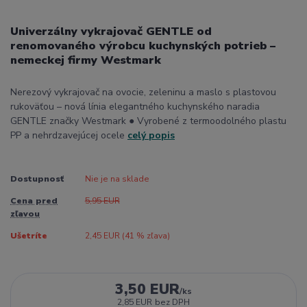
Univerzálny vykrajovač GENTLE od
renomovaného výrobcu kuchynských potrieb –
nemeckej firmy Westmark
Nerezový vykrajovač na ovocie, zeleninu a maslo s plastovou
rukoväťou – nová línia elegantného kuchynského naradia
GENTLE značky Westmark ● Vyrobené z termoodolného plastu
PP a nehrdzavejúcej ocele
celý popis
Dostupnosť
Nie je na sklade
Cena pred
5,95 EUR
zľavou
Ušetríte
2,45 EUR (
41
% zľava)
3,50 EUR
/
ks
2,85 EUR
bez DPH