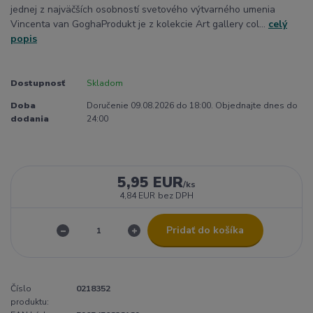
jednej z najväčších osobností svetového výtvarného umenia
Vincenta van GoghaProdukt je z kolekcie Art gallery col...
celý
popis
Dostupnosť
Skladom
Doba
Doručenie 09.08.2026 do 18:00. Objednajte dnes do
dodania
24:00
5,95 EUR
/
ks
4,84 EUR
bez DPH
Pridať do košíka
Číslo
0218352
produktu: