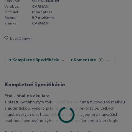
EAN kód:
5905450828189
Výrobca:
CARMANI
Materiál:
fólia / plast
Rozmer:
5.7 x 160mm
Značka:
CARMANI
Do obľúbených
Kompletné špecifikácie
Komentáre
0
Kompletné špecifikácie
Etui - obal na okuliare
z plastu potiahnutým fóliou, zvnútra vystlaná filcovou výstielkou
s autentickou, vysoko prepracovanou s dekoráciou veľkých
majstrovských diel holandského maliara,a jednej z najväčších
osobností svetového výtvarného umenia Vincenta van Gogha