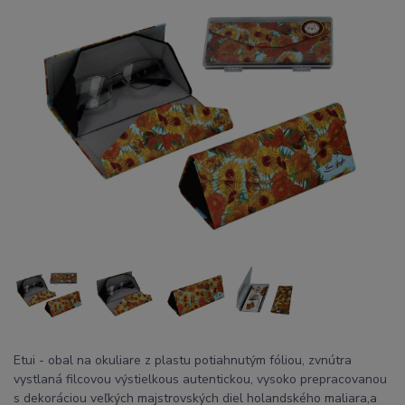
Etui - obal na okuliare z plastu potiahnutým fóliou, zvnútra
vystlaná filcovou výstielkous autentickou, vysoko prepracovanou
s dekoráciou veľkých majstrovských diel holandského maliara,a