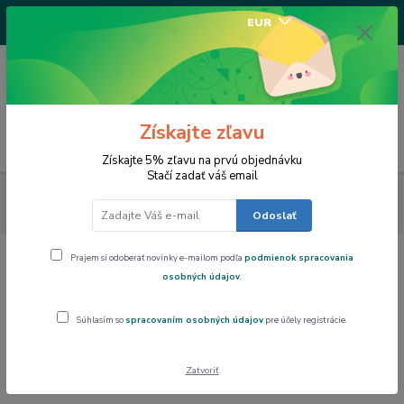
+421917682234
EUR
/Po-Pi 9-17 hod/
0
0,00 EUR
Získajte zľavu
Menu
Získajte 5% zľavu na prvú objednávku
Stačí zadať váš email
Art Gallery Collection
Púzdro na okuliare Vincent van GOGH
Slnečnice CARMANI, 0218352
Odoslať
Prajem si odoberať novinky e-mailom podľa
podmienok spracovania
Púzdro na okuliare Vincent van GOGH
osobných údajov
.
Slnečnice CARMANI, 0218352
Súhlasím so
spracovaním osobných údajov
pre účely registrácie.
Novinka
Zatvoriť