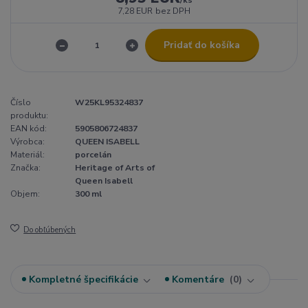
7,28 EUR
bez DPH
Pridať do košíka
Číslo
W25KL95324837
produktu:
EAN kód:
5905806724837
Výrobca:
QUEEN ISABELL
Materiál:
porcelán
Značka:
Heritage of Arts of
Queen Isabell
Objem:
300 ml
Do obľúbených
Kompletné špecifikácie
Komentáre
0