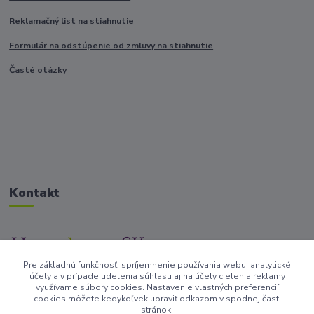
Reklamačný list na stiahnutie
Formulár na odstúpenie od zmluvy na stiahnutie
Časté otázky
Kontakt
Pre základnú funkčnosť, spríjemnenie používania webu, analytické
+421917682234
účely a v prípade udelenia súhlasu aj na účely cielenia reklamy
/Po-Pi 9-17 hod/
využívame súbory cookies. Nastavenie vlastných preferencií
cookies môžete kedykoľvek upraviť odkazom v spodnej časti
stránok.
info@homedesign-sk.sk