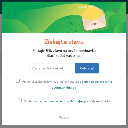
+421917682234
EUR
/Po-Pi 9-17 hod/
0
0,00 EUR
Získajte zľavu
Menu
Získajte 5% zľavu na prvú objednávku
Stačí zadať váš email
Art Gallery Collection
Hrnček 300 ml ,Gustav Klimt The
Medicine,The Heritage of Arts
Odoslať
Prajem si odoberať novinky e-mailom podľa
podmienok spracovania
Hrnček 300 ml ,Gustav Klimt The
osobných údajov
.
Medicine,The Heritage of Arts
Súhlasím so
spracovaním osobných údajov
pre účely registrácie.
Novinka
Zatvoriť