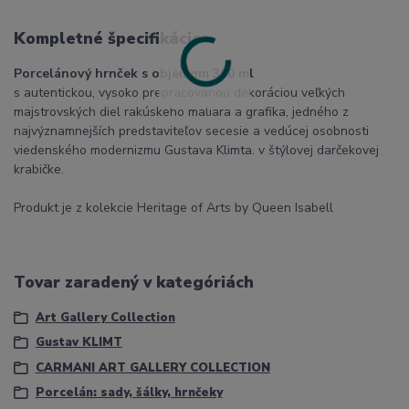
Kompletné špecifikácie
Porcelánový hrnček s objemom 300 ml
s autentickou, vysoko prepracovanou dekoráciou veľkých
majstrovských diel rakúskeho maliara a grafika, jedného z
najvýznamnejších predstaviteľov secesie a vedúcej osobnosti
viedenského modernizmu Gustava Klimta. v štýlovej darčekovej
krabičke.
Produkt je z kolekcie Heritage of Arts by Queen Isabell
Tovar zaradený v kategóriách
Art Gallery Collection
Gustav KLIMT
CARMANI ART GALLERY COLLECTION
Porcelán: sady, šálky, hrnčeky