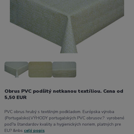
Obrus PVC podšitý netkanou textíliou. Cena od
5,50 EUR
PVC obrus hrubý s textilným podkladom. Európska výroba
(Portugalsko).VÝHODY portugalských PVC obrusov:? vyrobené
pod?a štandardov kvality a hygienických noriem, platných pre
EU? &nbs
celý popis