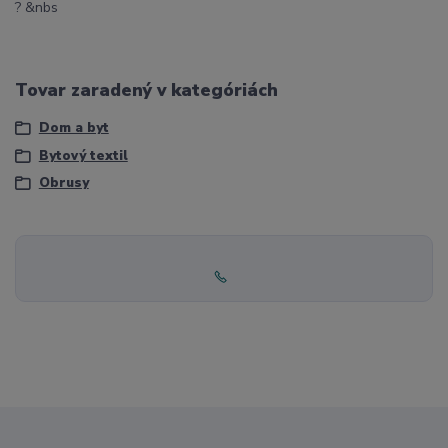
? &nbs
Tovar zaradený v kategóriách
Dom a byt
Bytový textil
Obrusy