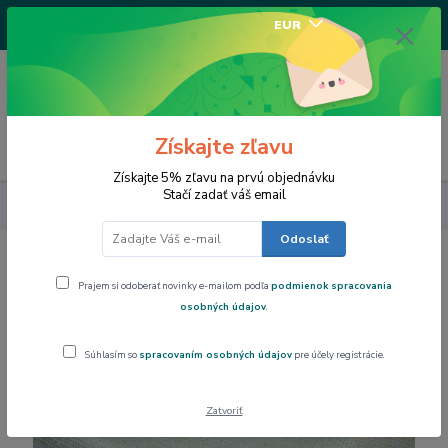
+421917682234
EUR
/Po-Pi 9-17 hod/
0
0,00 EUR
Získajte zľavu
Menu
Získajte 5% zľavu na prvú objednávku
Stačí zadať váš email
Dom a byt
Obrus PVC, podšitý rôzne rozmery PTEX25Q-02
Odoslať
Obrus PVC, podšitý rôzne rozmery
Prajem si odoberať novinky e-mailom podľa
podmienok spracovania
PTEX25Q-02
osobných údajov
.
Súhlasím so
spracovaním osobných údajov
pre účely registrácie.
Zatvoriť