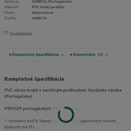
Výrobca:
ADRETA /Portugalsko/
Materiál:
PVC hrubý podšitý
Farba:
bielozelená
Značka:
ADRETA
Do obľúbených
Kompletné špecifikácie
Komentáre
0
Kompletné špecifikácie
PVC obrus hrubý s textilným podkladom. Európska výroba
(Portugalsko)
.
VÝHODY portugalských PVC obrusov:
? vyrobené pod?a štandardov kvality a hygienických noriem,
platných pre EU