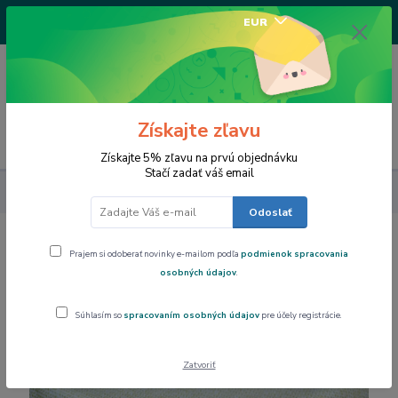
+421917682234
EUR
/Po-Pi 9-17 hod/
0
0,00 EUR
Získajte zľavu
Menu
Získajte 5% zľavu na prvú objednávku
Stačí zadať váš email
Dom a byt
Obrus PVC, podšitý rôzne rozmery PTEX25Q-02
Odoslať
Obrus PVC, podšitý rôzne rozmery
Prajem si odoberať novinky e-mailom podľa
podmienok spracovania
PTEX25Q-02
osobných údajov
.
Súhlasím so
spracovaním osobných údajov
pre účely registrácie.
Zatvoriť