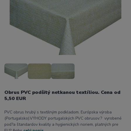
Obrus PVC podšitý netkanou textíliou. Cena od
5,50 EUR
PVC obrus hrubý s textilným podkladom. Európska výroba
(Portugalsko).VÝHODY portugalských PVC obrusov:? vyrobené
pod?a štandardov kvality a hygienických noriem, platných pre
EU? &nbs
celý popis