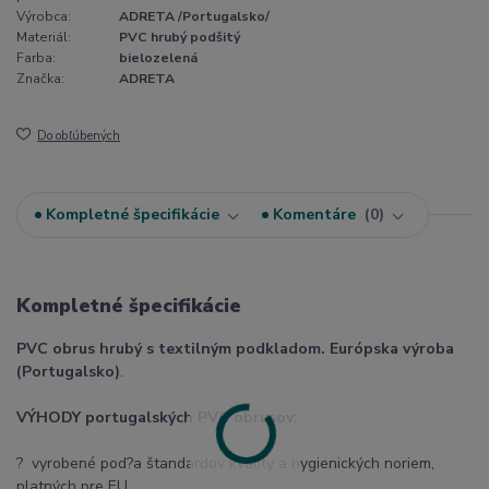
Výrobca:
ADRETA /Portugalsko/
Materiál:
PVC hrubý podšitý
Farba:
bielozelená
Značka:
ADRETA
Do obľúbených
Kompletné špecifikácie
Komentáre
0
Kompletné špecifikácie
PVC obrus hrubý s textilným podkladom. Európska výroba
(Portugalsko)
.
VÝHODY portugalských PVC obrusov:
? vyrobené pod?a štandardov kvality a hygienických noriem,
platných pre EU