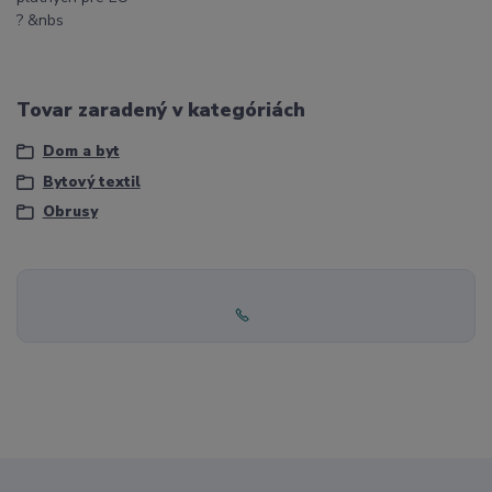
? &nbs
Tovar zaradený v kategóriách
Dom a byt
Bytový textil
Obrusy