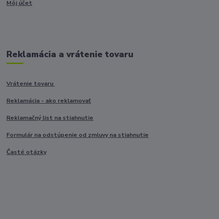
Môj účet
Reklamácia a vrátenie tovaru
Vrátenie tovaru
Reklamácia - ako reklamovať
Reklamačný list na stiahnutie
Formulár na odstúpenie od zmluvy na stiahnutie
Časté otázky