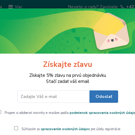
ba
Neviete si rady? Zavolajte.
+42
Viac
Hľadať
Šatky Paola Rivelli
Šperkovnice
Kuchyns
Získajte zľavu
 funkcie Strážny pes
Získajte 5% zľavu na prvú objednávku
Stačí zadať váš email
Odoslať
las so spracovaním osobných úda
kcie Strážny pes
Prajem si odoberať novinky e-mailom podľa
podmienok spracovania osobných údaj
deľujete týmto súhlasSpoločnosť Homedesign SK,s.ro, so síd
Súhlasím so
spracovaním osobných údajov
pre účely registrácie.
apísaná na Okresným súdom BA ,oddiel: s.r.o.Vložka číslo 74716/