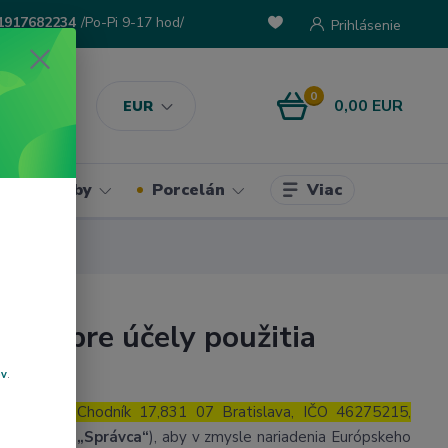
1917682234
/Po-Pi 9-17 hod/
Prihlásenie
0
0,00 EUR
EUR
Viac
ke potreby
Porcelán
jov pre účely použitia
ov
.
lom Čierny Chodník 17,831 07 Bratislava, IČO 46275215,
B
(ďalej len
„Správca“
), aby v zmysle nariadenia Európskeho