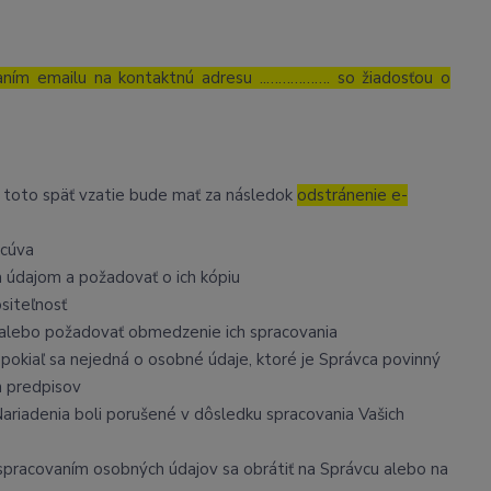
aním emailu na kontaktnú adresu ..……………. so žiadosťou o
, toto späť vzatie bude mať za následok
odstránenie e-
acúva
 údajom a požadovať o ich kópiu
siteľnosť
ť alebo požadovať obmedzenie ich spracovania
pokiaľ sa nejedná o osobné údaje, ktoré je Správca povinný
h predpisov
Nariadenia boli porušené v dôsledku spracovania Vašich
o spracovaním osobných údajov sa obrátiť na Správcu alebo na