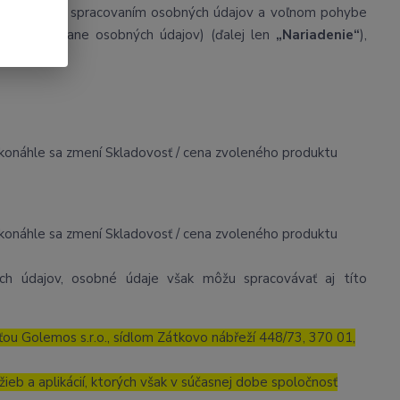
súvislosti so spracovaním osobných údajov a voľnom pohybe
enie o ochrane osobných údajov) (ďalej len
„Nariadenie“
),
, akonáhle sa zmení Skladovosť / cena zvoleného produktu
, akonáhle sa zmení Skladovosť / cena zvoleného produktu
h údajov, osobné údaje však môžu spracovávať aj títo
ou Golemos s.r.o., sídlom Zátkovo nábřeží 448/73, 370 01,
ieb a aplikácií, ktorých však v súčasnej dobe spoločnosť