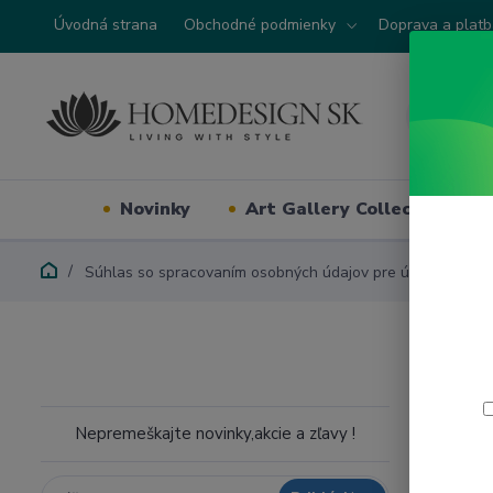
Úvodná strana
Obchodné podmienky
Doprava a plat
Novinky
Art Gallery Collection
Súhlas so spracovaním osobných údajov pre účely použitia
Súh
fun
Nepremeškajte novinky,akcie a zľavy !
U
z