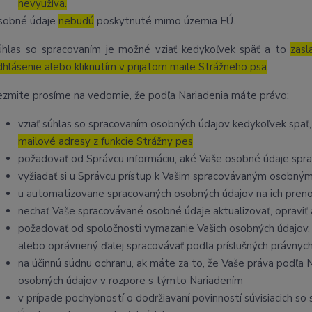
nevyužíva.
sobné údaje
nebudú
poskytnuté mimo územia EÚ.
úhlas so spracovaním je možné vziať kedykoľvek späť a to
zasl
dhlásenie alebo kliknutím v prijatom maile Strážneho psa
.
ezmite prosíme na vedomie, že podľa Nariadenia máte právo:
vziať súhlas so spracovaním osobných údajov kedykoľvek späť
mailové adresy z funkcie Strážny pes
požadovať od Správcu informáciu, aké Vaše osobné údaje spr
vyžiadať si u Správcu prístup k Vašim spracovávaným osobným
u automatizovane spracovaných osobných údajov na ich preno
nechať Vaše spracovávané osobné údaje aktualizovať, opravi
požadovať od spoločnosti vymazanie Vašich osobných údajov, 
alebo oprávnený ďalej spracovávať podľa príslušných právnyc
na účinnú súdnu ochranu, ak máte za to, že Vaše práva podľa 
osobných údajov v rozpore s týmto Nariadením
v prípade pochybností o dodržiavaní povinností súvisiacich s