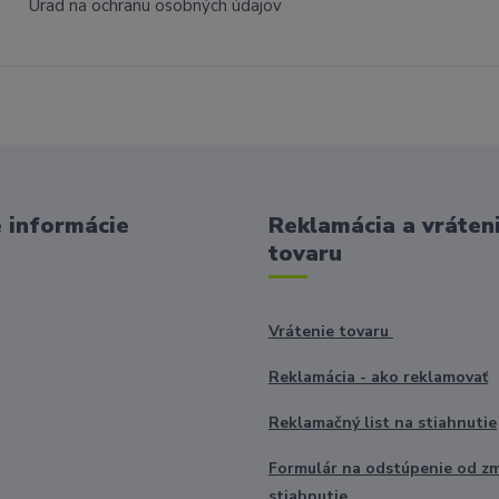
Úrad na ochranu osobných údajov
 informácie
Reklamácia a vráten
tovaru
Vrátenie tovaru
Reklamácia - ako reklamovať
Reklamačný list na stiahnutie
Formulár na odstúpenie od z
stiahnutie