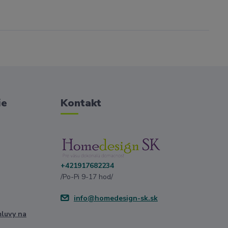
ie
Kontakt
+421917682234
/Po-Pi 9-17 hod/
info@homedesign-sk.sk
mluvy na