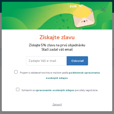
+421917682234
EUR
/Po-Pi 9-17 hod/
0
0,00 EUR
Získajte zľavu
Menu
Získajte 5% zľavu na prvú objednávku
Stačí zadať váš email
Art Gallery Collection
PAOLA RIVELLI Šatka, 90x90 cm Alfons
Mucha F. Champenois Imprimeur-Éditeu
Odoslať
Prajem si odoberať novinky e-mailom podľa
podmienok spracovania
PAOLA RIVELLI Šatka, 90x90 cm
osobných údajov
.
Alfons Mucha F. Champenois
Súhlasím so
spracovaním osobných údajov
pre účely registrácie.
Imprimeur-Éditeu
Novinka
Zatvoriť