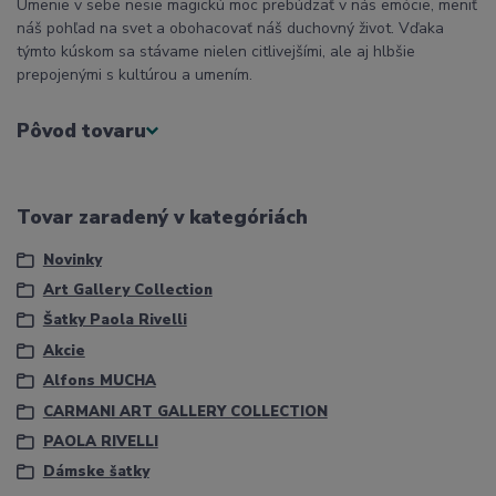
Umenie v sebe nesie magickú moc prebúdzať v nás emócie, meniť
náš pohľad na svet a obohacovať náš duchovný život. Vďaka
týmto kúskom sa stávame nielen citlivejšími, ale aj hlbšie
prepojenými s kultúrou a umením.
Pôvod tovaru
Tovar zaradený v kategóriách
Novinky
Art Gallery Collection
Šatky Paola Rivelli
Akcie
Alfons MUCHA
CARMANI ART GALLERY COLLECTION
PAOLA RIVELLI
Dámske šatky