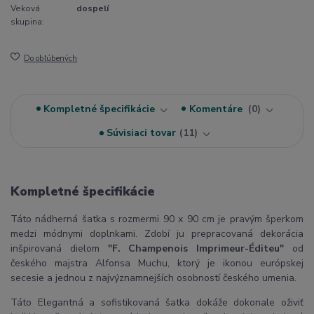
Veková
dospelí
skupina:
Do obľúbených
Kompletné špecifikácie
Komentáre
0
Súvisiaci tovar
11
Kompletné špecifikácie
Táto nádherná šatka s rozmermi 90 x 90 cm je pravým šperkom
medzi módnymi doplnkami. Zdobí ju prepracovaná dekorácia
inšpirovaná dielom
"F. Champenois Imprimeur-Éditeu"
od
českého majstra Alfonsa Muchu, ktorý je ikonou európskej
secesie a jednou z najvýznamnejších osobností českého umenia.
Táto Elegantná a sofistikovaná šatka dokáže dokonale oživiť