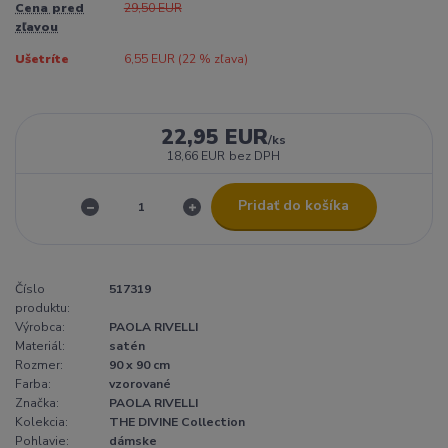
Cena pred
29,50 EUR
zľavou
Ušetríte
6,55 EUR (
22
% zľava)
22,95 EUR
/
ks
18,66 EUR
bez DPH
Pridať do košíka
Číslo
517319
produktu:
Výrobca:
PAOLA RIVELLI
Materiál:
satén
Rozmer:
90 x 90 cm
Farba:
vzorované
Značka:
PAOLA RIVELLI
Kolekcia:
THE DIVINE Collection
Pohlavie:
dámske