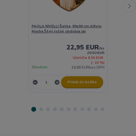
PAOLA RIVELLI Šatka, 90x90 cm Alfons
PAOLA RIVELLI
Mucha Štyri ročné obdobia Jar
Mucha Štyri r
22,95 EUR
/
ks
29,50 EUR
Ušetríte 6,55 EUR
(- 22 %)
Skladom
Skladom
18,66 EUR
bez DPH
Pridať do košíka