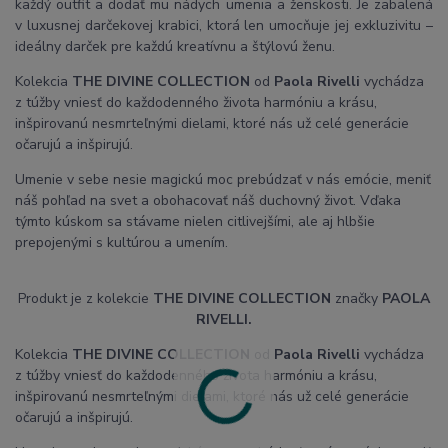
každý outfit a dodať mu nádych umenia a ženskosti. Je zabalená
v luxusnej darčekovej krabici, ktorá len umocňuje jej exkluzivitu –
ideálny darček pre každú kreatívnu a štýlovú ženu.
Kolekcia
THE DIVINE COLLECTION
od
Paola Rivelli
vychádza
z túžby vniesť do každodenného života harmóniu a krásu,
inšpirovanú nesmrteľnými dielami, ktoré nás už celé generácie
očarujú a inšpirujú.
Umenie v sebe nesie magickú moc prebúdzať v nás emócie, meniť
náš pohľad na svet a obohacovať náš duchovný život. Vďaka
týmto kúskom sa stávame nielen citlivejšími, ale aj hlbšie
prepojenými s kultúrou a umením.
Produkt je z kolekcie
THE DIVINE COLLECTION
značky
PAOLA
RIVELLI.
Kolekcia
THE DIVINE COLLECTION
od
Paola Rivelli
vychádza
z túžby vniesť do každodenného života harmóniu a krásu,
inšpirovanú nesmrteľnými dielami, ktoré nás už celé generácie
očarujú a inšpirujú.