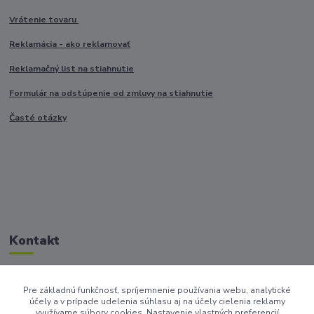
Vrátenie tovaru
Reklamácia - ako reklamovať
Reklamačný list na stiahnutie
Formulár na odstúpenie od zmluvy na stiahnutie
Časté otázky
Kontakt
Pre základnú funkčnosť, spríjemnenie používania webu, analytické
+421917682234
účely a v prípade udelenia súhlasu aj na účely cielenia reklamy
/Po-Pi 9-17 hod/
využívame súbory cookies. Nastavenie vlastných preferencií