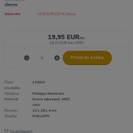
zľavou
Ušetríte
10,00 EUR (
33
% zľava)
19,95 EUR
/
ks
16,22 EUR
bez DPH
Pridať do košíka
Číslo
170033
produktu:
Výrobca:
Phillippi Nemecko
Materiál:
Drevo lakované, MDF,
sklo
Rozmer:
23 x 18 x 4 cm
Značka:
PHILLIPPI
Do obľúbených