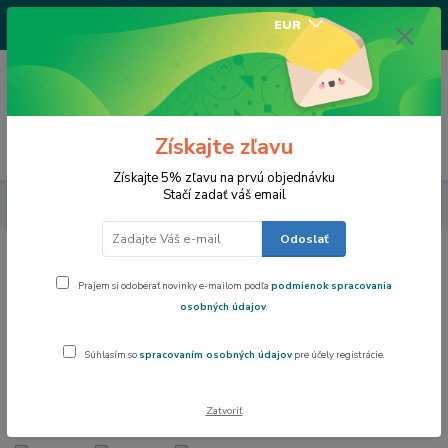
+421917682234
EUR
/Po-Pi 9-17 hod/
0
0,00 EUR
Získajte zľavu
Menu
Získajte 5% zľavu na prvú objednávku
Stačí zadať váš email
Značky
Philippi Fotorámček/pokladnička Bulli, 170033
Odoslať
Philippi Fotorámček/pokladnička Bulli,
Prajem si odoberať novinky e-mailom podľa
podmienok spracovania
170033
osobných údajov
.
Akcia
Súhlasím so
spracovaním osobných údajov
pre účely registrácie.
Zatvoriť