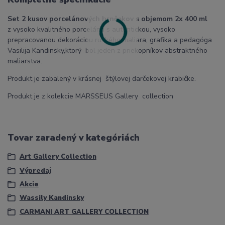
Set 2 kusov porcelánových hrnčekov s objemom 2x 400 ml
z vysoko kvalitného porcelánu s autentickou, vysoko
prepracovanou dekoráciou ruského maliara, grafika a pedagóga
Vasilija Kandinsky,ktorý bol jeden z priekopníkov abstraktného
maliarstva.
Produkt je zabalený v krásnej štýlovej darčekovej krabičke.
Produkt je z kolekcie MARSSEUS Gallery collection
Tovar zaradený v kategóriách
Art Gallery Collection
Výpredaj
Akcie
Wassily Kandinsky
CARMANI ART GALLERY COLLECTION