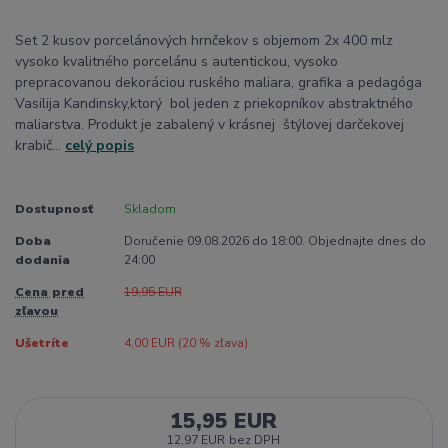
Set 2 kusov porcelánových hrnčekov s objemom 2x 400 mlz
vysoko kvalitného porcelánu s autentickou, vysoko
prepracovanou dekoráciou ruského maliara, grafika a pedagóga
Vasilija Kandinsky,ktorý bol jeden z priekopníkov abstraktného
maliarstva. Produkt je zabalený v krásnej štýlovej darčekovej
krabič...
celý popis
Dostupnosť
Skladom
Doba
Doručenie 09.08.2026 do 18:00. Objednajte dnes do
dodania
24:00
Cena pred
19,95 EUR
zľavou
Ušetríte
4,00 EUR (
20
% zľava)
15,95 EUR
12,97 EUR
bez DPH