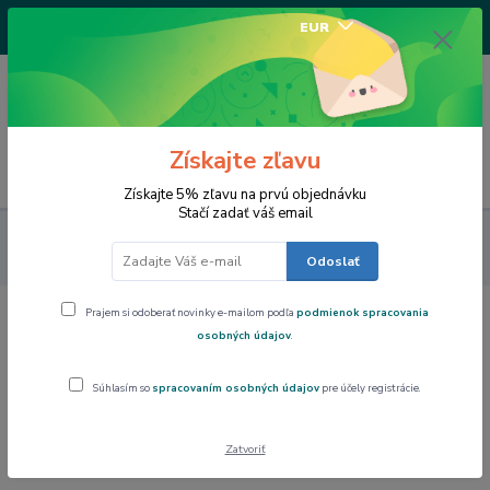
+421917682234
EUR
/Po-Pi 9-17 hod/
0
0,00 EUR
Získajte zľavu
Menu
Získajte 5% zľavu na prvú objednávku
Stačí zadať váš email
Art Gallery Collection
Porcelánový hrnček 400 ml - set 2 ks,
Wassily Kandinsky,PMJ002834
Odoslať
Prajem si odoberať novinky e-mailom podľa
podmienok spracovania
Porcelánový hrnček 400 ml - set 2 ks,
osobných údajov
.
Wassily Kandinsky,PMJ002834
Súhlasím so
spracovaním osobných údajov
pre účely registrácie.
Akcia
Zatvoriť