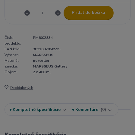
Pridať do košíka
Číslo
PMJ002834
produktu:
EAN kód:
3831087850595
Výrobca:
MARSSEUS
Materiál:
porcelán
Značka:
MARSSEUS Gallery
Objem:
2 x 400 ml
Do obľúbených
Kompletné špecifikácie
Komentáre
0
Kompletné špecifikácie