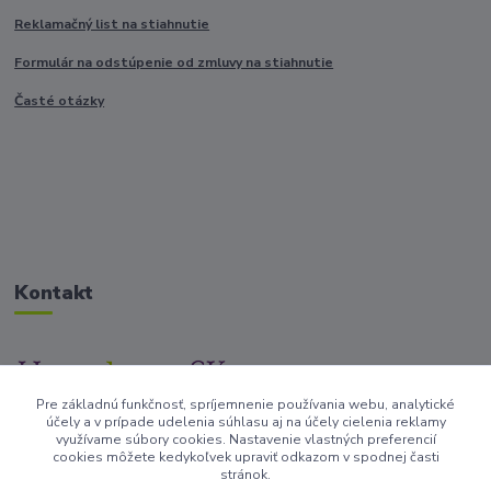
Reklamačný list na stiahnutie
Formulár na odstúpenie od zmluvy na stiahnutie
Časté otázky
Kontakt
Pre základnú funkčnosť, spríjemnenie používania webu, analytické
+421917682234
účely a v prípade udelenia súhlasu aj na účely cielenia reklamy
/Po-Pi 9-17 hod/
využívame súbory cookies. Nastavenie vlastných preferencií
cookies môžete kedykoľvek upraviť odkazom v spodnej časti
stránok.
info@homedesign-sk.sk