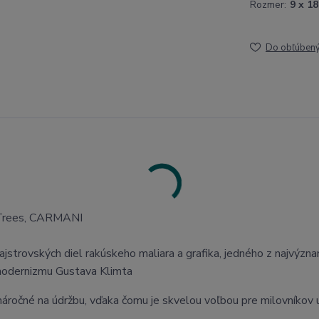
Rozmer:
9 x 1
Do obľúben
e Trees, CARMANI
jstrovských diel rakúskeho maliara a grafika, jedného z najvýzna
 modernizmu Gustava Klimta
enáročné na údržbu, vďaka čomu je skvelou voľbou pre milovníkov