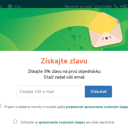
ba
Neviete si rady? Zavolajte.
+42
Viac
Hľadať
Šatky Paola Rivelli
Šperkovnice
Kuchyns
Získajte zľavu
/organizér Gustav KlimtThe Trees, CARMANI,0210326
Získajte 5% zľavu na prvú objednávku
Stačí zadať váš email
Odoslať
ganizér Gustav KlimtThe Trees, CARM
Prajem si odoberať novinky e-mailom podľa
podmienok spracovania osobných údaj
Puzdro na oku
Súhlasím so
spracovaním osobných údajov
pre účely registrácie.
CARMANIs aut