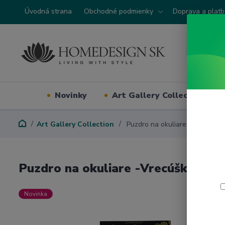
Úvodná strana
Obchodné podmienky
Doprava a plat
Novinky
Art Gallery Collection
Art Gallery Collection
Puzdro na okuliare -Vrecúško
Puzdro na okuliare -Vrecúško/or
Novinka