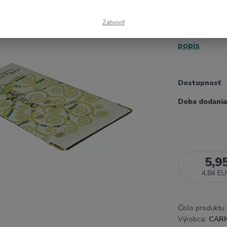
majstrovských
najvýznamnejš
Zatvoriť
viedenského 
popis
Dostupnosť
Doba dodania
5,9
4,84 E
Číslo produktu:
Výrobca:
CAR