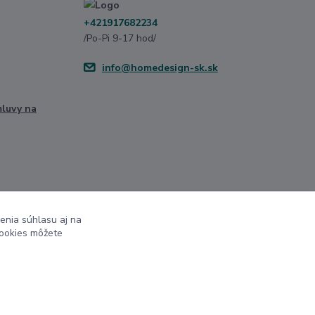
+421917682234
/Po-Pi 9-17 hod/
info@homedesign-sk.sk
mluvy na
enia súhlasu aj na
cookies môžete