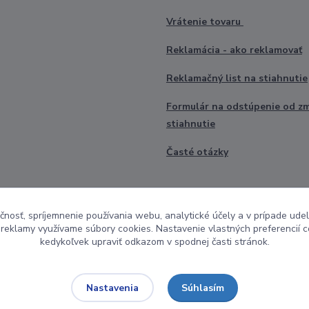
Vrátenie tovaru
Reklamácia - ako reklamovať
Reklamačný list na stiahnutie
Formulár na odstúpenie od z
stiahnutie
Časté otázky
čnosť, spríjemnenie používania webu, analytické účely a v prípade udel
a reklamy využívame súbory cookies. Nastavenie vlastných preferencií 
kedykoľvek upraviť odkazom v spodnej časti stránok.
Súhlasím
Nastavenia