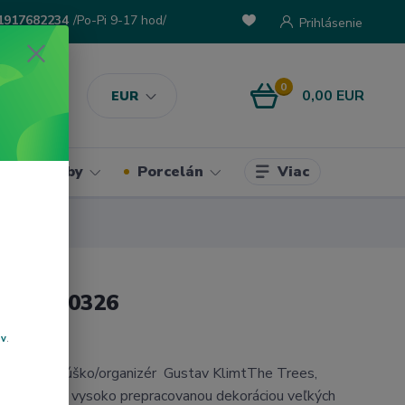
1917682234
/Po-Pi 9-17 hod/
Prihlásenie
0
0,00 EUR
EUR
Viac
ke potreby
Porcelán
ANI,0210326
ov
.
liare -Vrecúško/organizér Gustav KlimtThe Trees,
entickou, vysoko prepracovanou dekoráciou veľkých