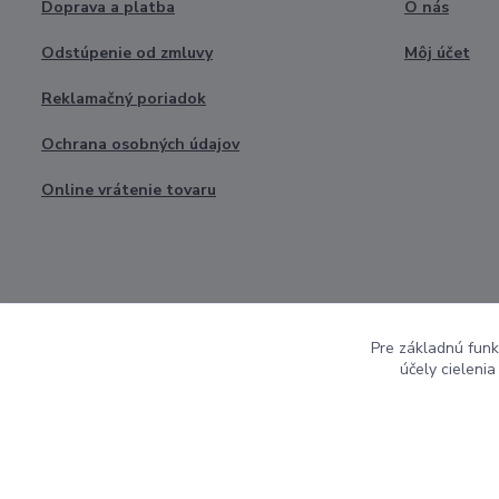
Doprava a platba
O nás
Odstúpenie od zmluvy
Môj účet
Reklamačný poriadok
Ochrana osobných údajov
Online vrátenie tovaru
Pre základnú funk
účely cieleni