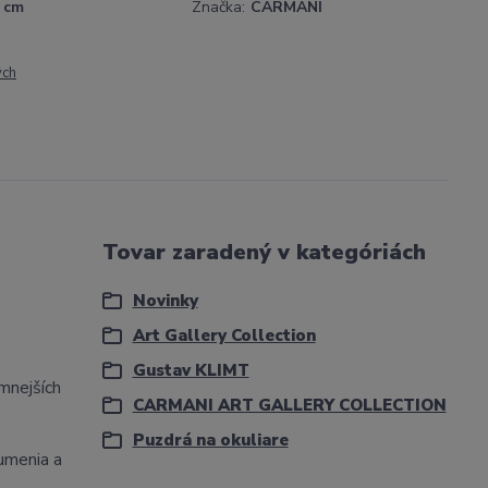
8 cm
Značka:
CARMANI
ých
Tovar zaradený v kategóriách
Novinky
Art Gallery Collection
Gustav KLIMT
mnejších
CARMANI ART GALLERY COLLECTION
Puzdrá na okuliare
 umenia a