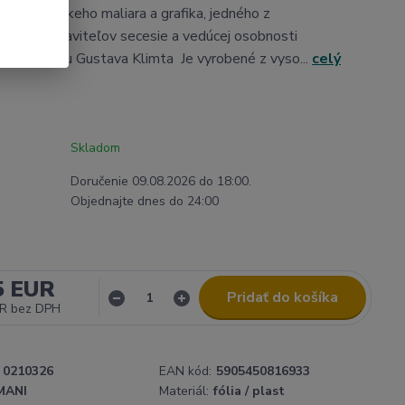
 diel rakúskeho maliara a grafika, jedného z
ích predstaviteľov secesie a vedúcej osobnosti
modernizmu Gustava Klimta Je vyrobené z vyso...
celý
Skladom
Doručenie 09.08.2026 do 18:00.
Objednajte dnes do 24:00
5 EUR
Pridať do košíka
UR
bez DPH
0210326
EAN kód:
5905450816933
MANI
Materiál:
fólia / plast