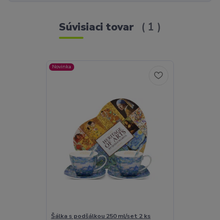
Súvisiaci tovar
1
Novinka
Šálka s podšálkou 250 ml/set 2 ks