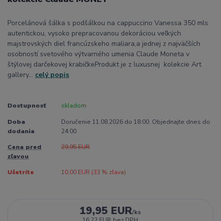
Porcelánová šálka s podšálkou na cappuccino Vanessa 350 mls
autentickou, vysoko prepracovanou dekoráciou veľkých
majstrovských diel francúzskeho maliara,a jednej z najväčších
osobností svetového výtvarného umenia Claude Moneta v
štýlovej darčekovej krabičkeProdukt je z luxusnej kolekcie Art
gallery...
celý popis
Dostupnosť
skladom
Doba
Doručenie 11.08.2026 do 18:00. Objednajte dnes do
dodania
24:00
Cena pred
29,95 EUR
zľavou
Ušetríte
10,00 EUR (
33
% zľava)
19,95 EUR
/
ks
16,22 EUR
bez DPH