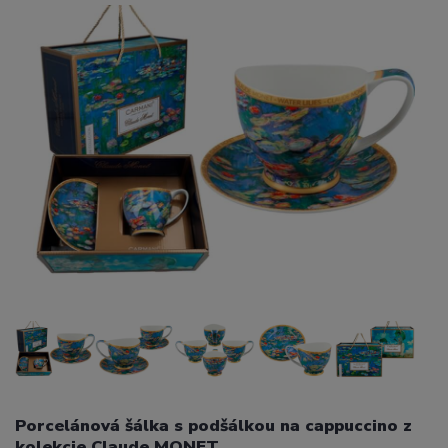
Porcelánová šálka s podšálkou na cappuccino z
kolekcie Claude MONET