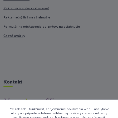
Reklamácia - ako reklamovať
Reklamačný list na stiahnutie
Formulár na odstúpenie od zmluvy na stiahnutie
Časté otázky
Kontakt
Pre základnú funkčnosť, spríjemnenie používania webu, analytické
+421917682234
účely a v prípade udelenia súhlasu aj na účely cielenia reklamy
/Po-Pi 9-17 hod/
využívame súbory cookies. Nastavenie vlastných preferencií