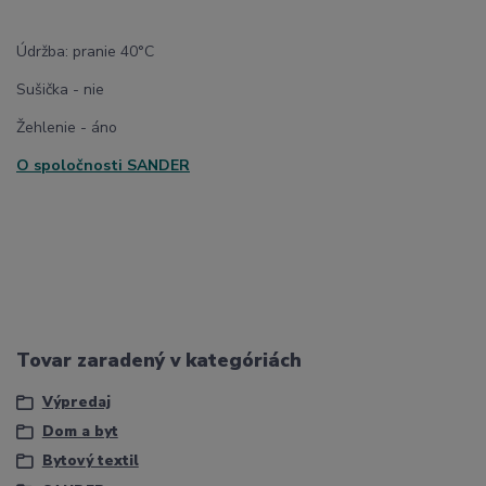
Údržba: pranie 40°C
Sušička - nie
Žehlenie - áno
O spoločnosti
SANDER
Tovar zaradený v kategóriách
Výpredaj
Dom a byt
Bytový textil