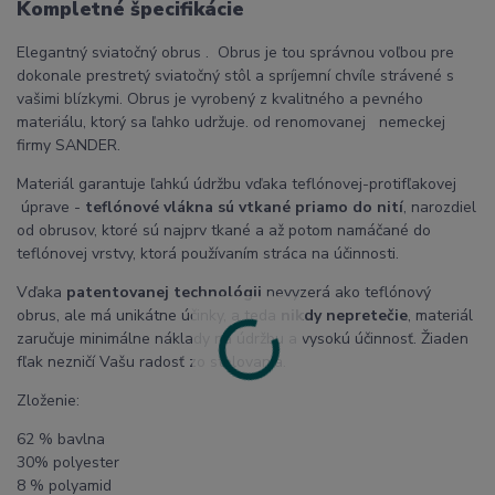
Kompletné špecifikácie
Elegantný sviatočný obrus . Obrus je tou správnou voľbou pre
dokonale prestretý sviatočný stôl a spríjemní chvíle strávené s
vašimi blízkymi. Obrus je vyrobený z kvalitného a pevného
materiálu, ktorý sa ľahko udržuje. od renomovanej nemeckej
firmy SANDER.
Materiál garantuje ľahkú údržbu vďaka teflónovej-protifľakovej
úprave -
teflónové vlákna sú vtkané priamo do nití
, narozdiel
od obrusov, ktoré sú najprv tkané a až potom namáčané do
teflónovej vrstvy, ktorá používaním stráca na účinnosti.
Vďaka
patentovanej technológii
nevyzerá ako teflónový
obrus, ale má unikátne účinky, a teda
nikdy nepretečie
, materiál
zaručuje minimálne náklady na údržbu a vysokú účinnosť. Žiaden
fľak nezničí Vašu radosť zo stolovania.
Zloženie:
62 % bavlna
30% polyester
8 % polyamid