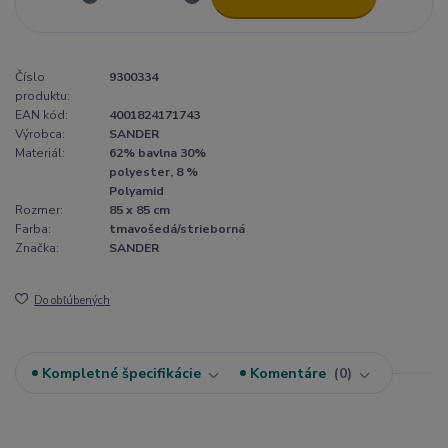
Číslo
9300334
produktu:
EAN kód:
4001824171743
Výrobca:
SANDER
Materiál:
62% bavlna 30%
polyester, 8 %
Polyamid
Rozmer:
85 x 85 cm
Farba:
tmavošedá/strieborná
Značka:
SANDER
Do obľúbených
Kompletné špecifikácie
Komentáre
0