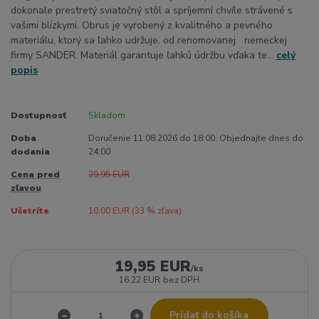
dokonale prestretý sviatočný stôl a spríjemní chvíle strávené s
vašimi blízkymi. Obrus je vyrobený z kvalitného a pevného
materiálu, ktorý sa ľahko udržuje. od renomovanej nemeckej
firmy SANDER. Materiál garantuje ľahkú údržbu vďaka te...
celý
popis
Dostupnosť
Skladom
Doba
Doručenie 11.08.2026 do 18:00. Objednajte dnes do
dodania
24:00
Cena pred
29,95 EUR
zľavou
Ušetríte
10,00 EUR (
33
% zľava)
19,95 EUR
/
ks
16,22 EUR
bez DPH
Pridať do košíka