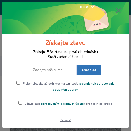
+421917682234
EUR
/Po-Pi 9-17 hod/
0
0,00 EUR
Získajte zľavu
Menu
Získajte 5% zľavu na prvú objednávku
Stačí zadať váš email
Dom a byt
SANDER Vianočný obrus ARCO 85 x 85 cm s
protiškrnovou úpravou
Odoslať
Prajem si odoberať novinky e-mailom podľa
podmienok spracovania
SANDER Vianočný obrus ARCO 85 x 85
osobných údajov
.
cm s protiškrnovou úpravou
Súhlasím so
spracovaním osobných údajov
pre účely registrácie.
Akcia
Zatvoriť