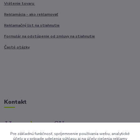
Vrátenie tovaru
Reklamácia - ako reklamovať
Reklamačný list na stiahnutie
Formulár na odstúpenie od zmluvy na stiahnutie
Časté otázky
Kontakt
Pre základnú funkčnosť, spríjemnenie používania webu, analytické
+421917682234
účely a v prípade udelenia súhlasu aj na účely cielenia reklamy