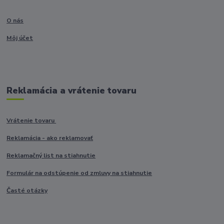
O nás
Môj účet
Reklamácia a vrátenie tovaru
Vrátenie tovaru
Reklamácia - ako reklamovať
Reklamačný list na stiahnutie
Formulár na odstúpenie od zmluvy na stiahnutie
Časté otázky