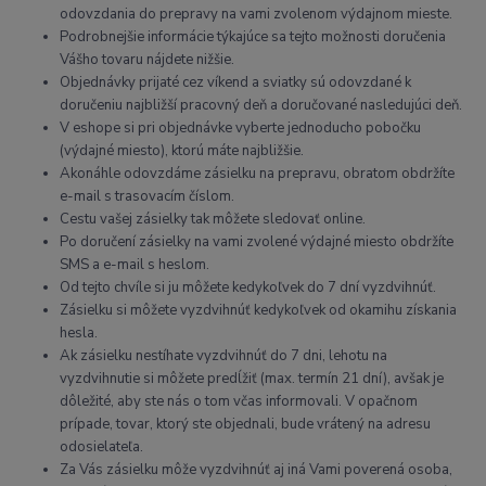
odovzdania do prepravy na vami zvolenom výdajnom mieste.
Podrobnejšie informácie týkajúce sa tejto možnosti doručenia
Vášho tovaru nájdete nižšie.
Objednávky prijaté cez víkend a sviatky sú odovzdané k
doručeniu najbližší pracovný deň a doručované nasledujúci deň.
V eshope si pri objednávke vyberte jednoducho pobočku
(výdajné miesto), ktorú máte najbližšie.
Akonáhle odovzdáme zásielku na prepravu, obratom obdržíte
e-mail s trasovacím číslom.
Cestu vašej zásielky tak môžete sledovať online.
Po doručení zásielky na vami zvolené výdajné miesto obdržíte
SMS a e-mail s heslom.
Od tejto chvíle si ju môžete kedykoľvek do 7 dní vyzdvihnúť.
Zásielku si môžete vyzdvihnúť kedykoľvek od okamihu získania
hesla.
Ak zásielku nestíhate vyzdvihnúť do 7 dni, lehotu na
vyzdvihnutie si môžete predĺžiť (max. termín 21 dní), avšak je
dôležité, aby ste nás o tom včas informovali. V opačnom
prípade, tovar, ktorý ste objednali, bude vrátený na adresu
odosielateľa.
Za Vás zásielku môže vyzdvihnúť aj iná Vami poverená osoba,