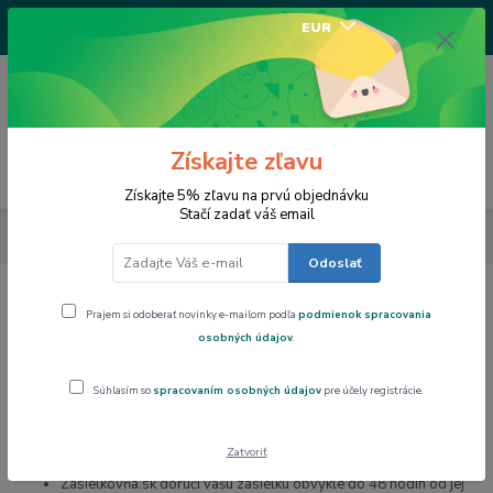
+421917682234
EUR
/Po-Pi 9-17 hod/
0
0,00 EUR
Získajte zľavu
Menu
Získajte 5% zľavu na prvú objednávku
Stačí zadať váš email
ZÁSIELKOVŇA
Odoslať
Prajem si odoberať novinky e-mailom podľa
podmienok spracovania
ZÁSIELKOVŇA
osobných údajov
.
ZASIELKOVŇA SK (PACKETA)
Súhlasím so
spracovaním osobných údajov
pre účely registrácie.
Cena dopravy - 4.50 € s DPH
Zatvoriť
Najlacnejší spôsob zaslania tovaru
Zásielkovňa.sk doručí vašu zásielku obvykle do 48 hodín od jej