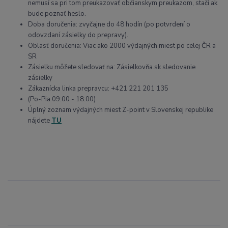
nemusí sa pri tom preukazovať občianskym preukazom, stačí ak
bude poznať heslo.
Doba doručenia: zvyčajne do 48 hodín (po potvrdení o
odovzdaní zásielky do prepravy).
Oblasť doručenia: Viac ako 2000 výdajných miest po celej ČR a
SR
Zásielku môžete sledovať na: Zásielkovňa.sk sledovanie
zásielky
Zákaznícka linka prepravcu: +421 221 201 135
(Po-Pia 09:00 - 18:00)
Úplný zoznam výdajných miest Z-point v Slovenskej republike
nájdete
TU