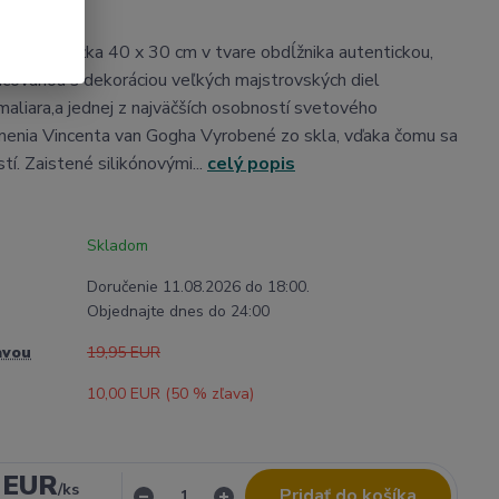
ená podložka 40 x 30 cm v tvare obdĺžnika autentickou,
covanou s dekoráciou veľkých majstrovských diel
aliara,a jednej z najväčších osobností svetového
menia Vincenta van Gogha Vyrobené zo skla, vďaka čomu sa
stí. Zaistené silikónovými...
celý popis
Skladom
Doručenie 11.08.2026 do 18:00.
Objednajte dnes do 24:00
avou
19,95 EUR
10,00 EUR (
50
% zľava)
 EUR
/
ks
Pridať do košíka