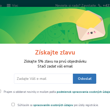
ba
Neviete si rady? Zavolajte.
+42
Viac
Hľadať
Šatky Paola Rivelli
Šperkovnice
Kuchyns
Získajte zľavu
 Vincent van GOGH Slnečnice, CARMANI, 1952021
Získajte 5% zľavu na prvú objednávku
Stačí zadať váš email
Odoslať
ncent van GOGH Slnečnice, CARMANI, 
Prajem si odoberať novinky e-mailom podľa
podmienok spracovania osobných údaj
Štýlová s
Súhlasím so
spracovaním osobných údajov
pre účely registrácie.
motívom 