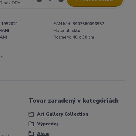
UR
bez DPH
1952021
EAN kód:
5907580096957
MANI
Materiál:
sklo
ANI
Rozmery:
40 x 30 cm
ých
Tovar zaradený v kategóriách
Art Gallery Collection
Výpredaj
Akcie
ností