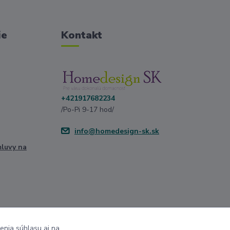
ie
Kontakt
+421917682234
/Po-Pi 9-17 hod/
info@homedesign-sk.sk
mluvy na
enia súhlasu aj na