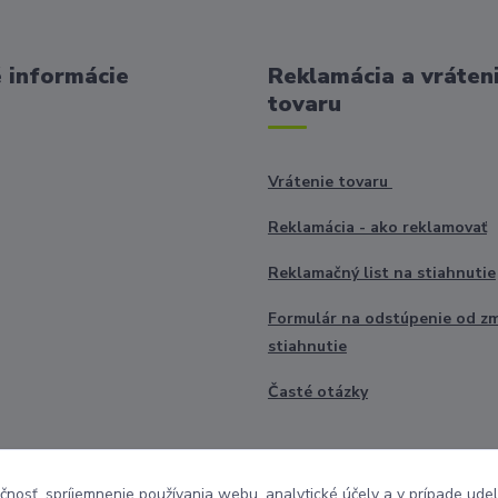
 informácie
Reklamácia a vráten
tovaru
Vrátenie tovaru
Reklamácia - ako reklamovať
Reklamačný list na stiahnutie
Formulár na odstúpenie od z
stiahnutie
Časté otázky
čnosť, spríjemnenie používania webu, analytické účely a v prípade udel