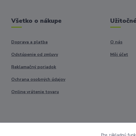
Všetko o nákupe
Užitočné
Doprava a platba
O nás
Odstúpenie od zmluvy
Môj účet
Reklamačný poriadok
Ochrana osobných údajov
Online vrátenie tovaru
Pre základnú funk