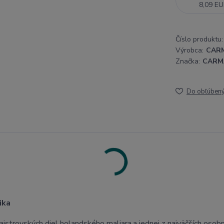
8,09 E
Číslo produktu:
Výrobca:
CAR
Značka:
CARM
Do obľúben
ika
jstrovských diel holandského maliara,a jednej z najväčších osob