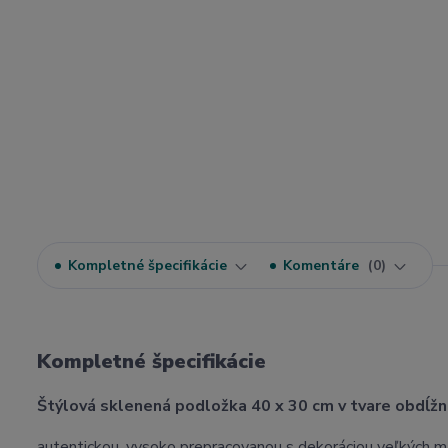
Kompletné špecifikácie
Komentáre
0
Kompletné špecifikácie
Štýlová sklenená podložka 40 x 30 cm v tvare obdĺžn
autentickou, vysoko prepracovanou s dekoráciou veľkých ma