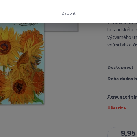
Zatvoriť
Štýlová sklen
vysoko prepra
holandského m
výtvarného u
veľmi ľahko či
Dostupnosť
Doba dodania
Cena pred zľ
Ušetríte
9,95