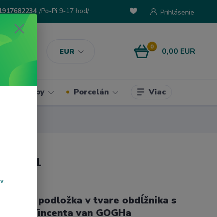
1917682234
/Po-Pi 9-17 hod/
Prihlásenie
0
0,00 EUR
EUR
Viac
ke potreby
Porcelán
1952021
ov
.
klenená podložka v tvare obdĺžnika s
maľby Vincenta van GOGHa