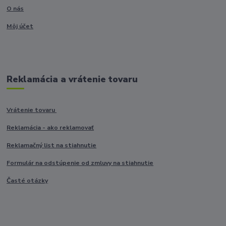
O nás
Môj účet
Reklamácia a vrátenie tovaru
Vrátenie tovaru
Reklamácia - ako reklamovať
Reklamačný list na stiahnutie
Formulár na odstúpenie od zmluvy na stiahnutie
Časté otázky