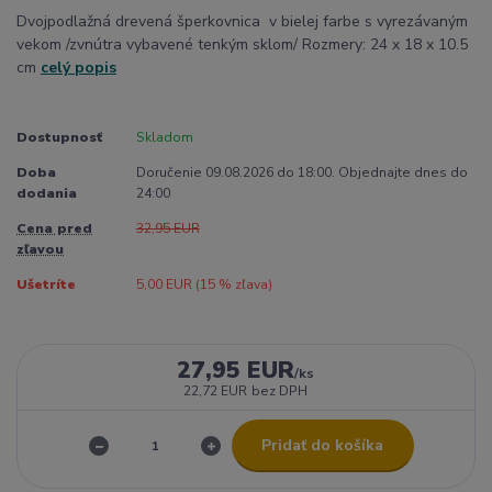
Dvojpodlažná drevená šperkovnica v bielej farbe s vyrezávaným
vekom /zvnútra vybavené tenkým sklom/ Rozmery: 24 x 18 x 10.5
cm
celý popis
Dostupnosť
Skladom
Doba
Doručenie 09.08.2026 do 18:00. Objednajte dnes do
dodania
24:00
Cena pred
32,95 EUR
zľavou
Ušetríte
5,00 EUR (
15
% zľava)
27,95 EUR
/
ks
22,72 EUR
bez DPH
Pridať do košíka