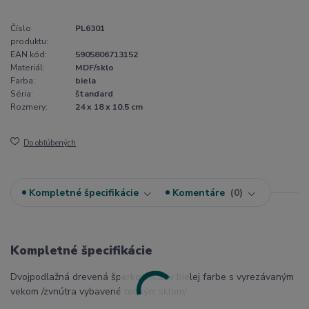
Číslo
PL6301
produktu:
EAN kód:
5905806713152
Materiál:
MDF/sklo
Farba:
biela
Séria:
štandard
Rozmery:
24 x 18 x 10.5 cm
Do obľúbených
Kompletné špecifikácie
Komentáre
0
Kompletné špecifikácie
Dvojpodlažná drevená šperkovnica v bielej farbe s vyrezávaným
vekom /zvnútra vybavené tenkým sklom/