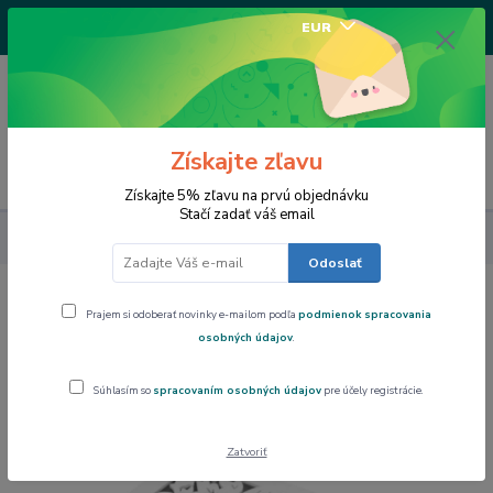
+421917682234
EUR
/Po-Pi 9-17 hod/
0
0,00 EUR
Získajte zľavu
Menu
Získajte 5% zľavu na prvú objednávku
Stačí zadať váš email
Dom a byt
Šperkovnica dvojpodlažná biela, PL6301
Odoslať
Šperkovnica dvojpodlažná biela,
Prajem si odoberať novinky e-mailom podľa
podmienok spracovania
PL6301
osobných údajov
.
Súhlasím so
spracovaním osobných údajov
pre účely registrácie.
Akcia
TOP produkt
Zatvoriť