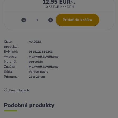
12,95 EUR
/
ks
10,53 EUR
bez DPH
Pridať do košíka
Číslo
AA0923
produktu:
EAN kód:
9315121816203
Výrobca:
Maxwell&Williams
Materiál:
porcelán
Značka:
Maxwell&Williams
Séria:
White Basic
Priemer::
26 x 26 cm
Do obľúbených
Podobné produkty