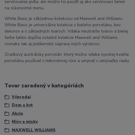
servírovanie jedla, ale možno ho použiť aj ako servírovací tanier
na slávnostné menu.
White Basic je základnou kolekciou od Maxwell and Williams.
White Basic je univerzálna kolekcia z bieleho porcelánu, bez
dekorov a v základných tvaroch. Vďaka neutralite tvarov a bielej
farbe ľahko dopĺňa ostatné kolekcie Maxwell and Williams,
rovnako tak aj jedálenské súpravy iných výrobcov.
Značkový austrálsky porcelán, ktorý možno vďaka vysokej kvalite
porcelánu používať v mikrovlnnej rúre a umývať v umývačke riadu.
Tovar zaradený v kategóriách
Výpredaj
Dom a byt
Akcie
Misy a misky
MAXWELL WILLIAMS