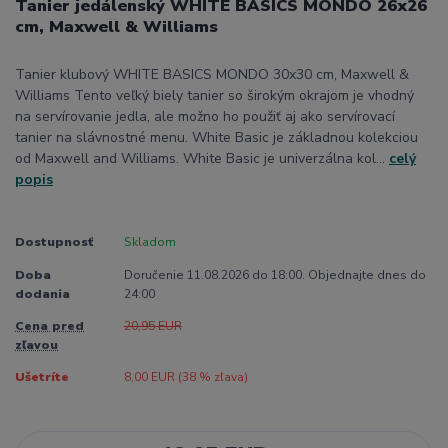
Tanier jedálenský WHITE BASICS MONDO 26x26
cm, Maxwell & Williams
Tanier klubový WHITE BASICS MONDO 30x30 cm, Maxwell &
Williams Tento veľký biely tanier so širokým okrajom je vhodný
na servírovanie jedla, ale možno ho použiť aj ako servírovací
tanier na slávnostné menu. White Basic je základnou kolekciou
od Maxwell and Williams. White Basic je univerzálna kol...
celý
popis
Dostupnosť
Skladom
Doba
Doručenie 11.08.2026 do 18:00. Objednajte dnes do
dodania
24:00
Cena pred
20,95 EUR
zľavou
Ušetríte
8,00 EUR (
38
% zľava)