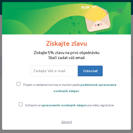
+421917682234
EUR
/Po-Pi 9-17 hod/
0
0,00 EUR
Získajte zľavu
Menu
Získajte 5% zľavu na prvú objednávku
Stačí zadať váš email
Dom a byt
Tanier klubový WHITE BASICS MONDO 30x30 cm,
Maxwell & Williams
Odoslať
Prajem si odoberať novinky e-mailom podľa
podmienok spracovania
Tanier klubový WHITE BASICS MONDO
osobných údajov
.
30x30 cm, Maxwell & Williams
Súhlasím so
spracovaním osobných údajov
pre účely registrácie.
Akcia
Zatvoriť