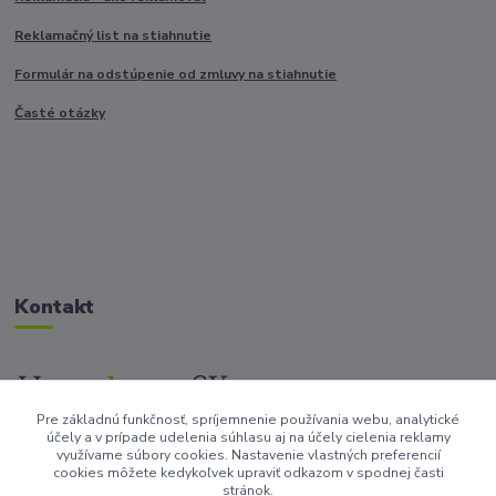
Reklamačný list na stiahnutie
Formulár na odstúpenie od zmluvy na stiahnutie
Časté otázky
Kontakt
Pre základnú funkčnosť, spríjemnenie používania webu, analytické
+421917682234
účely a v prípade udelenia súhlasu aj na účely cielenia reklamy
/Po-Pi 9-17 hod/
využívame súbory cookies. Nastavenie vlastných preferencií
cookies môžete kedykoľvek upraviť odkazom v spodnej časti
stránok.
info@homedesign-sk.sk