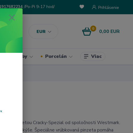
1917682234
/Po-Pi 9-17 hod/
Prihlásenie
0
0,00 EUR
EUR
Viac
ke potreby
Porcelán
ov
.
máre s pinzetou Cracky-Spezial od spoločnosti Westmark.
e a iné mäkkýše. Špeciálne vrúbkovaná pinzeta pomáha