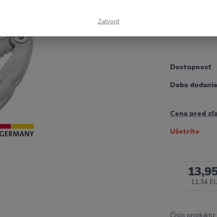
vytiahnuť ťaž
Spezial bez n
Zatvoriť
mäkkýšov vďak
Dostupnosť
Doba dodania
Cena pred zľ
Ušetríte
13,9
11,34 E
Číslo produktu: