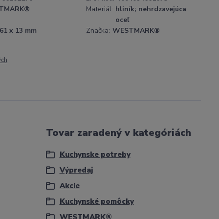
TMARK®
Materiál:
hliník; nehrdzavejúca
oceľ
 61 x 13 mm
Značka:
WESTMARK®
ých
Tovar zaradený v kategóriách
Kuchynske potreby
Výpredaj
Akcie
Kuchynské pomôcky
WESTMARK®