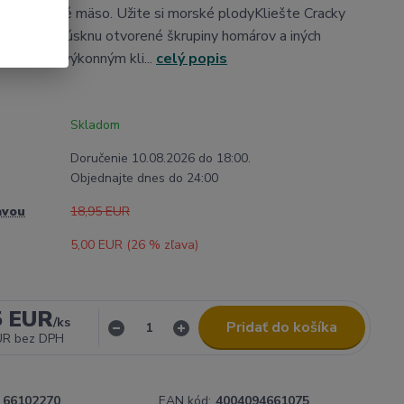
ko dostupné mäso. Užite si morské plodyKliešte Cracky
ámahy rozlúsknu otvorené škrupiny homárov a iných
a svojim výkonným kli...
celý popis
Skladom
Doručenie 10.08.2026 do 18:00.
Objednajte dnes do 24:00
avou
18,95 EUR
5,00 EUR (
26
% zľava)
5 EUR
/
ks
Pridať do košíka
UR
bez DPH
66102270
EAN kód:
4004094661075