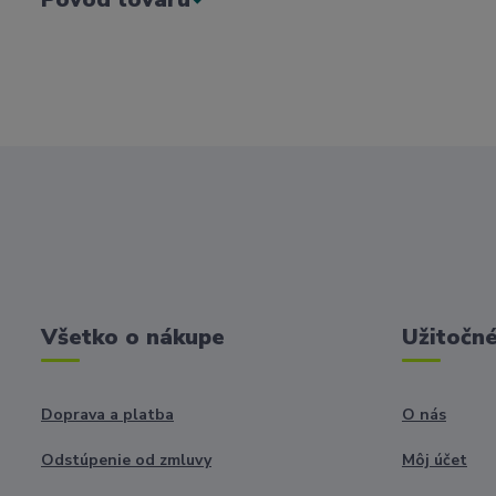
Všetko o nákupe
Užitočné
Doprava a platba
O nás
Odstúpenie od zmluvy
Môj účet