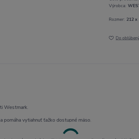
Výrobca:
WES
Rozmer:
212 x
Do obľúben
sti Westmark.
ta pomáha vytiahnuť ťažko dostupné mäso.