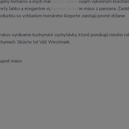
rupiny homárov a iných mäkkýšov vďaka svojim výkonným kliešťa
ety ľahko a elegantne vyberiete homárie mäso z panciera. Zaob
 odliatku so vzhľadom homáreho klepete zaisťujú pevné držanie.
rokov vyrábame kuchynské vychytávky, ktoré ponúkajú mnoho ro
uchyniach. Skúste to! Váš Westmark.
stupné mäso