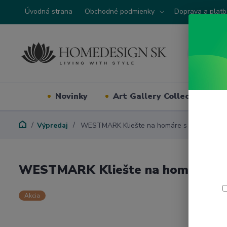
Úvodná strana
Obchodné podmienky
Doprava a plat
Novinky
Art Gallery Collection
Výpredaj
WESTMARK Kliešte na homáre s pinzetou C
WESTMARK Kliešte na homáre s 
Akcia