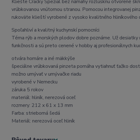
Kliešte Cracky Spezial bez námahy rozlúsknu otvorené šk
vrúbkovanou vnútornou stranou. Pomocou integrovanej pinz
rukoväte klieští vyrobené z vysoko kvalitného hliníkového
Spoľahliví a kvalitný kuchynskí pomocníci
Téma rýb a morských plodov dobre poznáme. Už desiatky 
funkčnosti a sú preto cenené v hobby aj profesionálnych k
otvára homáre a iné mäkkýše
špeciálne vrúbkovaná pinzeta pomáha vytiahnuť ťažko do
možno umývať v umývačke riadu
vyrobené v Nemecku
záruka 5 rokov
materiál: hliník, nerezová oceľ
rozmery: 212 x 61 x 13 mm
Farba: strieborná šedá
Materiál: nerezová oceľ hliník
Pôvod tovaru