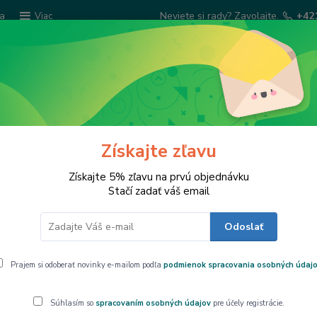
ba
Neviete si rady? Zavolajte.
+42
Viac
Hľadať
Šatky Paola Rivelli
Šperkovnice
Kuchyns
Získajte zľavu
RACKY-SPEZIAL
Získajte 5% zľavu na prvú objednávku
Stačí zadať váš email
Odoslať
pinzetou CRACKY-SPEZIAL
Prajem si odoberať novinky e-mailom podľa
podmienok spracovania osobných údaj
Kliešte na ho
Súhlasím so
spracovaním osobných údajov
pre účely registrácie.
Otvára homár